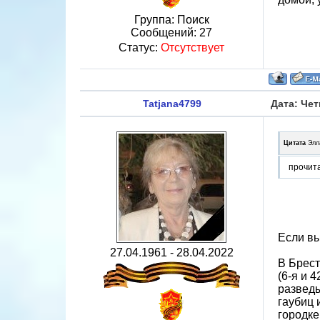
Группа: Поиск
Сообщений:
27
Статус:
Отсутствует
Tatjana4799
Дата: Чет
Цитата
Элл
прочит
Если вы
27.04.1961 - 28.04.2022
В Брест
(6-я и 
разведы
гаубиц 
городке