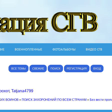
ШИЕ
ВОЕННОПЛЕННЫЕ
ФОТОАЛЬБОМЫ
ВИДЕО СГВ
ВСЕ ТЕМЫ
СВЕЖИЕ
ПОИСК
РЕГИСТРАЦИЯ
ВХОД
рохот
,
Tatjana4799
КИХ ВОИНОВ
»
ПОИСК ЗАХОРОНЕНИЙ ПО ВСЕМ СТРАНАМ
»
Без вести про