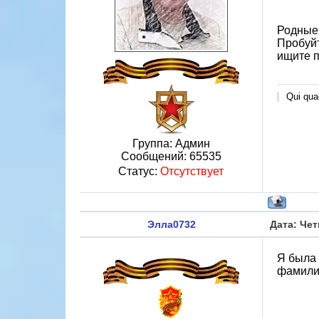
Родные 
Пробуйт
ищите п
Qui quae
Группа: Админ
Сообщений:
65535
Статус:
Отсутствует
Элла0732
Дата: Чет
Я была 
фамилие