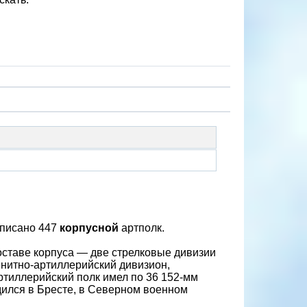
аписано 447
корпусной
артполк.
составе корпуса — две стрелковые дивизии
 зенитно-артиллерийский дивизион,
ртиллерийский полк имел по 36 152-мм
одился в Бресте, в Северном военном