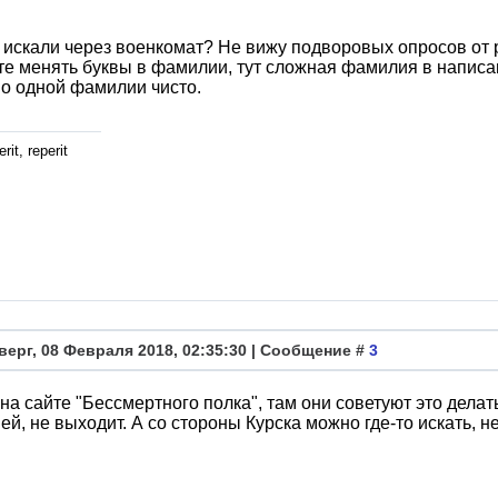
искали через военкомат? Не вижу подворовых опросов от 
е менять буквы в фамилии, тут сложная фамилия в написа
о одной фамилии чисто.
rit, reperit
верг, 08 Февраля 2018, 02:35:30 | Сообщение #
3
на сайте "Бессмертного полка", там они советуют это дела
й, не выходит. А со стороны Курска можно где-то искать, н