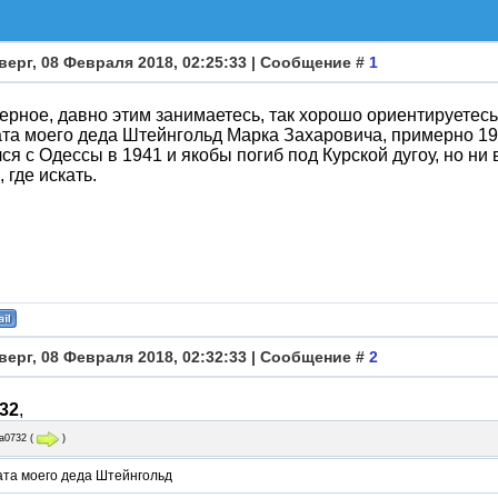
верг, 08 Февраля 2018, 02:25:33 | Сообщение #
1
ерное, давно этим занимаетесь, так хорошо ориентируетесь,
та моего деда Штейнгольд Марка Захаровича, примерно 1921
ся с Одессы в 1941 и якобы погиб под Курской дугоу, но ни в
 где искать.
верг, 08 Февраля 2018, 02:32:33 | Сообщение #
2
32
,
а0732
(
)
ата моего деда Штейнгольд