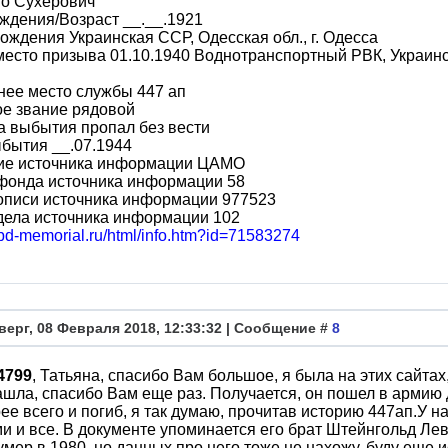
во Сухерович
ждения/Возраст __.__.1921
ождения Украинская ССР, Одесская обл., г. Одесса
место призыва 01.10.1940 Воднотранспортный РВК, Украинс
нее место службы 447 ап
ое звание рядовой
 выбытия пропал без вести
бытия __.07.1944
ие источника информации ЦАМО
фонда источника информации 58
описи источника информации 977523
дела источника информации 102
obd-memorial.ru/html/info.htm?id=71583274
верг, 08 Февраля 2018, 12:33:32 | Сообщение #
8
4799
, Татьяна, спасибо Вам большое, я была на этих сайта
ашла, спасибо Вам еще раз. Получается, он пошел в армию д
рее всего и погиб, я так думаю, прочитав историю 447ап.У н
и и все. В документе упоминается его брат Штейнгольд Лев
умер в 1980, но данных про него тоже не нахожу, буду еще и