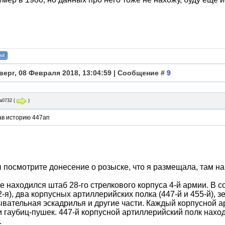
верг, 08 Февраля 2018, 13:04:59 | Сообщение #
9
а0732
(
)
ав историю 447ап
 посмотрите донесение о розыске, что я размещала, там н
е находился штаб 28-го стрелкового корпуса 4-й армии. В 
42-я), два корпусных артиллерийских полка (447-й и 455-й),
вательная эскадрилья и другие части. Каждый корпусной а
и гаубиц-пушек. 447-й корпусной артиллерийский полк нах
.