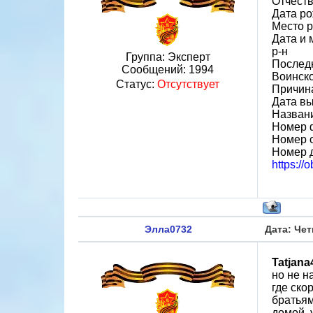
Отчест
Дата ро
Место р
Дата и 
р-н
Группа: Эксперт
Послед
Сообщений:
1994
Воинск
Статус:
Отсутствует
Причина
Дата вы
Назван
Номер 
Номер 
Номер 
https://
Элла0732
Дата: Чет
Tatjana
но не н
где ско
братьям
домой, 