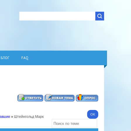
БЛОГ
FAQ
павшие
»
Штейнгольд Марк