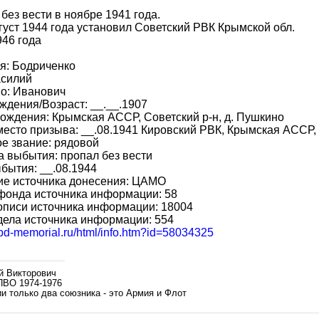
без вести в ноябре 1941 года.
густ 1944 года установил Советский РВК Крымской обл.
946 года
я: Бодриченко
асилий
о: Иванович
ждения/Возраст: __.__.1907
ождения: Крымская АССР, Советский р-н, д. Пушкино
место призыва: __.08.1941 Кировский РВК, Крымская АССР,
е звание: рядовой
 выбытия: пропал без вести
бытия: __.08.1944
ие источника донесения: ЦАМО
фонда источника информации: 58
описи источника информации: 18004
ела источника информации: 554
obd-memorial.ru/html/info.htm?id=58034325
й Викторович
ПВО 1974-1976
и только два союзника - это Армия и Флот