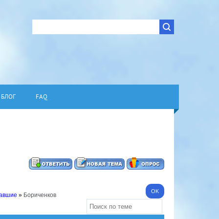
БЛОГ
FAQ
павшие
»
Бориченков