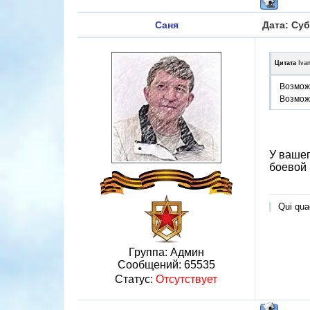
Саня
Дата: Суб
Цитата
Iva
Возможн
Возмож
У вашег
боевой 
Qui quae
Группа: Админ
Сообщений:
65535
Статус:
Отсутствует