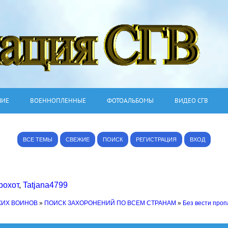
ШИЕ
ВОЕННОПЛЕННЫЕ
ФОТОАЛЬБОМЫ
ВИДЕО СГВ
ВСЕ ТЕМЫ
СВЕЖИЕ
ПОИСК
РЕГИСТРАЦИЯ
ВХОД
рохот
,
Tatjana4799
КИХ ВОИНОВ
»
ПОИСК ЗАХОРОНЕНИЙ ПО ВСЕМ СТРАНАМ
»
Без вести про