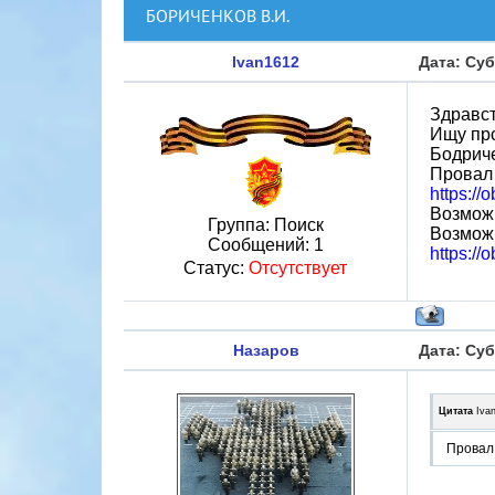
БОРИЧЕНКОВ В.И.
Ivan1612
Дата: Суб
Здравст
Ищу про
Бодриче
Провал 
https://
Возможн
Группа: Поиск
Возмож
Сообщений:
1
https://
Статус:
Отсутствует
Назаров
Дата: Суб
Цитата
Iva
Провал 