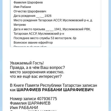
Фамилия Шарофеев
Имя Рабани
Отчество Шарофеевич
Дата рождения __.__.1926
Место рождения Татарская АССР, Муслюмовский р-н, д.
Митрево
Дата и место призыва __.__.1941, Муслюмовский РВК,
Татарская АССР, Муслюмовский р-н
Последнее место службы 53 мотострелк. бр
Воинское звание ефрейтор
Причина выбытия убит
Дата выбытия 27.10.1944
Название источника информации ЦАМО
Номер фонда источника информации 58
Уважаемый Гость!
Номер описи источника информации 18002
Правда, а в чём Ваш вопрос?
Номер дела источника информации 1308
место захоронения известно.
http://www.obd-memorial.ru/Image2....99befa1
что же ещё вас интересует?
В Книге Памяти Республики Татарстан записан
как
ШАРАФИЕВ РАББАНИ ШАРАФИЕВИЧ
Номер записи 407936775
Фамилия ШАРАФИЕВ
Имя РАББАНИ