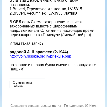
В Латвии 2 населённых пункта с таким
названием:
1.Brūveri, Герсикское княжество, LV-5315
2.Brūveri, Vecumnieki, LV-3933, Латвия
В ОБД есть Схема захоронения и список
захороненных вместе с Шарофеевым.
напр., лейтенант Слюнкин - в настоящее время
перезахоронен в г.Приекуле (Лиепайский р-н)
И там такая запись:
рядовой А. Шарафеев (?-1944)
http://voin.russkie.org.lv/priekule.php
но звание и первая буква имени не совпадают с
"нашим"...
С уважением,
Галина
Сообщение отредактировал
galina
-
Понедельник, 02 Июля