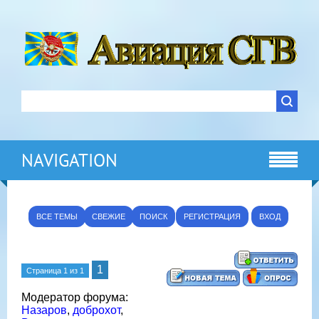
NAVIGATION
ВСЕ ТЕМЫ
СВЕЖИЕ
ПОИСК
РЕГИСТРАЦИЯ
ВХОД
1
Страница
1
из
1
Модератор форума:
Назаров
,
доброхот
,