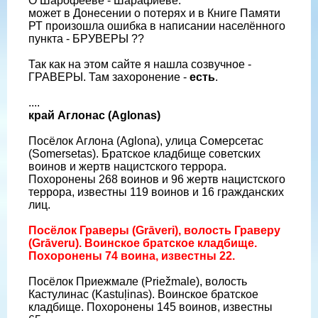
О Шарофееве - Шарафиеве:
может в Донесении о потерях и в Книге Памяти
РТ произошла ошибка в написании населённого
пункта - БРУВЕРЫ ??
Так как на этом сайте я нашла созвучное -
ГРАВЕРЫ. Там захоронение -
есть
.
....
край Аглонас (Aglonas)
Посёлок Аглона (Aglona), улица Сомерсетас
(Somersetas). Братское кладбище советских
воинов и жертв нацистского террора.
Похоронены 268 воинов и 96 жертв нацистского
террора, известны 119 воинов и 16 гражданских
лиц.
Посёлок Граверы (Grāveri), волость Граверу
(Grāveru). Воинское братское кладбище.
Похоронены 74 воина, известны 22.
Посёлок Приежмале (Priežmale), волость
Кастулинас (Kastuļinas). Воинское братское
кладбище. Похоронены 145 воинов, известны