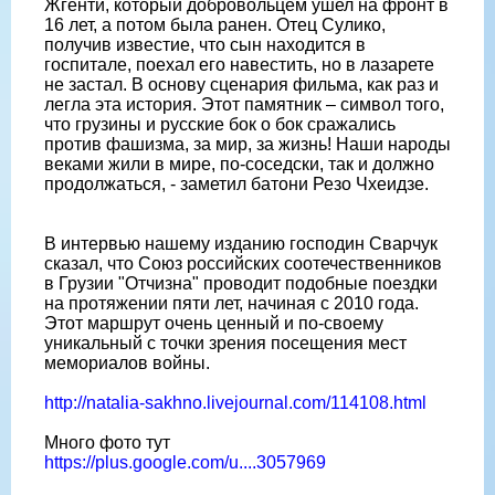
Жгенти, который добровольцем ушел на фронт в
16 лет, а потом была ранен. Отец Сулико,
получив известие, что сын находится в
госпитале, поехал его навестить, но в лазарете
не застал. В основу сценария фильма, как раз и
легла эта история. Этот памятник – символ того,
что грузины и русские бок о бок сражались
против фашизма, за мир, за жизнь! Наши народы
веками жили в мире, по-соседски, так и должно
продолжаться, - заметил батони Резо Чхеидзе.
В интервью нашему изданию господин Сварчук
сказал, что Союз российских соотечественников
в Грузии "Отчизна" проводит подобные поездки
на протяжении пяти лет, начиная с 2010 года.
Этот маршрут очень ценный и по-своему
уникальный с точки зрения посещения мест
мемориалов войны.
http://natalia-sakhno.livejournal.com/114108.html
Много фото тут
https://plus.google.com/u....3057969