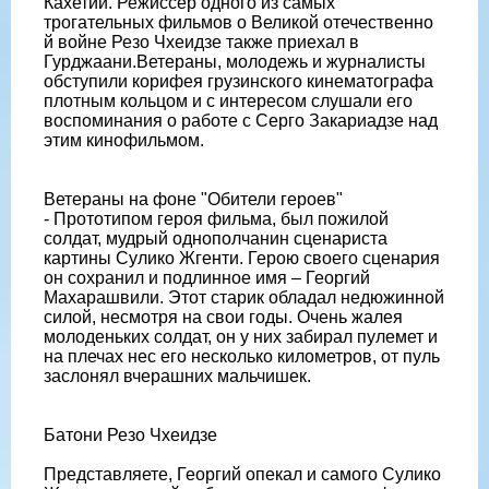
Кахетии. Режиссер одного из самых
трогательных фильмов о Великой отечественно
й войне Резо Чхеидзе также приехал в
Гурджаани.Ветераны, молодежь и журналисты
обступили корифея грузинского кинематографа
плотным кольцом и с интересом слушали его
воспоминания о работе с Серго Закариадзе над
этим кинофильмом.
Ветераны на фоне "Обители героев"
- Прототипом героя фильма, был пожилой
солдат, мудрый однополчанин сценариста
картины Сулико Жгенти. Герою своего сценария
он сохранил и подлинное имя – Георгий
Махарашвили. Этот старик обладал недюжинной
силой, несмотря на свои годы. Очень жалея
молоденьких солдат, он у них забирал пулемет и
на плечах нес его несколько километров, от пуль
заслонял вчерашних мальчишек.
Батони Резо Чхеидзе
Представляете, Георгий опекал и самого Сулико