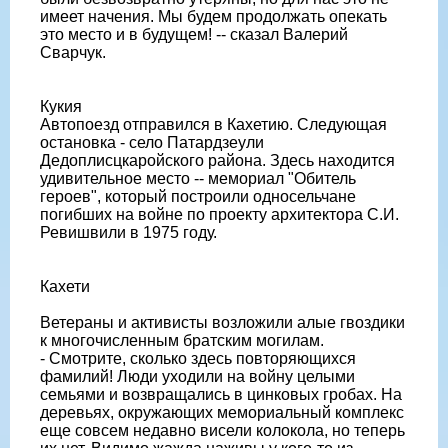
имеет начения. Мы будем продолжать опекать
это место и в будущем! -- сказал Валерий
Сварчук.
Кукия
Автопоезд отправился в Кахетию. Следующая
остановка - село Патардзеули
Дедоплисцкаройского района. Здесь находится
удивительное место -- мемориал "Обитель
героев", который построили односельчане
погибших на войне по проекту архитектора С.И.
Ревишвили в 1975 году.
Кахети
Ветераны и активисты возложили алые гвоздики
к многочисленным братским могилам.
- Смотрите, сколько здесь повторяющихся
фамилий! Люди уходили на войну целыми
семьями и возвращались в цинковых гробах. На
деревьях, окружающих мемориальный комплекс
еще совсем недавно висели колокола, но теперь