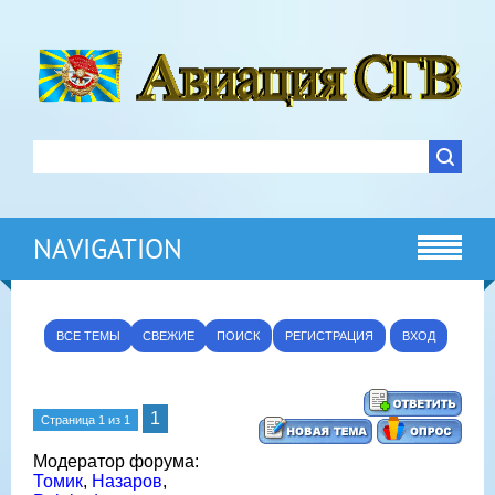
NAVIGATION
ВСЕ ТЕМЫ
СВЕЖИЕ
ПОИСК
РЕГИСТРАЦИЯ
ВХОД
1
Страница
1
из
1
Модератор форума:
Томик
,
Назаров
,