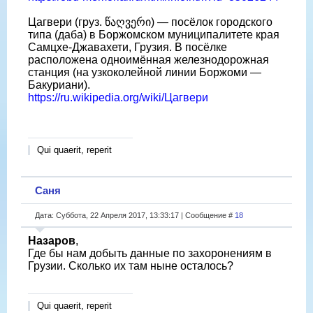
Цагвери (груз. წაღვერი) — посёлок городского
типа (даба) в Боржомском муниципалитете края
Самцхе-Джавахети, Грузия. В посёлке
расположена одноимённая железнодорожная
станция (на узкоколейной линии Боржоми —
Бакуриани).
https://ru.wikipedia.org/wiki/Цагвери
Qui quaerit, reperit
Саня
Дата: Суббота, 22 Апреля 2017, 13:33:17 | Сообщение #
18
Назаров
,
Где бы нам добыть данные по захоронениям в
Грузии. Сколько их там ныне осталось?
Qui quaerit, reperit