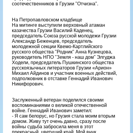
соотечественников в Грузии "Отчизна".
На Петропавловском кладбище
На митинге выступили верховный атаман
казачества Грузии Василий Каденец,
председатель Союза русской молодежи Грузии
Александр Беженцев, председатель
молодежной секции Квемо-Картлийского
русского общества "Родник" Анна Кузнецова,
руководитель НПО "Земля - наш дом" Элгуджа
Ходели, председатель Пушкинского общества
русскоязычных литераторов Грузии «Арион»
Михаил Айдинов и участник военных действий,
подполковник в отставке Геннадий Иванович
Никифорович.
Заслуженный ветеран поделился своими
воспоминаниями о великой отечественной
войне. Геннадий Иванович заметил:
- Я сам белорус, но Грузия стала моим вторым
домом. Живу тут очень давно, сразу после
войны судьба забросила меня в этот
прекрасный, цветущий край. Мой внук