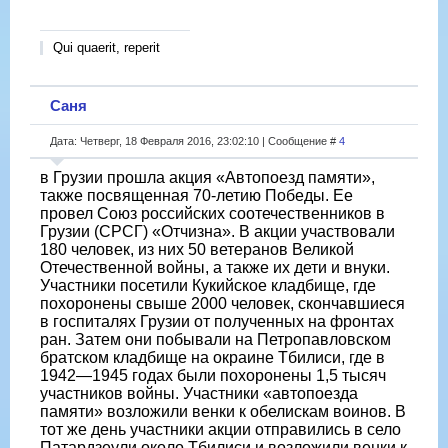
Qui quaerit, reperit
Саня
Дата: Четверг, 18 Февраля 2016, 23:02:10 | Сообщение #
4
в Грузии прошла акция «Автопоезд памяти»,
также посвященная 70-летию Победы. Ее
провел Союз российских соотечественников в
Грузии (СРСГ) «Отчизна». В акции участвовали
180 человек, из них 50 ветеранов Великой
Отечественной войны, а также их дети и внуки.
Участники посетили Кукийское кладбище, где
похоронены свыше 2000 человек, скончавшиеся
в госпиталях Грузии от полученных на фронтах
ран. Затем они побывали на Петропавловском
братском кладбище на окраине Тбилиси, где в
1942—1945 годах были похоронены 1,5 тысяч
участников войны. Участники «автопоезда
памяти» возложили венки к обелискам воинов. В
тот же день участники акции отправились в село
Патардзеули около Тбилиси и возложили венки к