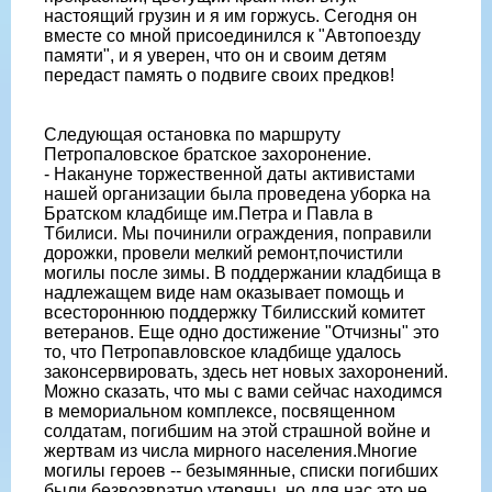
настоящий грузин и я им горжусь. Сегодня он
вместе со мной присоединился к "Автопоезду
памяти", и я уверен, что он и своим детям
передаст память о подвиге своих предков!
Следующая остановка по маршруту
Петропаловское братское захоронение.
- Накануне торжественной даты активистами
нашей организации была проведена уборка на
Братском кладбище им.Петра и Павла в
Тбилиси. Мы починили ограждения, поправили
дорожки, провели мелкий ремонт,почистили
могилы после зимы. В поддержании кладбища в
надлежащем виде нам оказывает помощь и
всестороннюю поддержку Тбилисский комитет
ветеранов. Еще одно достижение "Отчизны" это
то, что Петропавловское кладбище удалось
законсервировать, здесь нет новых захоронений.
Можно сказать, что мы с вами сейчас находимся
в мемориальном комплексе, посвященном
солдатам, погибшим на этой страшной войне и
жертвам из числа мирного населения.Многие
могилы героев -- безымянные, списки погибших
были безвозвратно утеряны, но для нас это не