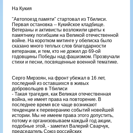
На Кукия
"Автопоезд памяти" стартовал из Тбилиси.
Первая остановка -- Кукийское кладбище.
Ветераны и активисты возложили цветы к
памятнику погибшим на Великой отечественной
войне. На коротком митинге у обелиска было
сказано много теплых слов благодарности
ветеранам, и тем, кто не дожил до 69-ой
годовщины Победы над фашизмом. Прозвучали
стихи и песни, посвященные военной тематике.
Серго Мирзоян, на фронт убежал в 16 лет,
последний из оставшихся в живых
добровольцев в Тбилиси
- Такая трагедия, как Великая отечественная
война, не имеет права на повторение. В
последнее время все чаще возникают
тенденции к переверанию событий новейшей
истории. Мы не имеем права этого допустить,
потому и организовываем каждый год акции,
подобные этой, - заметил Валерий Сварчук,
председатель Союз российских