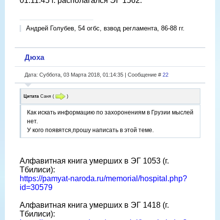
01.11.45 г. располагался ЭГ 1562.
Андрей Голубев, 54 огбс, взвод регламента, 86-88 гг.
Дюха
Дата: Суббота, 03 Марта 2018, 01:14:35 | Сообщение #
22
Цитата
Саня
(
)
Как искать информацию по захоронениям в Грузии мыслей
нет.
У кого появятся,прошу написать в этой теме.
Алфавитная книга умерших в ЭГ 1053 (г.
Тбилиси):
https://pamyat-naroda.ru/memorial/hospital.php?
id=30579
Алфавитная книга умерших в ЭГ 1418 (г.
Тбилиси):