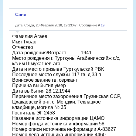
Саня
Дата: Среда, 28 Февраля 2018, 19:23:47 | Сообщение #
19
Фамилия Агаев
Имя Тувак
Отчество
Дата рождения/Возраст __.__.1941
Место рождения г. Турткунь, Агабанинскийж с/с,
к/з им.Шмухагнев-ага
Дата и место призыва Турткульский РВК
Последнее место службы 117 гв. д 33 п
Воинское звание гв. сержант
Причина выбытия умер
Дата выбытия 28.12.1944
Первичное место захоронения Грузинская ССР,
Цхакаевский р-н, с. Менджи, Теклацкое
кладбище, могила № 35
Госпиталь ЭГ 2458
Название источника информации ЦАМО
Номер фонда источника информации 58
Номер описи источника информации А-83627
Номер дела источника информации 4460