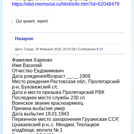
https://obd-memorial.ru/html/info.htm?id=62048479
Qui quaerit, reperit
Назаров
Дата: Среда, 28 Февраля 2018, 20:43:28 | Сообщение #
20
Фамилия Харенко
Имя Василий
Отчество Евдокимович
Дата рождения/Возраст __.__.1909
Место рождения Ростовская обл., Пролетарский
р-н, Буховежский с/с
Дата и место призыва Пролетарский РВК
Последнее место службы 230 сп
Воинское звание красноармеец
Причина выбытия умер
Дата выбытия 19.01.1943
Первичное место захоронения Грузинская ССР,
Цхакаевский р-н, с. Менджи, Теклацкое
кладбище, могила № 1