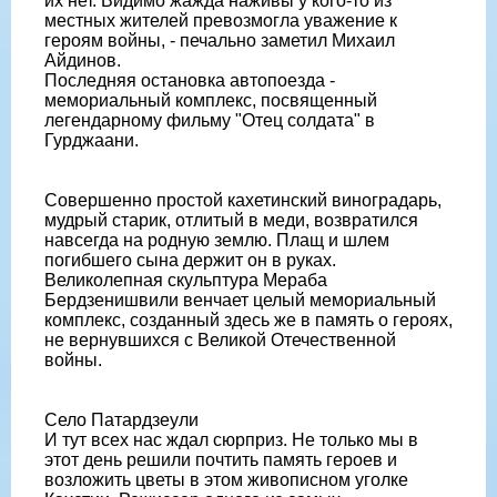
их нет. Видимо жажда наживы у кого-то из
местных жителей превозмогла уважение к
героям войны, - печально заметил Михаил
Айдинов.
Последняя остановка автопоезда -
мемориальный комплекс, посвященный
легендарному фильму "Отец солдата" в
Гурджаани.
Совершенно простой кахетинский виноградарь,
мудрый старик, отлитый в меди, возвратился
навсегда на родную землю. Плащ и шлем
погибшего сына держит он в руках.
Великолепная скульптура Мераба
Бердзенишвили венчает целый мемориальный
комплекс, созданный здесь же в память о героях,
не вернувшихся с Великой Отечественной
войны.
Село Патардзеули
И тут всех нас ждал сюрприз. Не только мы в
этот день решили почтить память героев и
возложить цветы в этом живописном уголке