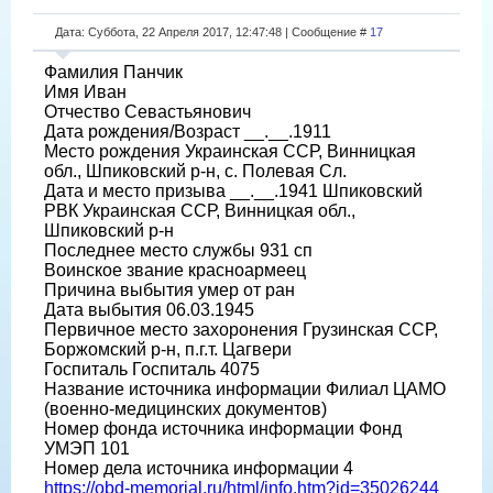
Дата: Суббота, 22 Апреля 2017, 12:47:48 | Сообщение #
17
Фамилия Панчик
Имя Иван
Отчество Севастьянович
Дата рождения/Возраст __.__.1911
Место рождения Украинская ССР, Винницкая
обл., Шпиковский р-н, с. Полевая Сл.
Дата и место призыва __.__.1941 Шпиковский
РВК Украинская ССР, Винницкая обл.,
Шпиковский р-н
Последнее место службы 931 сп
Воинское звание красноармеец
Причина выбытия умер от ран
Дата выбытия 06.03.1945
Первичное место захоронения Грузинская ССР,
Боржомский р-н, п.г.т. Цагвери
Госпиталь Госпиталь 4075
Название источника информации Филиал ЦАМО
(военно-медицинских документов)
Номер фонда источника информации Фонд
УМЭП 101
Номер дела источника информации 4
https://obd-memorial.ru/html/info.htm?id=35026244