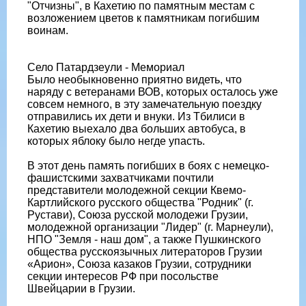
"Отчизны", в Кахетию по памятным местам с
возложением цветов к памятникам погибшим
воинам.
Село Патардзеули - Мемориал
Было необыкновенно приятно видеть, что
наряду с ветеранами ВОВ, которых осталось уже
совсем немного, в эту замечательную поездку
отправились их дети и внуки. Из Тбилиси в
Кахетию выехало два больших автобуса, в
которых яблоку было негде упасть.
В этот день память погибших в боях с немецко-
фашистскими захватчиками почтили
представители молодежной секции Квемо-
Картлийского русского общества "Родник" (г.
Рустави), Союза русской молодежи Грузии,
молодежной организации "Лидер" (г. Марнеули),
НПО "Земля - наш дом", а также Пушкинского
общества русскоязычных литераторов Грузии
«Арион», Союза казаков Грузии, сотрудники
секции интересов РФ при посольстве
Швейцарии в Грузии.