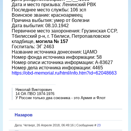
Дата и место призыва: Ленинский РВК
Последнее место службы: 106 зсп
Воинское звание: красноармеец
Причина выбытия: умер от болезни
Дата выбытия: 08.10.1942
Первичное место захоронения: Грузинская ССР,
Тбилисский р-н, г. Тбилиси, Петропавловское
кладбище,
могила № 157
Госпиталь: ЭГ 2463
Название источника донесения: ЦАМО
Номер фонда источника информации: 58
Номер описи источника информации: А-83627
Номер дела источника информации: 4465
https://obd-memorial.ru/html/info.htm?id=62048663
Николай Викторович
14 ОА ПВО 1974-1976
У России только два союзника - это Армия и Флот
Назаров
Дата: Четверг, 26 Апреля 2018, 06:49:16 | Сообщение #
23