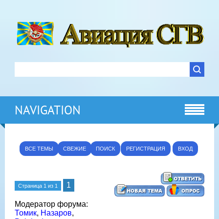
NAVIGATION
ВСЕ ТЕМЫ
СВЕЖИЕ
ПОИСК
РЕГИСТРАЦИЯ
ВХОД
1
Страница
1
из
1
Модератор форума:
Томик
,
Назаров
,