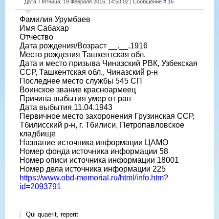
Дата: Пятница, 19 Февраля 2016, 14:53:02 | Сообщение #
16
Фамилия Урумбаев
Имя Сабахар
Отчество
Дата рождения/Возраст __.__.1916
Место рождения Ташкентская обл.
Дата и место призыва Чиназский РВК, Узбекская
ССР, Ташкентская обл., Чиназский р-н
Последнее место службы 545 СП
Воинское звание красноармеец
Причина выбытия умер от ран
Дата выбытия 11.04.1943
Первичное место захоронения Грузинская ССР,
Тбилисский р-н, г. Тбилиси, Петропавловское
кладбище
Название источника информации ЦАМО
Номер фонда источника информации 58
Номер описи источника информации 18001
Номер дела источника информации 225
https://www.obd-memorial.ru/html/info.htm?
id=2093791
Qui quaerit, reperit