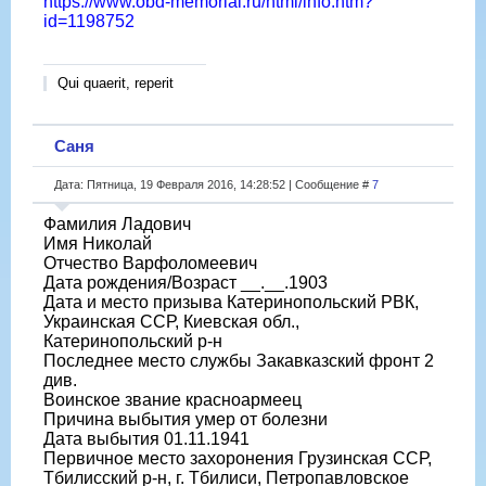
https://www.obd-memorial.ru/html/info.htm?
id=1198752
Qui quaerit, reperit
Саня
Дата: Пятница, 19 Февраля 2016, 14:28:52 | Сообщение #
7
Фамилия Ладович
Имя Николай
Отчество Варфоломеевич
Дата рождения/Возраст __.__.1903
Дата и место призыва Катеринопольский РВК,
Украинская ССР, Киевская обл.,
Катеринопольский р-н
Последнее место службы Закавказский фронт 2
див.
Воинское звание красноармеец
Причина выбытия умер от болезни
Дата выбытия 01.11.1941
Первичное место захоронения Грузинская ССР,
Тбилисский р-н, г. Тбилиси, Петропавловское