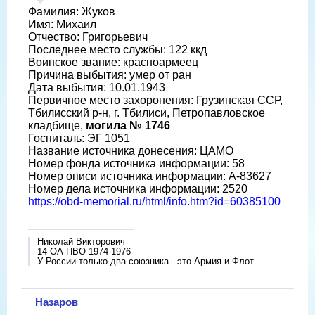
Фамилия: Жуков
Имя: Михаил
Отчество: Григорьевич
Последнее место службы: 122 ккд
Воинское звание: красноармеец
Причина выбытия: умер от ран
Дата выбытия: 10.01.1943
Первичное место захоронения: Грузинская ССР,
Тбилисский р-н, г. Тбилиси, Петропавловское
кладбище,
могила № 1746
Госпиталь: ЭГ 1051
Название источника донесения: ЦАМО
Номер фонда источника информации: 58
Номер описи источника информации: А-83627
Номер дела источника информации: 2520
https://obd-memorial.ru/html/info.htm?id=60385100
Николай Викторович
14 ОА ПВО 1974-1976
У России только два союзника - это Армия и Флот
Назаров