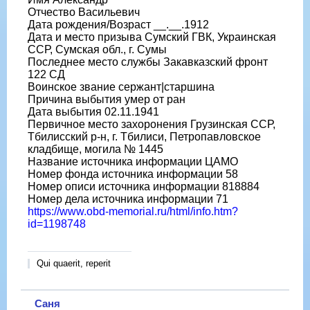
Отчество Васильевич
Дата рождения/Возраст __.__.1912
Дата и место призыва Сумский ГВК, Украинская
ССР, Сумская обл., г. Сумы
Последнее место службы Закавказский фронт
122 СД
Воинское звание сержант|старшина
Причина выбытия умер от ран
Дата выбытия 02.11.1941
Первичное место захоронения Грузинская ССР,
Тбилисский р-н, г. Тбилиси, Петропавловское
кладбище, могила № 1445
Название источника информации ЦАМО
Номер фонда источника информации 58
Номер описи источника информации 818884
Номер дела источника информации 71
https://www.obd-memorial.ru/html/info.htm?
id=1198748
Qui quaerit, reperit
Саня