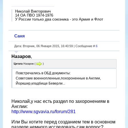
Николай Викторович
14 ОА ПВО 1974-1976
У России только два союзника - это Армия и Флот
Саня
Дата: Вторник, 06 Января 2015, 16:40:59 | Сообщение #
6
Назаров
,
Цитата
Назаров
(
)
Повстречались в ОБД документы:
Советские военнопленные,похороненные в Англии,
Йоркшир,кладбище Беверли...
Николай,у нас есть раздел по захоронениям в
Англии:
http://www.sgvavia.ru/forum/281
Или Вы хотите перед созданием тем в основном
разделе немного исследовать сам вопрос?