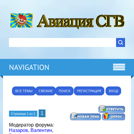
NAVIGATION
ВСЕ ТЕМЫ
СВЕЖИЕ
ПОИСК
РЕГИСТРАЦИЯ
ВХОД
1
Страница
1
из
1
Модератор форума:
Назаров
,
Валентин
,