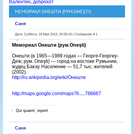
Валентин
,
доброхот
МЕМОРИАЛ ОНЕШТИ (РУМ.ONEŞTI)
Саня
Дата: Суббота, 18 Мая 2013, 20:59:10 | Сообщение #
1
Мемориал Онешти (рум.Oneşti)
Онешти (в 1965—1989 годах — Георге-Георгиу-
Деж; рум. Oneşti) — город на востоке Румынии,
жудец Бакэу. Население — 51,7 тыс. жителей
(2002).
http://ru.wikipedia.org/wiki/Онешти
http://maps.google.com/maps?ll.....766667
Qui quaerit, reperit
Саня