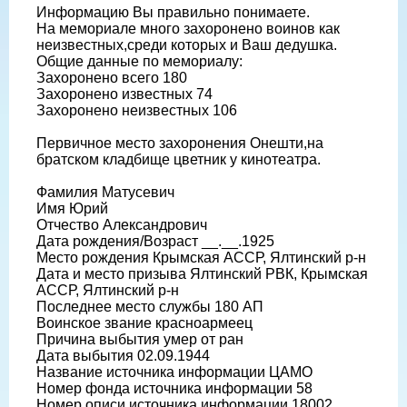
Информацию Вы правильно понимаете.
На мемориале много захоронено воинов как
неизвестных,среди которых и Ваш дедушка.
Общие данные по мемориалу:
Захоронено всего 180
Захоронено известных 74
Захоронено неизвестных 106
Первичное место захоронения Онешти,на
братском кладбище цветник у кинотеатра.
Фамилия Матусевич
Имя Юрий
Отчество Александрович
Дата рождения/Возраст __.__.1925
Место рождения Крымская АССР, Ялтинский р-н
Дата и место призыва Ялтинский РВК, Крымская
АССР, Ялтинский р-н
Последнее место службы 180 АП
Воинское звание красноармеец
Причина выбытия умер от ран
Дата выбытия 02.09.1944
Название источника информации ЦАМО
Номер фонда источника информации 58
Номер описи источника информации 18002