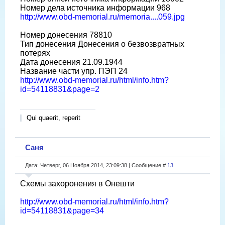
Номер дела источника информации 968
http://www.obd-memorial.ru/memoria....059.jpg
Номер донесения 78810
Тип донесения Донесения о безвозвратных
потерях
Дата донесения 21.09.1944
Название части упр. ПЭП 24
http://www.obd-memorial.ru/html/info.htm?
id=54118831&page=2
Qui quaerit, reperit
Саня
Дата: Четверг, 06 Ноября 2014, 23:09:38 | Сообщение #
13
Схемы захоронения в Онешти
http://www.obd-memorial.ru/html/info.htm?
id=54118831&page=34