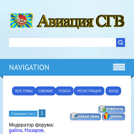
NAVIGATION
ВСЕ ТЕМЫ
СВЕЖИЕ
ПОИСК
РЕГИСТРАЦИЯ
ВХОД
1
Страница
1
из
1
Модератор форума:
galina
,
Назаров
,