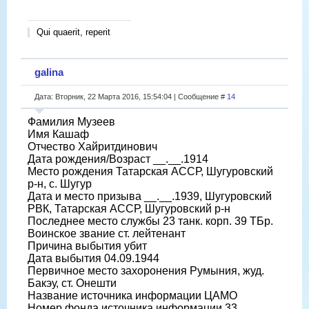
Qui quaerit, reperit
galina
Дата: Вторник, 22 Марта 2016, 15:54:04 | Сообщение #
14
Фамилия Музеев
Имя Кашаф
Отчество Хайритдинович
Дата рождения/Возраст __.__.1914
Место рождения Татарская АССР, Шугуровский
р-н, с. Шугур
Дата и место призыва __.__.1939, Шугуровский
РВК, Татарская АССР, Шугуровский р-н
Последнее место службы 23 танк. корп. 39 ТБр.
Воинское звание ст. лейтенант
Причина выбытия убит
Дата выбытия 04.09.1944
Первичное место захоронения Румыния, жуд.
Бакэу, ст. Онешти
Название источника информации ЦАМО
Номер фонда источника информации 33