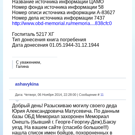
Название источника информации ЦАМО
Номер фонда источника информации 58
Номер описи источника информации А-83627
Номер дела источника информации 7437
http://www.obd-memorial.ru/memoria....838cfc0
Госпиталь 5217 ХГ
Тип донесения книга погребения
Дата донесения 01.05.1944-31.12.1944
С уважением,
Галина
ashavykina
Дата: Четверг, 06 Ноября 2014, 22:28:00 | Сообщение #
11
Добрый день! Разыскиваю могилу своего деда
Юрия Александровича Матусевича. По данным
базы ОБД Мемориал захоронен Мемориал
Онешть (бывший г. Георге-Георгиу-Деж),Бакэу
уезд. На вашем сайте (спасибо большое!!!)
нашла список имен бойцов, похороненных в