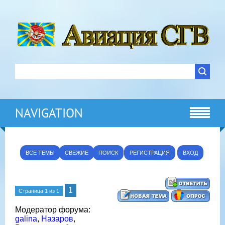
NAVIGATION
ВСЕ ТЕМЫ
СВЕЖИЕ
ПОИСК
РЕГИСТРАЦИЯ
ВХОД
1
Страница
1
из
1
Модератор форума:
galina
,
Назаров
,