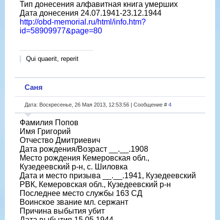
Тип донесения алфавитная книга умерших
Дата донесения 24.07.1941-23.12.1944
http://obd-memorial.ru/html/info.htm?
id=58909977&page=80
Qui quaerit, reperit
Саня
Дата: Воскресенье, 26 Мая 2013, 12:53:56 | Сообщение #
4
Фамилия Попов
Имя Григорий
Отчество Дмитриевич
Дата рождения/Возраст __.__.1908
Место рождения Кемеровская обл.,
Кузедеевский р-н, с. Шиловка
Дата и место призыва __.__.1941, Кузедеевский
РВК, Кемеровская обл., Кузедеевский р-н
Последнее место службы 163 СД
Воинское звание мл. сержант
Причина выбытия убит
Дата выбытия 15.05.1944