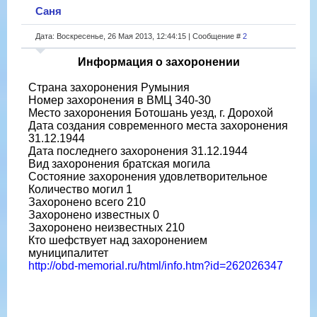
Саня
Дата: Воскресенье, 26 Мая 2013, 12:44:15 | Сообщение #
2
Информация о захоронении
Страна захоронения Румыния
Номер захоронения в ВМЦ З40-30
Место захоронения Ботошань уезд, г. Дорохой
Дата создания современного места захоронения
31.12.1944
Дата последнего захоронения 31.12.1944
Вид захоронения братская могила
Состояние захоронения удовлетворительное
Количество могил 1
Захоронено всего 210
Захоронено известных 0
Захоронено неизвестных 210
Кто шефствует над захоронением
муниципалитет
http://obd-memorial.ru/html/info.htm?id=262026347