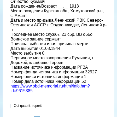
Отчество Кузьмич
Дата рождения/Возраст __.__.1913
Место рождения Курская обл., Хомутовский р-н,
с. Амант
Дата и место призыва Ленинский РВК, Северо-
Осетинская АССР, г. Орджоникидзе, Ленинский р-
н
Последнее место службы 23 сбр. ВВ оббо
Воинское звание сержант
Причина выбытия иная причина смерти
Дата выбытия 01.08.1944
Место выбытия 0
Первичное место захоронения Румыния, г.
Дорохой, кладбище Героев
Название источника информации РГВА
Номер фонда источника информации 32927
Номер описи источника информации 1
Номер дела источника информации 52
https://www.obd-memorial.ru/html/info.htm?
id=9615385
Qui quaerit, reperit