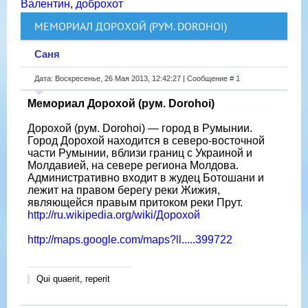
Валентин
,
доброхот
МЕМОРИАЛ ДОРОХОЙ (РУМ. DOROHOI)
Саня
Дата: Воскресенье, 26 Мая 2013, 12:42:27 | Сообщение #
1
Мемориал Дорохой (рум. Dorohoi)
Дорохой (рум. Dorohoi) — город в Румынии.
Город Дорохой находится в северо-восточной
части Румынии, вблизи границ с Украиной и
Молдавией, на севере региона Молдова.
Административно входит в жудец Ботошани и
лежит на правом берегу реки Жижия,
являющейся правым притоком реки Прут.
http://ru.wikipedia.org/wiki/Дорохой
http://maps.google.com/maps?ll.....399722
Qui quaerit, reperit