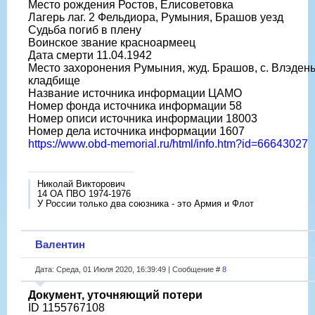
Место рождения Ростов, Елисоветовка
Лагерь лаг. 2 Фельдиора, Румыния, Брашов уезд
Судьба погиб в плену
Воинское звание красноармеец
Дата смерти 11.04.1942
Место захоронения Румыния, жуд. Брашов, с. Влэдень
кладбище
Название источника информации ЦАМО
Номер фонда источника информации 58
Номер описи источника информации 18003
Номер дела источника информации 1607
https://www.obd-memorial.ru/html/info.htm?id=66643027
Николай Викторович
14 ОА ПВО 1974-1976
У России только два союзника - это Армия и Флот
Валентин
Дата: Среда, 01 Июля 2020, 16:39:49 | Сообщение #
8
Документ, уточняющий потери
ID 1155767108