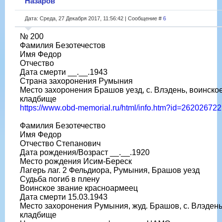
Назаров
Дата: Среда, 27 Декабря 2017, 11:56:42 | Сообщение #
6
№ 200
Фамилия Безотечестов
Имя Федор
Отчество
Дата смерти __.__.1943
Страна захоронения Румыния
Место захоронения Брашов уезд, с. Влэдень, воинско
кладбище
https://www.obd-memorial.ru/html/info.htm?id=262026722
Фамилия Безотечество
Имя Федор
Отчество Степанович
Дата рождения/Возраст __.__.1920
Место рождения Исим-Береск
Лагерь лаг. 2 Фельдиора, Румыния, Брашов уезд
Судьба погиб в плену
Воинское звание красноармеец
Дата смерти 15.03.1943
Место захоронения Румыния, жуд. Брашов, с. Влэдень
кладбище