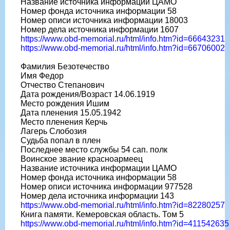
Название источника информации ЦАМО
Номер фонда источника информации 58
Номер описи источника информации 18003
Номер дела источника информации 1607
https://www.obd-memorial.ru/html/info.htm?id=66643231
https://www.obd-memorial.ru/html/info.htm?id=66706002
Фамилия Безотечество
Имя Федор
Отчество Степанович
Дата рождения/Возраст 14.06.1919
Место рождения Ишим
Дата пленения 15.05.1942
Место пленения Керчь
Лагерь Слобозия
Судьба попал в плен
Последнее место службы 54 сап. полк
Воинское звание красноармеец
Название источника информации ЦАМО
Номер фонда источника информации 58
Номер описи источника информации 977528
Номер дела источника информации 143
https://www.obd-memorial.ru/html/info.htm?id=82280257
Книга памяти. Кемеровская область. Том 5
https://www.obd-memorial.ru/html/info.htm?id=411542635