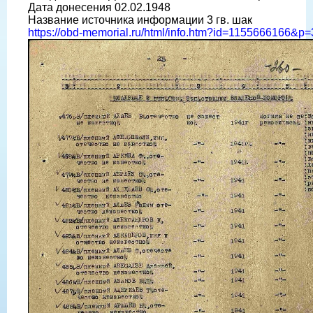
Дата донесения 02.02.1948
Название источника информации 3 гв. шак
https://obd-memorial.ru/html/info.htm?id=1155666166&p=