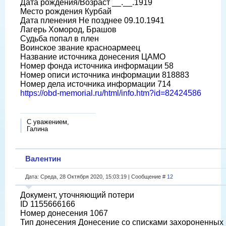
Дата рождения/Возраст __.__.1919
Место рождения Курбай
Дата пленения Не позднее 09.10.1941
Лагерь Хомород, Брашов
Судьба попал в плен
Воинское звание красноармеец
Название источника донесения ЦАМО
Номер фонда источника информации 58
Номер описи источника информации 818883
Номер дела источника информации 714
https://obd-memorial.ru/html/info.htm?id=82424586
С уважением,
Галина
Валентин
Дата: Среда, 28 Октября 2020, 15:03:19 | Сообщение #
12
Документ, уточняющий потери
ID 1155666166
Номер донесения 1067
Тип донесения Донесение со списками захороненных