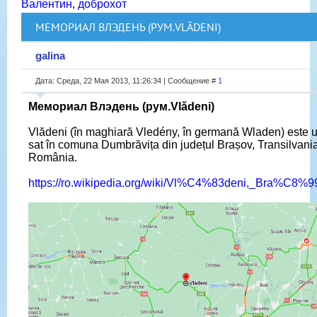
Валентин
,
доброхот
МЕМОРИАЛ ВЛЭДЕНЬ (РУМ.VLĂDENI)
galina
Дата: Среда, 22 Мая 2013, 11:26:34 | Сообщение #
1
Мемориал Влэдень (рум.Vlădeni)
Vlădeni (în maghiară Vledény, în germană Wladen) este 
sat în comuna Dumbrăvița din județul Brașov, Transilvania
România.
https://ro.wikipedia.org/wiki/Vl%C4%83deni,_Bra%C8%9