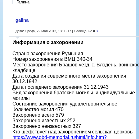
Галина
galina
Дата: Среда, 22 Мая 2013, 13:03:17 | Сообщение #
3
Информация о захоронении
Страна захоронения Румыния
Номер захоронения в ВМЦ З40-34
Место захоронения Брашов уезд, с. Влэдень, воинско
кладбище
Дата создания современного места захоронения
30.12.1942
Дата последнего захоронения 31.12.1943
Вид захоронения братские могилы, индивидуальные
могилы
Состояние захоронения удовлетворительное
Количество могил 470
Захоронено всего 579
Захоронено известных 252
Захоронено неизвестных 327
Кто шефствует над захоронением сельская церковь
https://www.obd-memorial.ru/html/info.htm?