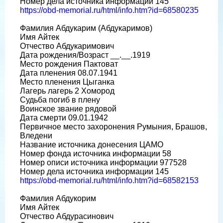
Номер дела источника информации 145
https://obd-memorial.ru/html/info.htm?id=68580235
Фамилия Абдукарим (Абдукаримов)
Имя Айтек
Отчество Абдукаримович
Дата рождения/Возраст __.__.1919
Место рождения Пактоват
Дата пленения 08.07.1941
Место пленения Цыганка
Лагерь лагерь 2 Хомород
Судьба погиб в плену
Воинское звание рядовой
Дата смерти 09.01.1942
Первичное место захоронения Румыния, Брашов,
Вледени
Название источника донесения ЦАМО
Номер фонда источника информации 58
Номер описи источника информации 977528
Номер дела источника информации 145
https://obd-memorial.ru/html/info.htm?id=68582153
Фамилия Абдукорим
Имя Айтек
Отчество Абдурасинович