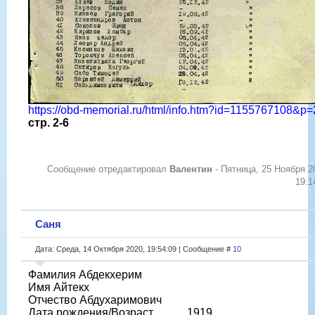
https://obd-memorial.ru/html/info.htm?id=1155767108&p=
стр. 2-6
Сообщение отредактировал
Валентин
-
Пятница, 25 Ноября 2
19:1
Саня
Дата: Среда, 14 Октября 2020, 19:54:09 | Сообщение #
10
Фамилия Абдекхерим
Имя Айтекх
Отчество Абдухаримович
Дата рождения/Возраст __.__.1919