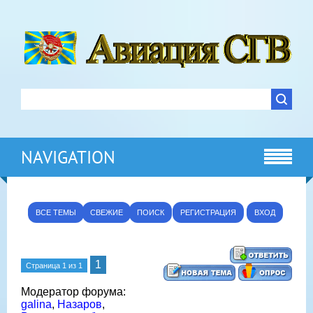
NAVIGATION
ВСЕ ТЕМЫ
СВЕЖИЕ
ПОИСК
РЕГИСТРАЦИЯ
ВХОД
1
Страница
1
из
1
Модератор форума:
galina
,
Назаров
,