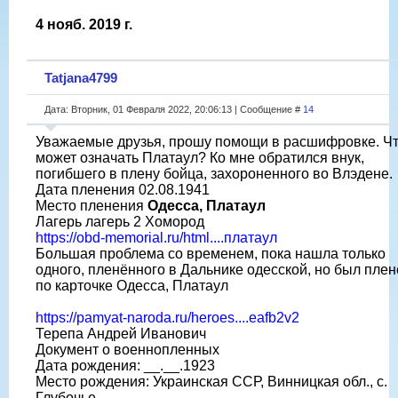
4 нояб. 2019 г.
Tatjana4799
Дата: Вторник, 01 Февраля 2022, 20:06:13 | Сообщение #
14
Уважаемые друзья, прошу помощи в расшифровке. Ч
может означать Платаул? Ко мне обратился внук,
погибшего в плену бойца, захороненного во Влэдене.
Дата пленения 02.08.1941
Место пленения
Одесса, Платаул
Лагерь лагерь 2 Хомород
https://obd-memorial.ru/html....платаул
Большая проблема со временем, пока нашла только
одного, пленённого в Дальнике одесской, но был плен
по карточке Одесса, Платаул
https://pamyat-naroda.ru/heroes....eafb2v2
Терепа Андрей Иванович
Документ о военнопленных
Дата рождения: __.__.1923
Место рождения: Украинская ССР, Винницкая обл., с.
Глубочье