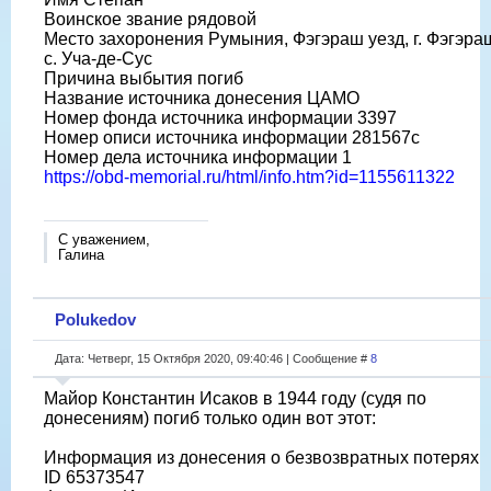
Воинское звание рядовой
Место захоронения Румыния, Фэгэраш уезд, г. Фэгэра
с. Уча-де-Сус
Причина выбытия погиб
Название источника донесения ЦАМО
Номер фонда источника информации 3397
Номер описи источника информации 281567с
Номер дела источника информации 1
https://obd-memorial.ru/html/info.htm?id=1155611322
С уважением,
Галина
Polukedov
Дата: Четверг, 15 Октября 2020, 09:40:46 | Сообщение #
8
Майор Константин Исаков в 1944 году (судя по
донесениям) погиб только один вот этот:
Информация из донесения о безвозвратных потерях
ID 65373547