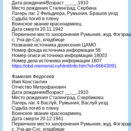
Дата рождения/Возраст __.__.1910
Место рождения Сталинград, Сербина
Лагерь лаг. 2 Фельдиора, Румыния, Брашов уезд
Судьба погиб в плену
Воинское звание красноармеец
Дата смерти 20.11.1942
Первичное место захоронения Румыния, жуд. Фэгэраш
с. Уча-де-Сус, кладбище
Название источника донесения ЦАМО
Номер фонда источника информации 58
Номер описи источника информации 18003
Номер дела источника информации 1607
https://obd-memorial.ru/html/info.htm?id=66643091
Фамилия Федосеев
Имя Константин
Отчество Митрофанович
Дата рождения/Возраст __.__.1910
Место рождения Сталинград, Счербикова
Лагерь лаг. 4 Васлуй, Румыния, Васлуй уезд
Судьба погиб в плену
Воинское звание красноармеец
Дата смерти 20.12.1941
Первичное место захоронения Румыния, жуд. Фэгэраш
с. Уча-де-Сус, кладбище