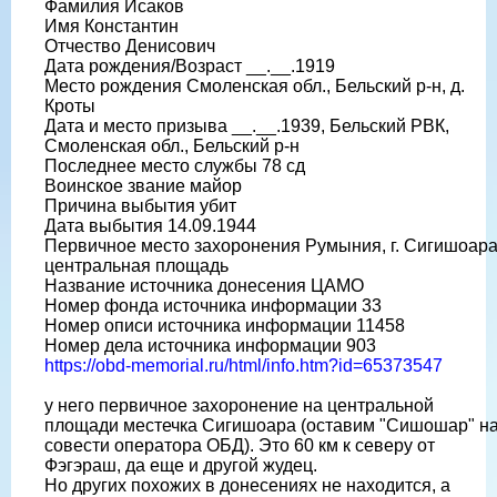
Фамилия Исаков
Имя Константин
Отчество Денисович
Дата рождения/Возраст __.__.1919
Место рождения Смоленская обл., Бельский р-н, д.
Кроты
Дата и место призыва __.__.1939, Бельский РВК,
Смоленская обл., Бельский р-н
Последнее место службы 78 сд
Воинское звание майор
Причина выбытия убит
Дата выбытия 14.09.1944
Первичное место захоронения Румыния, г. Сигишоара
центральная площадь
Название источника донесения ЦАМО
Номер фонда источника информации 33
Номер описи источника информации 11458
Номер дела источника информации 903
https://obd-memorial.ru/html/info.htm?id=65373547
у него первичное захоронение на центральной
площади местечка Сигишоара (оставим "Сишошар" н
совести оператора ОБД). Это 60 км к северу от
Фэгэраш, да еще и другой жудец.
Но других похожих в донесениях не находится, а