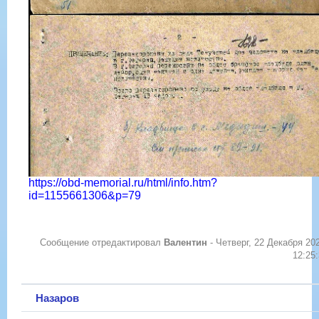
https://obd-memorial.ru/html/info.htm?
id=1155661306&p=79
Сообщение отредактировал
Валентин
-
Четверг, 22 Декабря 20
12:25
Назаров