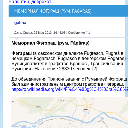
Валентин
,
доброхот
МЕМОРИАЛ ФЭГЭРАШ (РУМ. FĂGĂRAŞ)
galina
Дата: Среда, 22 Мая 2013, 14:43:05 | Сообщение #
1
Мемориал Фэгэраш (рум. Făgăraş)
Фэгэраш
(в саксонском диалекте Fugresch, Fugreš в
немецком Fogarasch, Fugrasch в венгерском Fogaras) 
муниципалитет в графстве Брашов , Трансильвания ,
Румыния . Население 28330 человек. [2]
До объединения Трансильвании с Румынией Фэгэраш
был административным центром графства Фэгэраш.
http://ro.wikipedia.org/wiki/F%C4%83g%C4%83ra%C8%