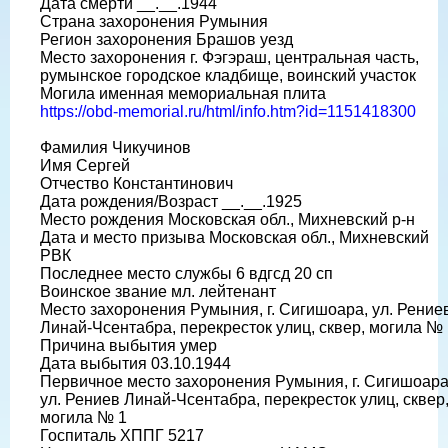
Дата смерти __.__.1944
Страна захоронения Румыния
Регион захоронения Брашов уезд
Место захоронения г. Фэгэраш, центральная часть,
румынское городское кладбище, воинский участок
Могила именная мемориальная плита
https://obd-memorial.ru/html/info.htm?id=1151418300
Фамилия Чикучинов
Имя Сергей
Отчество Константинович
Дата рождения/Возраст __.__.1925
Место рождения Московская обл., Михневский р-н
Дата и место призыва Московская обл., Михневский
РВК
Последнее место службы 6 вдгсд 20 сп
Воинское звание мл. лейтенант
Место захоронения Румыния, г. Сигишоара, ул. Рение
Линай-Чсентабра, перекресток улиц, сквер, могила № 
Причина выбытия умер
Дата выбытия 03.10.1944
Первичное место захоронения Румыния, г. Сигишоара
ул. Рениев Линай-Чсентабра, перекресток улиц, сквер
могила № 1
Госпиталь ХППГ 5217