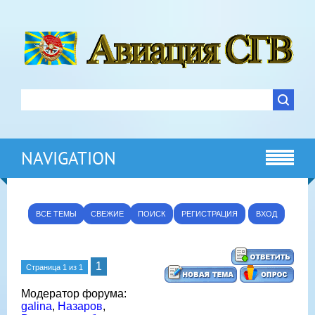
NAVIGATION
ВСЕ ТЕМЫ
СВЕЖИЕ
ПОИСК
РЕГИСТРАЦИЯ
ВХОД
1
Страница
1
из
1
Модератор форума:
galina
,
Назаров
,