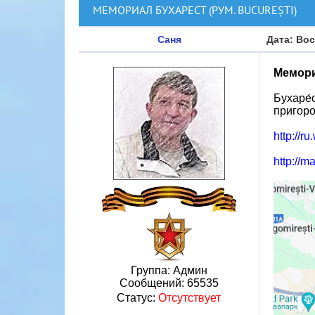
МЕМОРИАЛ БУХАРЕСТ (РУМ. BUCUREȘTI)
Саня
Дата: Вос
Мемори
Бухаре́
пригоро
http://r
http://m
Группа: Админ
Сообщений:
65535
Статус:
Отсутствует