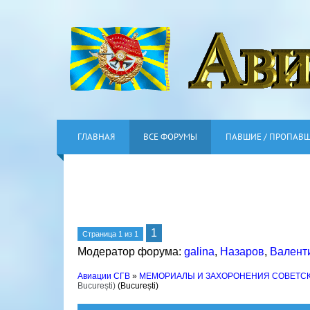
ГЛАВНАЯ
ВСЕ ФОРУМЫ
ПАВШИЕ / ПРОПАВ
1
Страница
1
из
1
Модератор форума:
galina
,
Назаров
,
Валент
Авиации СГВ
»
МЕМОРИАЛЫ И ЗАХОРОНЕНИЯ СОВЕТС
București)
(București)