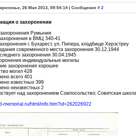
кресенье, 26 Мая 2013, 09:54:14 | Сообщение #
2
ация о захоронении
 захоронения Румыния
захоронения в ВМЦ З40-41
ахоронения г. Бухарест, ул. Пипера, кладбище Херэстреу
здания современного места захоронения 30.12.1944
следнего захоронения 30.04.1945
хоронения индивидуальные могилы
ние захоронения хорошее
тво могил 428
ено всего 401
нено известных 399
нено неизвестных 2
ствует над захоронением Совпосольство; Советская школ
bd-memorial.ru/html/info.htm?id=262026922