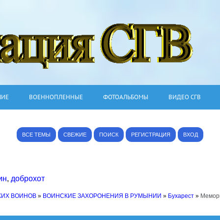
ШИЕ
ВОЕННОПЛЕННЫЕ
ФОТОАЛЬБОМЫ
ВИДЕО СГВ
ВСЕ ТЕМЫ
СВЕЖИЕ
ПОИСК
РЕГИСТРАЦИЯ
ВХОД
ин
,
доброхот
КИХ ВОИНОВ
»
ВОИНСКИЕ ЗАХОРОНЕНИЯ В РУМЫНИИ
»
Бухарест
»
Мемори