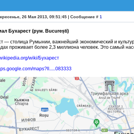
кресенье, 26 Мая 2013, 09:51:45 | Сообщение #
1
ал Бухарест (рум. București)
ст — столица Румынии, важнейший экономический и культур
дах проживает более 2,3 миллиона человек. Это самый на
u.wikipedia.org/wiki/Бухарест
aps.google.com/maps?ll.....083333