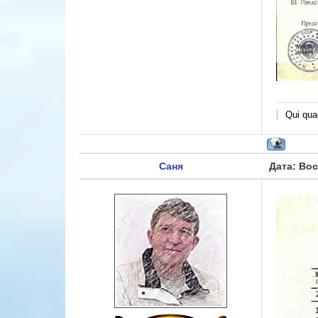
Qui quae
Саня
Дата: Вос