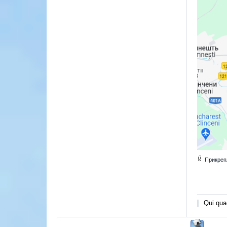
Прикреп
Qui quae