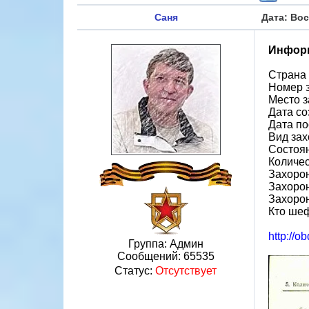
Саня
Дата: Вос
Информ
Страна
Номер 
Место з
Дата со
Дата по
Вид за
Состоя
Количес
Захорон
Захоро
Захоро
Кто шеф
http://o
Группа: Админ
Сообщений:
65535
Статус:
Отсутствует