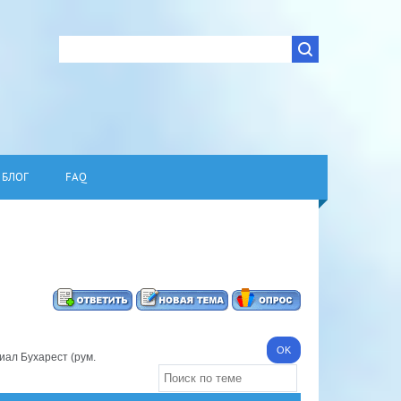
БЛОГ
FAQ
ал Бухарест (рум.