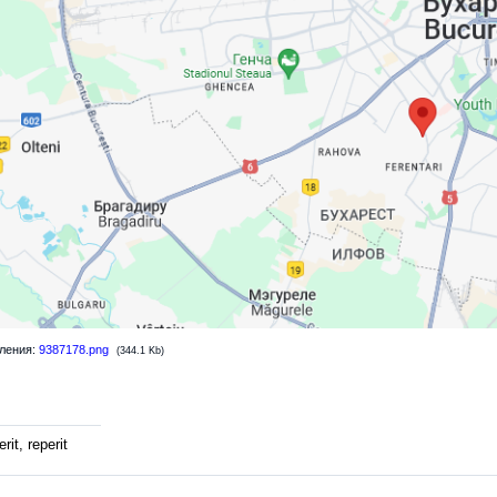
ления:
9387178.png
(344.1 Kb)
rit, reperit