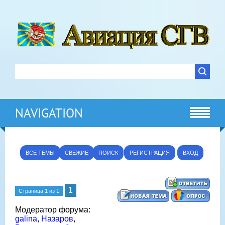
NAVIGATION
ВСЕ ТЕМЫ
СВЕЖИЕ
ПОИСК
РЕГИСТРАЦИЯ
ВХОД
1
Страница
1
из
1
Модератор форума:
galina
,
Назаров
,