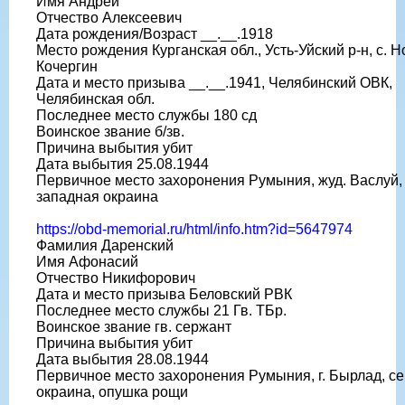
Имя Андрей
Отчество Алексеевич
Дата рождения/Возраст __.__.1918
Место рождения Курганская обл., Усть-Уйский р-н, с. Н
Кочергин
Дата и место призыва __.__.1941, Челябинский ОВК,
Челябинская обл.
Последнее место службы 180 сд
Воинское звание б/зв.
Причина выбытия убит
Дата выбытия 25.08.1944
Первичное место захоронения Румыния, жуд. Васлуй, 
западная окраина
https://obd-memorial.ru/html/info.htm?id=5647974
Фамилия Даренский
Имя Афонасий
Отчество Никифорович
Дата и место призыва Беловский РВК
Последнее место службы 21 Гв. ТБр.
Воинское звание гв. сержант
Причина выбытия убит
Дата выбытия 28.08.1944
Первичное место захоронения Румыния, г. Бырлад, с
окраина, опушка рощи