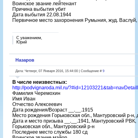
Воинское звание лейтенант
Причина выбытия убит
Дата выбытия 22.08.1944
Первичное место захоронения Румыния, жуд. Васлуй, 
С уважением,
Юрий
Назаров
Дата: Четверг, 07 Января 2016, 15:44:00 | Сообщение #
9
В числе неизвестных:
http://podvignaroda.mil.ru/?#id=12103221&tab=navDeta
Фамилия Черемохин
Имя Иван
Отчество Алексеевич
Дата рождения/Возраст __.__.1915
Место рождения Горьковская обл., Мантуровский р-н, 
Дата и место призыва __.__.1941, Мантуровский РВК,
Горьковская обл., Мантуровский р-н
Последнее место службы 180 сд
Воинское звание майор