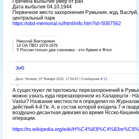
Причина выбытия умер от ран
Дата выбытия 04.10.1944
Первичное место захоронения Румыния, жуд. Васлуй, 
центральный парк
https://obd-memorial.ru/html/info.htm?id=5087562
Николай Викторович
14 ОА ПВО 1974-1976
У России только два союзника - это Армия и Флот
JuG
Дата: Четверг, 07 Января 2016, 17:54:07 | Сообщение #
13
А существуют ли протоколы перезахоронений в Румы
можно узнать куда перезахоронили из Халарешти - Hălă
Vaslui? Название местности я определил по Журнала
действий 4-й Гв. А, в состав которой входила 7-я гвар
воздушно-десантная дивизия во время Ясско-Кишинё
операции.
https://ro.wikipedia.org/wiki/H%C4%83l%C4%83re%C8%9