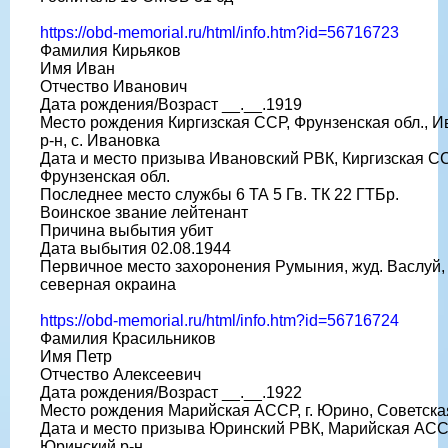
https://obd-memorial.ru/html/info.htm?id=56716723
Фамилия Кирьяков
Имя Иван
Отчество Иванович
Дата рождения/Возраст __.__.1919
Место рождения Киргизская ССР, Фрунзенская обл., 
р-н, с. Ивановка
Дата и место призыва Ивановский РВК, Киргизская СС
Фрунзенская обл.
Последнее место службы 6 ТА 5 Гв. ТК 22 ГТБр.
Воинское звание лейтенант
Причина выбытия убит
Дата выбытия 02.08.1944
Первичное место захоронения Румыния, жуд. Васлуй, 
северная окраина
https://obd-memorial.ru/html/info.htm?id=56716724
Фамилия Красильников
Имя Петр
Отчество Алексеевич
Дата рождения/Возраст __.__.1922
Место рождения Марийская АССР, г. Юрино, Советска
Дата и место призыва Юринский РВК, Марийская АСС
Юринский р-н