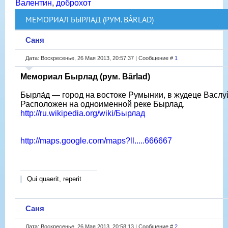
Валентин
,
доброхот
МЕМОРИАЛ БЫРЛАД (РУМ. BÂRLAD)
Саня
Дата: Воскресенье, 26 Мая 2013, 20:57:37 | Сообщение #
1
Мемориал Бырлад (рум. Bârlad)
Бырла́д — город на востоке Румынии, в жудеце Васлу
Расположен на одноименной реке Бырлад.
http://ru.wikipedia.org/wiki/Бырлад
http://maps.google.com/maps?ll.....666667
Qui quaerit, reperit
Саня
Дата: Воскресенье, 26 Мая 2013, 20:58:13 | Сообщение #
2