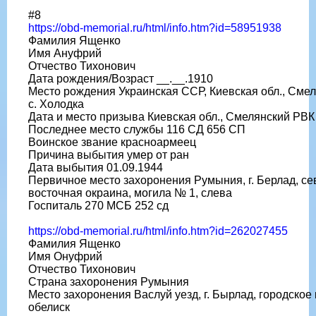
#8
https://obd-memorial.ru/html/info.htm?id=58951938
Фамилия Ященко
Имя Ануфрий
Отчество Тихонович
Дата рождения/Возраст __.__.1910
Место рождения Украинская ССР, Киевская обл., Смел
с. Холодка
Дата и место призыва Киевская обл., Смелянский РВК
Последнее место службы 116 СД 656 СП
Воинское звание красноармеец
Причина выбытия умер от ран
Дата выбытия 01.09.1944
Первичное место захоронения Румыния, г. Берлад, се
восточная окраина, могила № 1, слева
Госпиталь 270 МСБ 252 сд
https://obd-memorial.ru/html/info.htm?id=262027455
Фамилия Ященко
Имя Онуфрий
Отчество Тихонович
Страна захоронения Румыния
Место захоронения Васлуй уезд, г. Бырлад, городское
обелиск