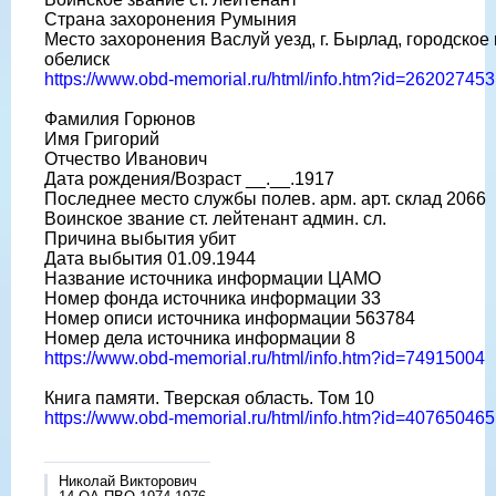
Страна захоронения Румыния
Место захоронения Васлуй уезд, г. Бырлад, городское
обелиск
https://www.obd-memorial.ru/html/info.htm?id=262027453
Фамилия Горюнов
Имя Григорий
Отчество Иванович
Дата рождения/Возраст __.__.1917
Последнее место службы полев. арм. арт. склад 2066
Воинское звание ст. лейтенант админ. сл.
Причина выбытия убит
Дата выбытия 01.09.1944
Название источника информации ЦАМО
Номер фонда источника информации 33
Номер описи источника информации 563784
Номер дела источника информации 8
https://www.obd-memorial.ru/html/info.htm?id=74915004
Книга памяти. Тверская область. Том 10
https://www.obd-memorial.ru/html/info.htm?id=407650465
Николай Викторович