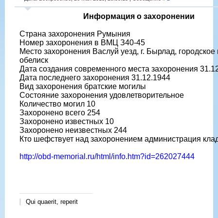
Информация о захоронении
Страна захоронения Румыния
Номер захоронения в ВМЦ З40-45
Место захоронения Васлуй уезд, г. Бырлад, городское
обелиск
Дата создания современного места захоронения 31.1
Дата последнего захоронения 31.12.1944
Вид захоронения братские могилы
Состояние захоронения удовлетворительное
Количество могил 10
Захоронено всего 254
Захоронено известных 10
Захоронено неизвестных 244
Кто шефствует над захоронением администрация кл
http://obd-memorial.ru/html/info.htm?id=262027444
Qui quaerit, reperit