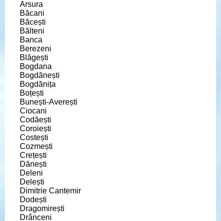
Arsura
Băcani
Băcești
Bălteni
Banca
Berezeni
Blăgești
Bogdana
Bogdănești
Bogdănița
Boțești
Bunești-Averești
Ciocani
Codăești
Coroiești
Costești
Cozmești
Crețești
Dănești
Deleni
Delești
Dimitrie Cantemir
Dodești
Dragomirești
Drânceni