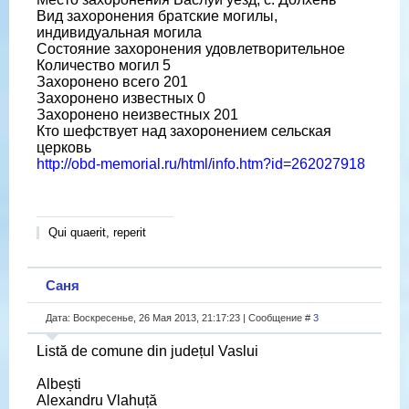
Вид захоронения братские могилы,
индивидуальная могила
Состояние захоронения удовлетворительное
Количество могил 5
Захоронено всего 201
Захоронено известных 0
Захоронено неизвестных 201
Кто шефствует над захоронением сельская
церковь
http://obd-memorial.ru/html/info.htm?id=262027918
Qui quaerit, reperit
Саня
Дата: Воскресенье, 26 Мая 2013, 21:17:23 | Сообщение #
3
Listă de comune din județul Vaslui
Albești
Alexandru Vlahuță