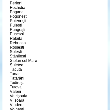
Perieni
Pochidia
Pogana
Pogonești
Poienești
Puiești
Pungești
Pușcași
Rafaila
Rebricea
Roșiești
Solești
Stănilești
Ștefan cel Mare
Șuletea
Tăcuta
Tanacu
Tătărăni
Todirești
Tutova
Văleni
Vetrișoaia
Viișoara
Vinderei
Voinești