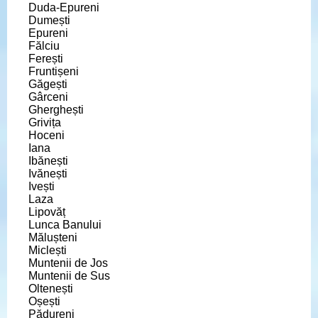
Duda-Epureni
Dumești
Epureni
Fălciu
Ferești
Fruntișeni
Găgești
Gârceni
Gherghești
Grivița
Hoceni
Iana
Ibănești
Ivănești
Ivești
Laza
Lipovăț
Lunca Banului
Mălușteni
Miclești
Muntenii de Jos
Muntenii de Sus
Oltenești
Oșești
Pădureni