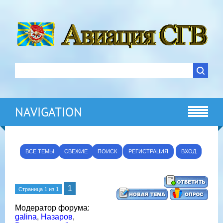
NAVIGATION
ВСЕ ТЕМЫ
СВЕЖИЕ
ПОИСК
РЕГИСТРАЦИЯ
ВХОД
1
Страница
1
из
1
Модератор форума:
galina
,
Назаров
,