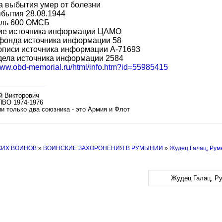
а выбытия умер от болезни
бытия 28.08.1944
аль 600 ОМСБ
ие источника информации ЦАМО
фонда источника информации 58
описи источника информации А-71693
дела источника информации 2584
/www.obd-memorial.ru/html/info.htm?id=55985415
й Викторович
ПВО 1974-1976
и только два союзника - это Армия и Флот
КИХ ВОИНОВ
»
ВОИНСКИЕ ЗАХОРОНЕНИЯ В РУМЫНИИ
»
Жудец Галац, Ру