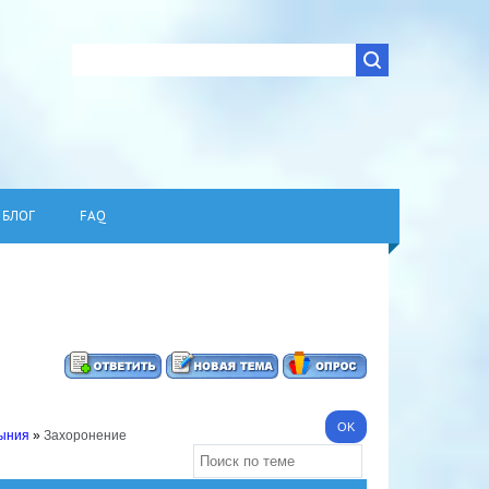
БЛОГ
FAQ
мыния
»
Захоронение