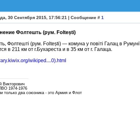
да, 30 Сентября 2015, 17:56:21 | Сообщение #
1
ение Фолтешть (рум. Foltești)
ь, Фолтешті (рум. Foltești) — комуна у повіті Галац в Румунії
я в 211 км от г.Бухареста и в 35 км от г. Галаца.
brary.kiwix.org/wikiped....0).html
й Викторович
ПВО 1974-1976
и только два союзника - это Армия и Флот