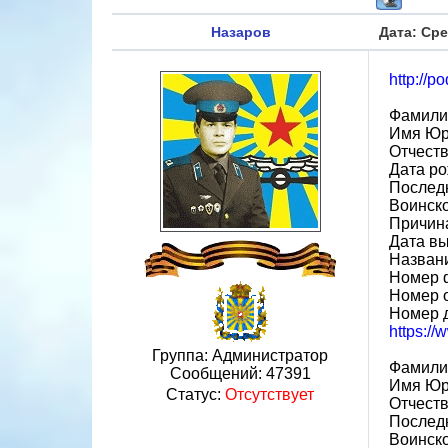
Назаров
Дата: Сре
http://
Фамили
Имя Ю
Отчест
Дата ро
Послед
Воинско
Причин
Дата вы
Назван
Номер 
Номер 
Номер 
https:/
Группа: Администратор
Фамили
Сообщений:
47391
Имя Ю
Статус:
Отсутствует
Отчест
Последн
Воинско