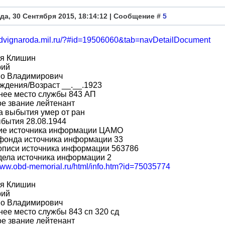
да, 30 Сентября 2015, 18:14:12 | Сообщение #
5
podvignaroda.mil.ru/?#id=19506060&tab=navDetailDocument
я Клишин
рий
во Владимирович
ждения/Возраст __.__.1923
нее место службы 843 АП
е звание лейтенант
а выбытия умер от ран
бытия 28.08.1944
ие источника информации ЦАМО
фонда источника информации 33
описи источника информации 563786
дела источника информации 2
/www.obd-memorial.ru/html/info.htm?id=75035774
я Клишин
рий
во Владимирович
ее место службы 843 сп 320 сд
е звание лейтенант