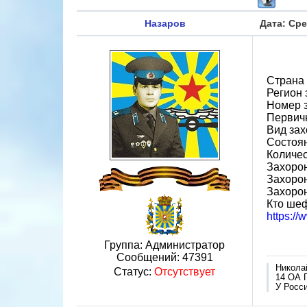
Назаров
Дата: Сре
Страна
Регион 
Номер 
Первичн
Вид за
Состоя
Количес
Захорон
Захорон
Захоро
Кто шеф
https:/
Группа: Администратор
Сообщений:
47391
Никола
Статус:
Отсутствует
14 ОА 
У Росси