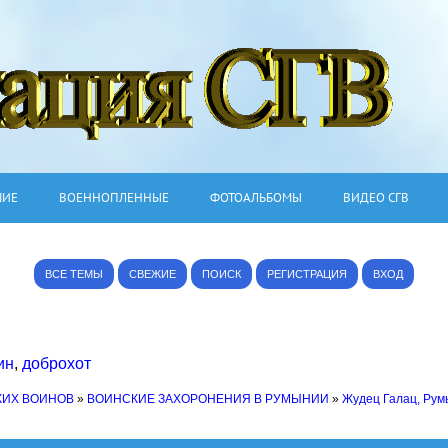
ШИЕ
ВОЕННОПЛЕННЫЕ
ФОТОАЛЬБОМЫ
ВИДЕО СГВ
ВСЕ ТЕМЫ
СВЕЖИЕ
ПОИСК
РЕГИСТРАЦИЯ
ВХОД
ин
,
доброхот
КИХ ВОИНОВ
»
ВОИНСКИЕ ЗАХОРОНЕНИЯ В РУМЫНИИ
»
Жудец Галац, Ру