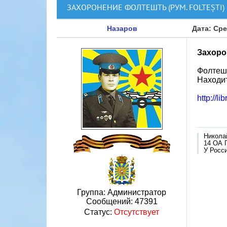
ЗАХОРОНЕНИЕ ФОЛТЕШТЬ (РУМ. FOLTEȘTI)
Назаров
Дата: Сре
Захорон
Фолтешт
Находитс
http://li
Никола
14 ОА 
У Росси
Группа: Администратор
Сообщений:
47391
Статус:
Отсутствует