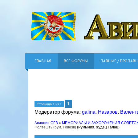
ГЛАВНАЯ
ВСЕ ФОРУМЫ
ПАВШИЕ / ПРОПАВ
1
Страница
1
из
1
Модератор форума:
galina
,
Назаров
,
Валент
Авиации СГВ
»
МЕМОРИАЛЫ И ЗАХОРОНЕНИЯ СОВЕТС
Фолтешть (рум. Foltești)
(Румыния, жудец Галац)