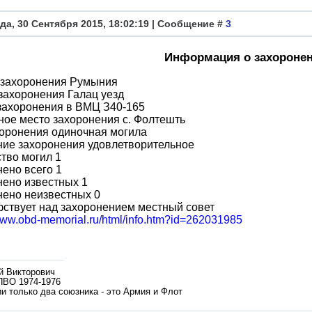
да, 30 Сентября 2015, 18:02:19 | Сообщение #
3
Информация о захороне
 захоронения Румыния
захоронения Галац уезд
захоронения в ВМЦ З40-165
ое место захоронения с. Фолтешть
хоронения одиночная могила
ние захоронения удовлетворительное
тво могил 1
ено всего 1
ено известных 1
нено неизвестных 0
ствует над захоронением местный совет
/www.obd-memorial.ru/html/info.htm?id=262031985
й Викторович
ПВО 1974-1976
и только два союзника - это Армия и Флот