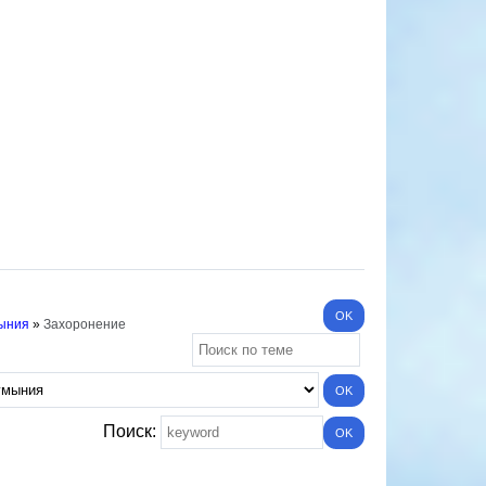
мыния
»
Захоронение
Поиск: