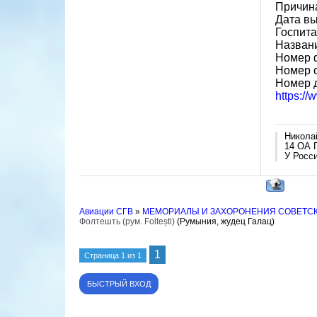
Причин
Дата вы
Госпит
Назван
Номер 
Номер 
Номер 
https:/
Никола
14 ОА 
У Росси
Авиации СГВ
»
МЕМОРИАЛЫ И ЗАХОРОНЕНИЯ СОВЕТС
Фолтешть (рум. Foltești)
(Румыния, жудец Галац)
1
Страница
1
из
1