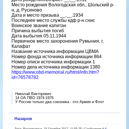
Место рождения Вологодская обл., Шольский р-
н, д. Русиново
Дата и место призыва __.__.1934
Последнее место службы кдф р-н снис
Воинское звание капитан
Причина выбытия погиб
Дата выбытия 05.11.1944
Первичное место захоронения Румыния, г.
Калафат
Название источника информации ЦВМА
Номер фонда источника информации 864
Номер описи источника информации 1
Номер дела источника информации 1380
https://www.obd-memorial.ru/html/info.htm?
id=76578782
Николай Викторович
14 ОА ПВО 1974-1976
У России только два союзника - это Армия и Флот
Назаров
Дата: Воскресенье, 15 Октября 2017, 11:55:25 | Сообщение #
8