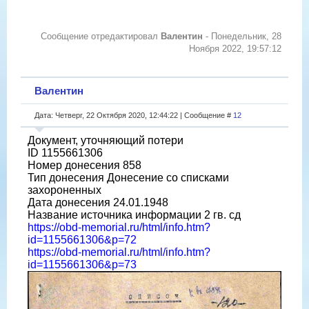
Сообщение отредактировал
Валентин
-
Понедельник, 28
Ноября 2022, 19:57:12
Валентин
Дата: Четверг, 22 Октября 2020, 12:44:22 | Сообщение #
12
Документ, уточняющий потери
ID 1155661306
Номер донесения 858
Тип донесения Донесение со списками
захороненных
Дата донесения 24.01.1948
Название источника информации 2 гв. сд
https://obd-memorial.ru/html/info.htm?
id=1155661306&p=72
https://obd-memorial.ru/html/info.htm?
id=1155661306&p=73