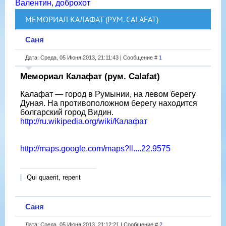
Валентин
,
доброхот
МЕМОРИАЛ КАЛАФАТ (РУМ. СALAFAT)
Саня
Дата: Среда, 05 Июня 2013, 21:11:43 | Сообщение #
1
Мемориал Калафат (рум. Сalafat)
Калафат — город в Румынии, на левом берегу
Дуная. На противоположном берегу находится
болгарский город Видин.
http://ru.wikipedia.org/wiki/Калафат
http://maps.google.com/maps?ll....22.9575
Qui quaerit, reperit
Саня
Дата: Среда, 05 Июня 2013, 21:12:21 | Сообщение #
2