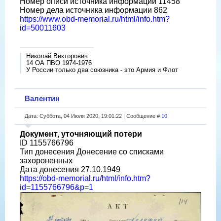
Номер описи источника информации 11458
Номер дела источника информации 862
https://www.obd-memorial.ru/html/info.htm?
id=50011603
Николай Викторович
14 ОА ПВО 1974-1976
У России только два союзника - это Армия и Флот
Валентин
Дата: Суббота, 04 Июля 2020, 19:01:22 | Сообщение #
10
Документ, уточняющий потери
ID 1155766796
Тип донесения Донесение со списками
захороненных
Дата донесения 27.10.1949
https://obd-memorial.ru/html/info.htm?
id=1155766796&p=1