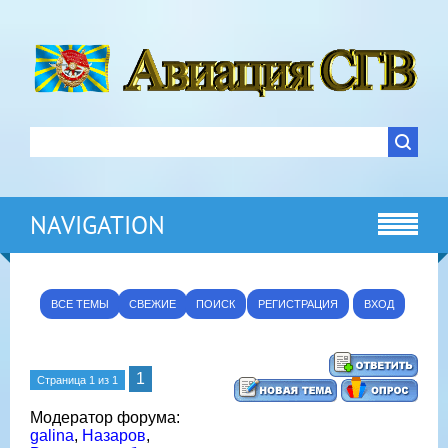
NAVIGATION
ВСЕ ТЕМЫ
СВЕЖИЕ
ПОИСК
РЕГИСТРАЦИЯ
ВХОД
1
Страница
1
из
1
Модератор форума:
galina
,
Назаров
,