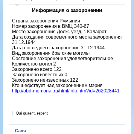
Информация о захоронении
Страна захоронения Румыния
Номер захоронения в ВМЦ З40-67
Место захоронения Долж. уезд, г. Калафот
Дата создания современного места захоронения
31.12.1944
Дата последнего захоронения 31.12.1944
Вид захоронения братские могилы
Состояние захоронения удовлетворительное
Количество могил 2
Захоронено всего 122
Захоронено известных 0
Захоронено неизвестных 122
Кто шефствует над захоронением мэрия
http://obd-memorial.ru/html/info.htm?id=262028441
Qui quaerit, reperit
Саня