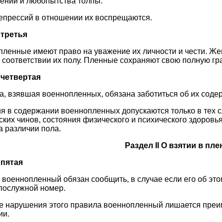
ений и любопытства толпы.
епрессий в отношении их воспрещаются.
 третья
ленные имеют право на уважение их личности и чести. Ж
 соответствии их полу. Пленные сохраняют свою полную г
 четвертая
, взявшая военнопленных, обязана заботиться об их соде
я в содержании военнопленных допускаются только в тех с
ских чинов, состояния физического и психического здоровь
а различии пола.
Раздел II О взятии в пле
 пятая
военнопленный обязан сообщить, в случае если его об этом
послужной номер.
ае нарушения этого правила военнопленный лишается преи
ии.