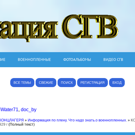
ШИЕ
ВОЕННОПЛЕННЫЕ
ФОТОАЛЬБОМЫ
ВИДЕО СГВ
ВСЕ ТЕМЫ
СВЕЖИЕ
ПОИСК
РЕГИСТРАЦИЯ
ВХОД
iWater71
,
doc_by
 КОНЦЛАГЕРЯ
»
Информация по плену. Что надо знать.о военнопленных.
»
К
29 г
(Полный текст)