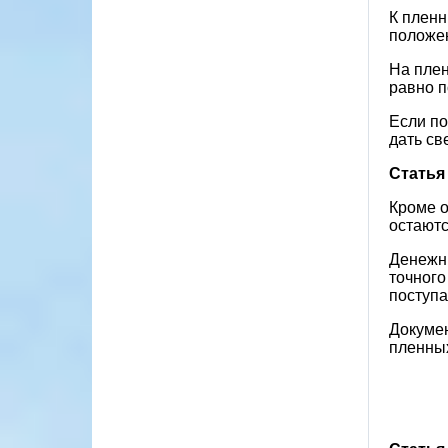
К пленн
положен
На плен
равно п
Если по
дать св
Статья
Кроме о
остаютс
Денежны
точного
поступа
Докумен
пленны