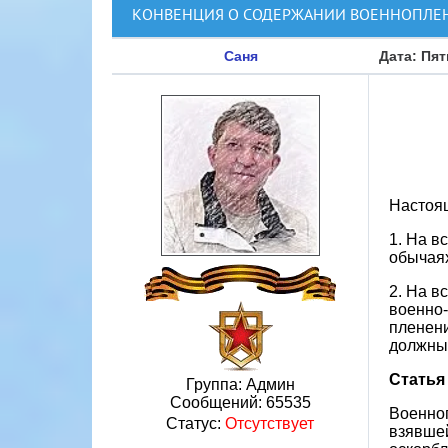
КОНВЕНЦИЯ О СОДЕРЖАНИИ ВОЕННОПЛЕНН
Саня
Дата: Пят
Настоящ
1. На в
обычаях
2. На в
военно-
пленени
должны 
Статья
Группа: Админ
Сообщений:
65535
Военноп
Статус:
Отсутствует
взявшей