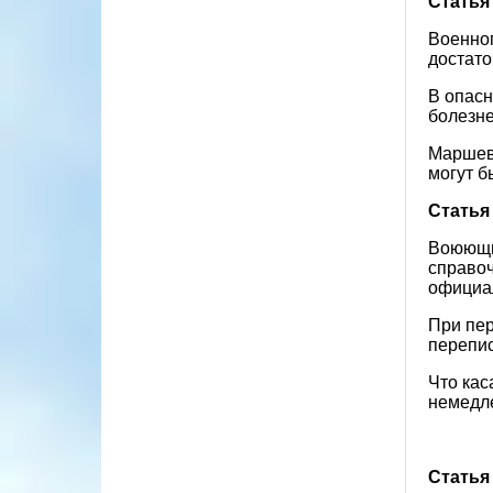
Статья
Военноп
достато
В опасн
болезне
Маршева
могут б
Статья
Воюющие
справоч
официа
При пер
перепис
Что кас
немедле
Статья