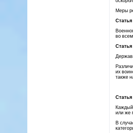
оскорбл
Меры р
Статья
Военноп
во всем
Статья
Держава
Различи
их воин
также н
Статья
Каждый 
или же 
В случ
категор