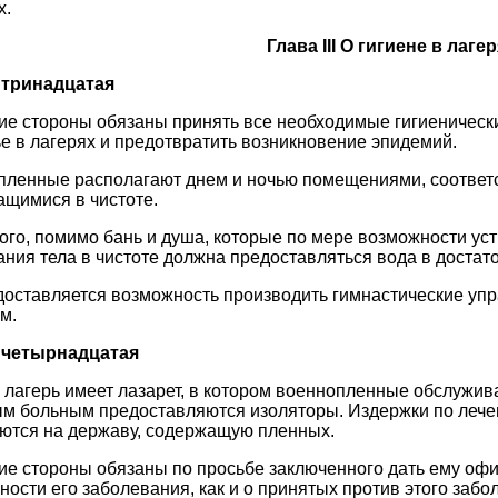
х.
Глава III О гигиене в лаге
 тринадцатая
 стороны обязаны принять все необходимые гигиенические
е в лагерях и предотвратить возникновение эпидемий.
пленные располагают днем и ночью помещениями, соответ
щимися в чистоте.
ого, помимо бань и душа, которые по мере возможности ус
ния тела в чистоте должна предоставляться вода в достат
оставляется возможность производить гимнастические уп
м.
 четырнадцатая
лагерь имеет лазарет, в котором военнопленные обслужив
м больным предоставляются изоляторы. Издержки по лече
ются на державу, содержащую пленных.
 стороны обязаны по просьбе заключенного дать ему офи
ности его заболевания, как и о принятых против этого забо