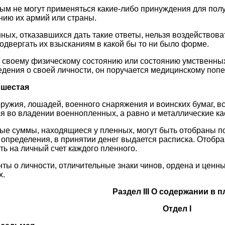
ым не могут применяться какие-либо принуждения для пол
ию их армий или страны.
ных, отказавшихся дать такие ответы, нельзя воздействоват
одвергать их взысканиям в какой бы то ни было форме.
 своему физическому состоянию или состоянию умственных
едения о своей личности, он поручается медицинскому поп
 шестая
ружия, лошадей, военного снаряжения и воинских бумаг, в
я во владении военнопленных, а равно и металлические ка
е суммы, находящиеся у пленных, могут быть отобраны по
 определения, в принятии денег выдается расписка. Отоб
ть на личный счет каждого пленного.
ты о личности, отличительные знаки чинов, ордена и ценны
х.
Раздел III О содержании в п
Отдел I