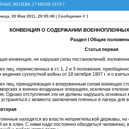
ЫХ. ЖЕНЕВА. 27 ИЮЛЯ 1929 Г
ница, 20 Мая 2011, 20:05:48 | Сообщение #
1
КОНВЕНЦИЯ О СОДЕРЖАНИИ ВОЕННОПЛЕННЫХ. Ж
Раздел I Общие положен
Статья первая
ая конвенция, не нарушая силы постановлений, изложенных
сех лиц, перечисленных в ст. 1, 2 и 3 положения, приобщенн
 ведения сухопутной войны от 18 октября 1907 г. и о взяты
сех лиц, принадлежащих к вооруженным силам воюющих сто
морских и военно-воздушных операциях, исключая отклоне
я. Однако отступления эти не должны нарушать основных
устраняться с момента заключения пленных в лагерь для 
 вторая
ленные находятся во власти неприятельской державы, но о
 их в плен. С ними надо постоянно обходиться человечно, 