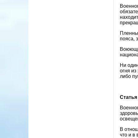
Военноп
обязате
находит
прекращ
Пленные
пояса, 
Воюющие
национ
Ни один
огня из
либо пу
Статья
Военно
здоровь
освеще
В отнош
что и в