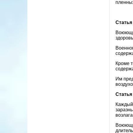
пленны
Статья
Воюющие
здоровь
Военно
содержа
Кроме т
содержа
Им пред
воздухо
Статья
Каждый 
заразны
возлага
Воюющие
длитель