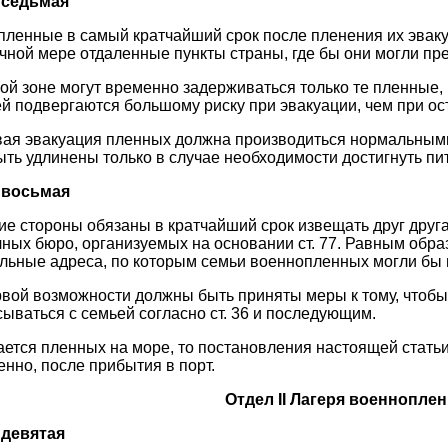
 седьмая
ленные в самый кратчайший срок после пленения их эваку
чной мере отдаленные пункты страны, где бы они могли пр
ой зоне могут временно задерживаться только те пленные,
й подвергаются большому риску при эвакуации, чем при ос
я эвакуация пленных должна производиться нормальными 
ыть удлинены только в случае необходимости достигнуть пи
 восьмая
 стороны обязаны в кратчайший срок извещать друг друга
ных бюро, организуемых на основании ст. 77. Равным обра
льные адреса, по которым семьи военнопленных могли бы 
вой возможности должны быть приняты меры к тому, чтоб
ываться с семьей согласно ст. 36 и последующим.
ается пленных на море, то постановления настоящей стать
нно, после прибытия в порт.
Отдел II Лагеря военнопле
 девятая