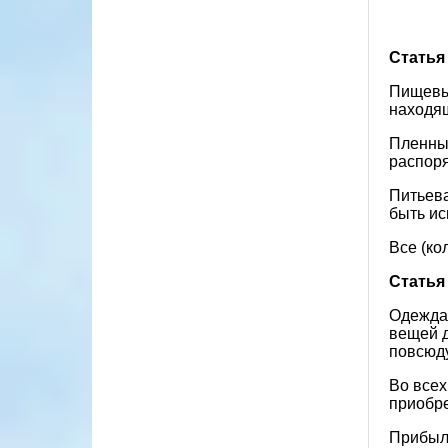
Статья
Пищевые
находя
Пленные
распор
Питьева
быть ис
Все (ко
Статья
Одежда,
вещей д
повсюду
Во всех
приобре
Прибыль