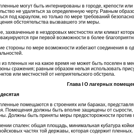
ленные могут быть интернированы в городе, крепости или 
льство не удаляться за определенную черту. Равным образ
ься под караулом, но только по мере требований безопасно
ения обстоятельства вызвавшего эти меры.
, захваченные в нездоровых местностях или климат котор
эвакуируются при первой возможности в более благоприятн
 стороны по мере возможности избегают соединения в од
альностей.
 из пленных ни на какое время не может быть поселен в ме
 зоны сражения; равным образом нельзя использовать прис
нктов или местностей от неприятельского обстрела.
Глава I О лагерных помеще
 десятая
пленные помещаются в строениях или бараках, представл
я. Помещения должны быть вполне защищены от сырости, 
ны. Должны быть приняты меры предосторожности против 
ении спален: общая площадь, минимальная кубатура койки
 войсковых частях той державы, которая содержит пленных.