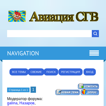
NAVIGATION
ВСЕ ТЕМЫ
СВЕЖИЕ
ПОИСК
РЕГИСТРАЦИЯ
ВХОД
1
Страница
1
из
1
Модератор форума:
galina
,
Назаров
,