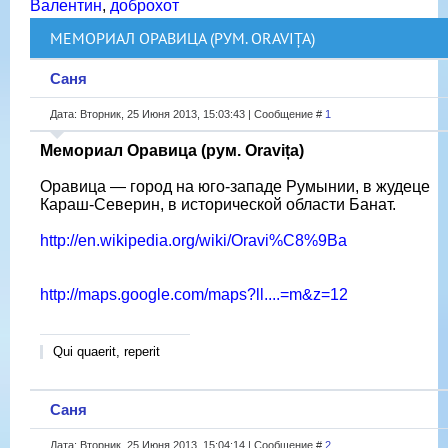
Валентин
,
доброхот
МЕМОРИАЛ ОРАВИЦА (РУМ. ORAVIȚA)
Саня
Дата: Вторник, 25 Июня 2013, 15:03:43 | Сообщение #
1
Мемориал Оравица (рум. Oravița)
Оравица — город на юго-западе Румынии, в жудеце
Караш-Северин, в исторической области Банат.
http://en.wikipedia.org/wiki/Oravi%C8%9Ba
http://maps.google.com/maps?ll....=m&z=12
Qui quaerit, reperit
Саня
Дата: Вторник, 25 Июня 2013, 15:04:14 | Сообщение #
2