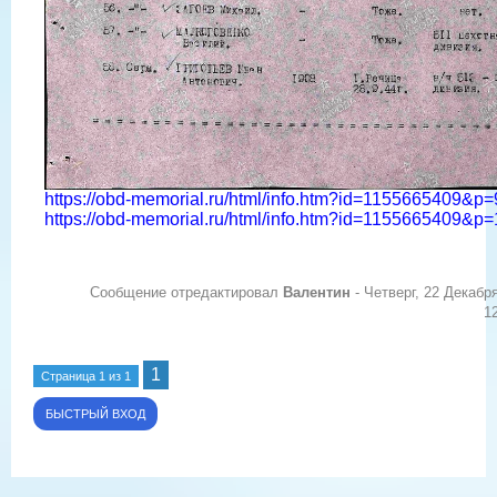
https://obd-memorial.ru/html/info.htm?id=1155665409&p=
https://obd-memorial.ru/html/info.htm?id=1155665409&p=
Сообщение отредактировал
Валентин
-
Четверг, 22 Декабр
1
1
Страница
1
из
1