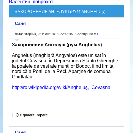
Валентин
,
доброхот
ЗАХОРОНЕНИЕ АНГЕЛУШ (РУМ.ANGHELUȘ)
Саня
Дата: Вторник, 25 Июня 2013, 22:48:45 | Сообщение #
1
Захоронение Ангелуш (рум.Angheluș)
Angheluș (maghiară Angyalos) este un sat în
județul Covasna, în Depresiunea Sfântu Gheorghe,
la poalele de vest ale munților Bodoc, fiind limita
nordică a Porții de la Reci. Aparține de comuna
Ghidfalău.
http://ro.wikipedia.org/wiki/Angheluș,_Covasna
Qui quaerit, reperit
Саня