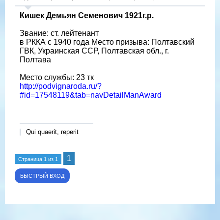
Кишек Демьян Семенович 1921г.р.
Звание: ст. лейтенант
в РККА с 1940 года Место призыва: Полтавский
ГВК, Украинская ССР, Полтавская обл., г.
Полтава
Место службы: 23 тк
http://podvignaroda.ru/?
#id=17548119&tab=navDetailManAward
Qui quaerit, reperit
1
Страница
1
из
1