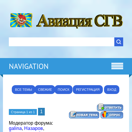
NAVIGATION
ВСЕ ТЕМЫ
СВЕЖИЕ
ПОИСК
РЕГИСТРАЦИЯ
ВХОД
1
Страница
1
из
1
Модератор форума:
galina
,
Назаров
,