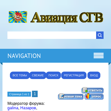
NAVIGATION
ВСЕ ТЕМЫ
СВЕЖИЕ
ПОИСК
РЕГИСТРАЦИЯ
ВХОД
1
Страница
1
из
1
Модератор форума:
galina
,
Назаров
,