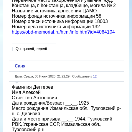
Первичное место захоронения Румыния, жуд.
Констанца, г. Констанца, кладбище, могила № 2
Название источника донесения ЦАМО
Номер фонда источника информации 58
Номер описи источника информации 18003
Номер дела источника информации 132
https://obd-memorial.ru/html/info.htm?id=4064104
Qui quaerit, reperit
Саня
Дата: Среда, 03 Июня 2020, 21:22:29 | Сообщение #
12
Фамилия Дегтерев
Имя Алексей
Отчество Антонович
Дата рождения/Возраст __.__.1925
Место рождения Измаильская обл., Тузловский р-
н, с. Дивизия
Дата и место призыва __.__.1944, Тузловский
РВК, Украинская ССР, Измаильская обл.,
Тузловский р-н