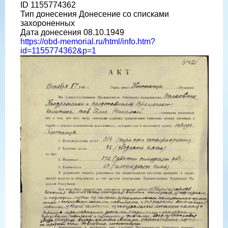
ID 1155774362
Тип донесения Донесение со списками
захороненных
Дата донесения 08.10.1949
https://obd-memorial.ru/html/info.htm?
id=1155774362&p=1