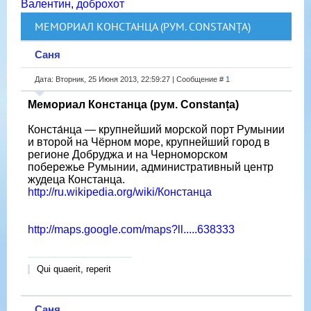
Валентин
,
доброхот
МЕМОРИАЛ КОНСТАНЦА (РУМ. CONSTANȚA)
Саня
Дата: Вторник, 25 Июня 2013, 22:59:27 | Сообщение #
1
Мемориал Констанца (рум. Constanța)
Конста́нца — крупнейший морской порт Румынии
и второй на Чёрном море, крупнейший город в
регионе Добруджа и на Черноморском
побережье Румынии, административный центр
жудеца Констанца.
http://ru.wikipedia.org/wiki/Констанца
http://maps.google.com/maps?ll.....638333
Qui quaerit, reperit
Саня