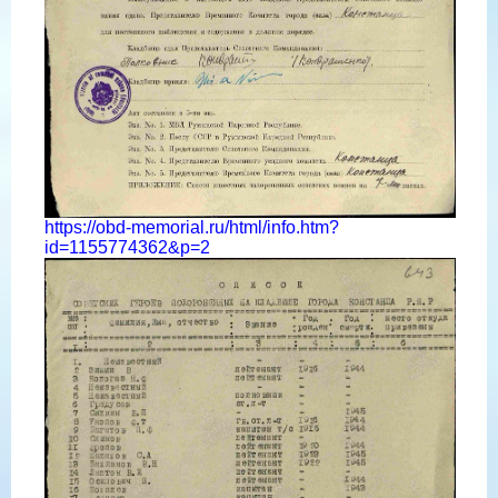
https://obd-memorial.ru/html/info.htm?
id=1155774362&p=2