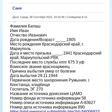
Саня
Дата: Среда, 08 Сентября 2021, 19:10:49 | Сообщение #
15
Фамилия Белаш
Имя Иван
Отчество Иванович
Дата рождения/Возраст __.__.1905
Место рождения Краснодарский край, г.
Мариуполь
Дата и место призыва __.__.1941 Краснодарский
край, Мариупольский РВК
Последнее место службы хппг 675 3 уф
Воинское звание красноармеец
Причина выбытия умер от болезни
Дата выбытия 29.11.1944
Первичное место захоронения Румыния, г.
Констанца, кладбище
Госпиталь ЭГ 270
Название источника донесения ЦАМО
Номер фонда источника информации 58
Номер описи источника информации А-83627
Номер дела источника информации 890
https://obd-memorial.ru/html/info.htm?id=56006923