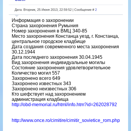
Дата: Вторник, 25 Июня 2013, 22:59:52 | Сообщение #
2
Информация о захоронении
Страна захоронения Румыния
Номер захоронения в ВМЦ З40-85
Место захоронения Констанца уезд, г. Констанца,
центральное городское кладбище
Дата создания современного места захоронения
30.12.1944
Дата последнего захоронения 30.04.1945
Вид захоронения индивидуальные могилы
Состояние захоронения удовлетворительное
Количество могил 557
Захоронено всего 649
Захоронено известных 343
Захоронено неизвестных 306
Кто шефствует над захоронением
администрация кладбища
http://obd-memorial.ru/html/info.htm?id=262028792
http://www.once.ro/cimitire/cimitir_sovietice_rom.php