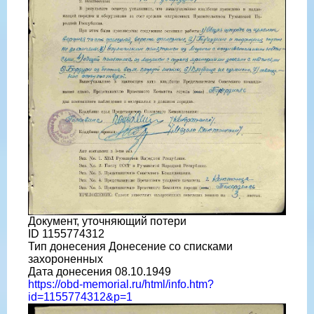
Документ, уточняющий потери
ID 1155774312
Тип донесения Донесение со списками
захороненных
Дата донесения 08.10.1949
https://obd-memorial.ru/html/info.htm?
id=1155774312&p=1