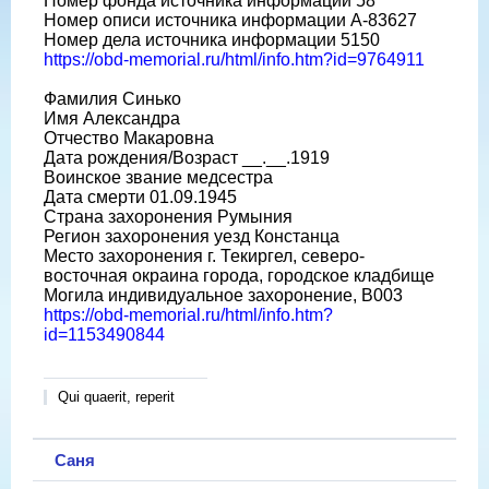
Номер фонда источника информации 58
Номер описи источника информации A-83627
Номер дела источника информации 5150
https://obd-memorial.ru/html/info.htm?id=9764911
Фамилия Синько
Имя Александра
Отчество Макаровна
Дата рождения/Возраст __.__.1919
Воинское звание медсестра
Дата смерти 01.09.1945
Страна захоронения Румыния
Регион захоронения уезд Констанца
Место захоронения г. Текиргел, северо-
восточная окраина города, городское кладбище
Могила индивидуальное захоронение, В003
https://obd-memorial.ru/html/info.htm?
id=1153490844
Qui quaerit, reperit
Саня