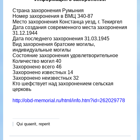
Страна захоронения Румыния
Номер захоронения в ВМЦ З40-87
Место захоронения Констанца уезд, г. Текиргел
Дата создания современного места захоронения
31.12.1944
Дата последнего захоронения 31.03.1945
Вид захоронения братские могилы,
индивидуальные могилы
Состояние захоронения удовлетворительное
Количество могил 40
Захоронено всего 46
Захоронено известных 14
Захоронено неизвестных 32
Кто шефствует над захоронением сельская
церковь
http://obd-memorial.ru/html/info.htm?id=262029778
Qui quaerit, reperit