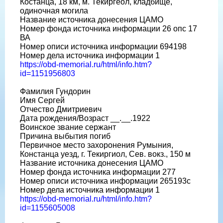
Костанца, 18 км, м. Текиргеол, кладбище,
одиночная могила
Название источника донесения ЦАМО
Номер фонда источника информации 26 опс 17
ВА
Номер описи источника информации 694198
Номер дела источника информации 1
https://obd-memorial.ru/html/info.htm?
id=1151956803
Фамилия Гундорин
Имя Сергей
Отчество Дмитриевич
Дата рождения/Возраст __.__.1922
Воинское звание сержант
Причина выбытия погиб
Первичное место захоронения Румыния,
Констанца уезд, г. Текиргиол, Сев. вокз., 150 м
Название источника донесения ЦАМО
Номер фонда источника информации 277
Номер описи источника информации 265193с
Номер дела источника информации 1
https://obd-memorial.ru/html/info.htm?
id=1155605008