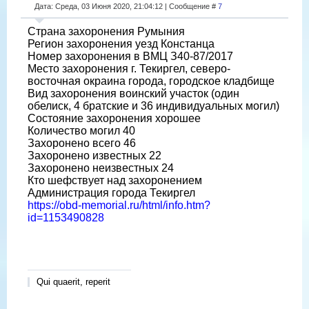
Дата: Среда, 03 Июня 2020, 21:04:12 | Сообщение #
7
Страна захоронения Румыния
Регион захоронения уезд Констанца
Номер захоронения в ВМЦ З40-87/2017
Место захоронения г. Текиргел, северо-
восточная окраина города, городское кладбище
Вид захоронения воинский участок (один
обелиск, 4 братские и 36 индивидуальных могил)
Состояние захоронения хорошее
Количество могил 40
Захоронено всего 46
Захоронено известных 22
Захоронено неизвестных 24
Кто шефствует над захоронением
Администрация города Текиргел
https://obd-memorial.ru/html/info.htm?
id=1153490828
Qui quaerit, reperit