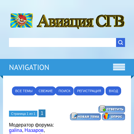
NAVIGATION
ВСЕ ТЕМЫ
СВЕЖИЕ
ПОИСК
РЕГИСТРАЦИЯ
ВХОД
1
Страница
1
из
1
Модератор форума:
galina
,
Назаров
,