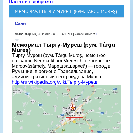
Валентин
,
доброхот
МЕМОРИАЛ ТЫРГУ-МУРЕШ (РУМ. TÂRGU MUREŞ)
Саня
Дата: Вторник, 25 Июня 2013, 16:11:11 | Сообщение #
1
Мемориал Тыргу-Муреш (рум. Târgu
Mureş)
Ты́ргу-Му́реш (рум. Târgu Mureş, немецкое
название Neumarkt am Mieresch, венгерское —
Marosvásárhely, Марошвашархей) — город в
Румынии, в регионе Трансильвания,
административный центр жудеца Муреш.
http://ru.wikipedia.org/wiki/Тыргу-Муреш