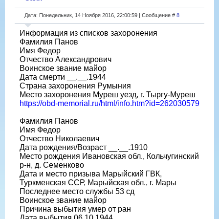
Дата: Понедельник, 14 Ноября 2016, 22:00:59 | Сообщение #
8
Информация из списков захоронения
Фамилия Панов
Имя Федор
Отчество Александрович
Воинское звание майор
Дата смерти __.__.1944
Страна захоронения Румыния
Место захоронения Муреш уезд, г. Тыргу-Муреш
https://obd-memorial.ru/html/info.htm?id=262030579
Фамилия Панов
Имя Федор
Отчество Николаевич
Дата рождения/Возраст __.__.1910
Место рождения Ивановская обл., Кольчугинский
р-н, д. Семенково
Дата и место призыва Марыйский ГВК,
Туркменская ССР, Марыйская обл., г. Мары
Последнее место службы 53 сд
Воинское звание майор
Причина выбытия умер от ран
Дата выбытия 06.10.1944