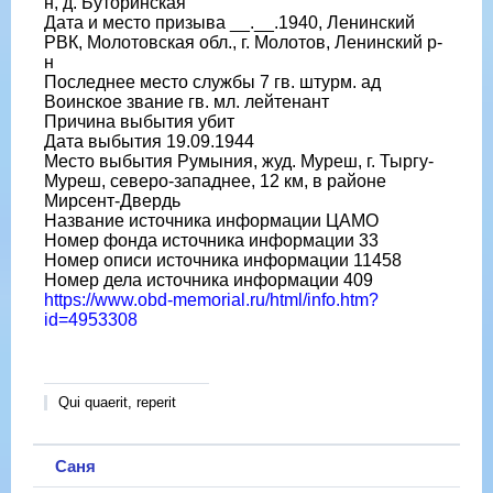
н, д. Буторинская
Дата и место призыва __.__.1940, Ленинский
РВК, Молотовская обл., г. Молотов, Ленинский р-
н
Последнее место службы 7 гв. штурм. ад
Воинское звание гв. мл. лейтенант
Причина выбытия убит
Дата выбытия 19.09.1944
Место выбытия Румыния, жуд. Муреш, г. Тыргу-
Муреш, северо-западнее, 12 км, в районе
Мирсент-Двердь
Название источника информации ЦАМО
Номер фонда источника информации 33
Номер описи источника информации 11458
Номер дела источника информации 409
https://www.obd-memorial.ru/html/info.htm?
id=4953308
Qui quaerit, reperit
Саня