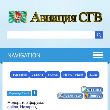
NAVIGATION
ВСЕ ТЕМЫ
СВЕЖИЕ
ПОИСК
РЕГИСТРАЦИЯ
ВХОД
1
Страница
1
из
1
Модератор форума:
galina
,
Назаров
,