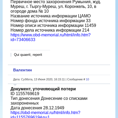
Первичное место захоронения Румыния, жуд.
Муреш, г. Тыргу-Муреш, ул. Коронкель, 10, в
огороде дома № 10
Название источника информации ЦАМО
Номер фонда источника информации 33
Номер описи источника информации 11459
Номер дела источника информации 214
https://www.obd-memorial.ru/html/info.htm?
id=73406633
Qui quaerit, reperit
Валентин
Дата: Суббота, 13 Июня 2020, 16:15:11 | Сообщение #
10
Документ, уточняющий потери
ID 1155769619
Тип донесения Донесение со списками
захороненных
Дата донесения 28.12.1949
https://obd-memorial.ru/html/info.htm?
id=1155769619&p=1