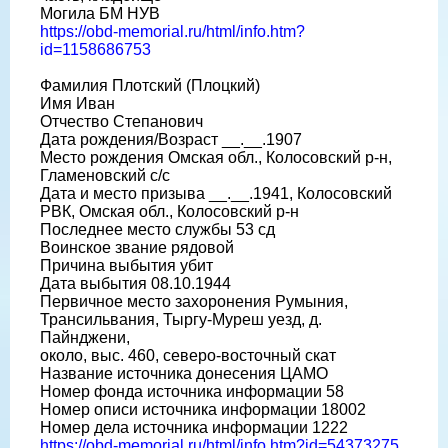
Могила БМ НУВ
https://obd-memorial.ru/html/info.htm?
id=1158686753
Фамилия Плотский (Плоцкий)
Имя Иван
Отчество Степанович
Дата рождения/Возраст __.__.1907
Место рождения Омская обл., Колосовский р-н,
Гламеновский с/с
Дата и место призыва __.__.1941, Колосовский
РВК, Омская обл., Колосовский р-н
Последнее место службы 53 сд
Воинское звание рядовой
Причина выбытия убит
Дата выбытия 08.10.1944
Первичное место захоронения Румыния,
Трансильвания, Тыргу-Муреш уезд, д.
Пайнджени,
около, выс. 460, северо-восточный скат
Название источника донесения ЦАМО
Номер фонда источника информации 58
Номер описи источника информации 18002
Номер дела источника информации 1222
https://obd-memorial.ru/html/info.htm?id=54373275