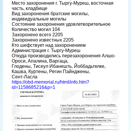
Место захоронения г. Тыргу-Муреш, восточная
часть, кладбище
Вид захоронения братские могилы,
индивидуальные могилы
Состояние захоронения удовлетворительное
Количество могил 104
Захоронено всего 2205
Захоронено известных 2205
Кто шефствует над захоронением
Администрация г. Тыргу-Муреш
Откуда производились перезахоронения Алшо-
Ороси, Апалина, Варгаца,
Глодены, Тисеул Ибанешть, Йоббадьтелке,
Кашва, Куртены, Регин Пайнджены,
Сент-Ласла
https://obd-memorial.ru/html/info.htm?
id=1158685216&p=1