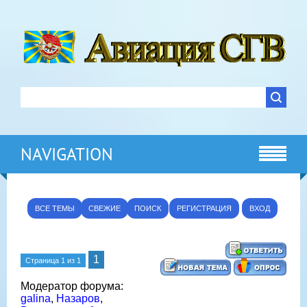
NAVIGATION
ВСЕ ТЕМЫ
СВЕЖИЕ
ПОИСК
РЕГИСТРАЦИЯ
ВХОД
1
Страница
1
из
1
Модератор форума:
galina
,
Назаров
,