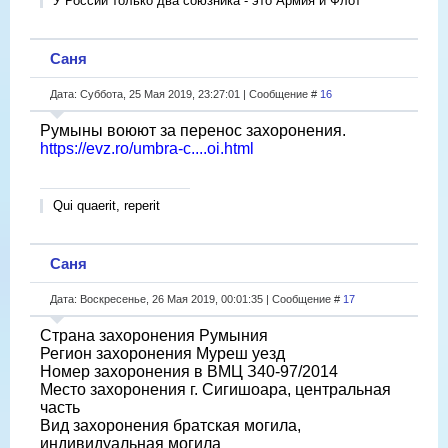
У России только два союзника - это Армия и Флот
Саня
Дата: Суббота, 25 Мая 2019, 23:27:01 | Сообщение #
16
Румыны воюют за перенос захоронения.
https://evz.ro/umbra-c....oi.html
Qui quaerit, reperit
Саня
Дата: Воскресенье, 26 Мая 2019, 00:01:35 | Сообщение #
17
Страна захоронения Румыния
Регион захоронения Муреш уезд
Номер захоронения в ВМЦ З40-97/2014
Место захоронения г. Сигишоара, центральная
часть
Вид захоронения братская могила,
индивидуальная могила