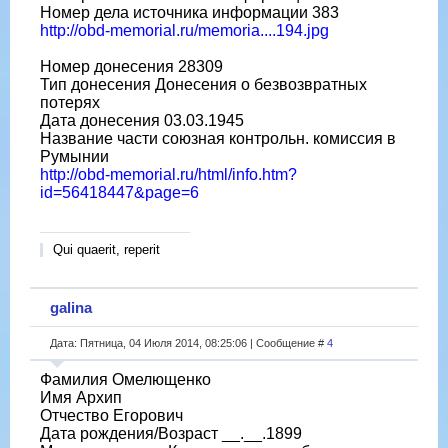
Номер дела источника информации 383
http://obd-memorial.ru/memoria....194.jpg
Номер донесения 28309
Тип донесения Донесения о безвозвратных
потерях
Дата донесения 03.03.1945
Название части союзная контрольн. комиссия в
Румынии
http://obd-memorial.ru/html/info.htm?
id=56418447&page=6
Qui quaerit, reperit
galina
Дата: Пятница, 04 Июля 2014, 08:25:06 | Сообщение #
4
Фамилия Омелющенко
Имя Архип
Отчество Егорович
Дата рождения/Возраст __.__.1899