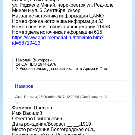
ул. Реджеле Минай, перекресток ул. Реджеле
Минай и ул. 6 Сентября, сквер
Название источника информации ЦАМО
Номер фонда источника информации 33
Номер описи источника информации 11458
Номер дела источника информации 615
https://www.obd-memorial.ru/html/info.htm?
id=56719423
Николай Викторович
14 ОА ПВО 1974-1976
У России только два союзника - это Армия и Флот
Назаров
Дата: Пятница, 13 Октября 2017, 12:29:06 | Сообщение #
13
Фамилия Цветков
Имя Василий
Отчество Григорьевич
Дата рождения/Возраст __.__.1919
Место рождения Волгоградская обл.,
Петрищенский р-н, Ягановский с/с