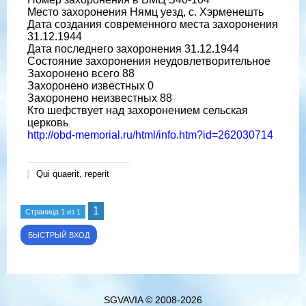
Место захоронения Нямц уезд, с. Хэрменешть
Дата создания современного места захоронения
31.12.1944
Дата последнего захоронения 31.12.1944
Состояние захоронения неудовлетворительное
Захоронено всего 88
Захоронено известных 0
Захоронено неизвестных 88
Кто шефствует над захоронением сельская
церковь
http://obd-memorial.ru/html/info.htm?id=262030714
Qui quaerit, reperit
1
Страница
1
из
1
SGVAVIA © 2008-2026