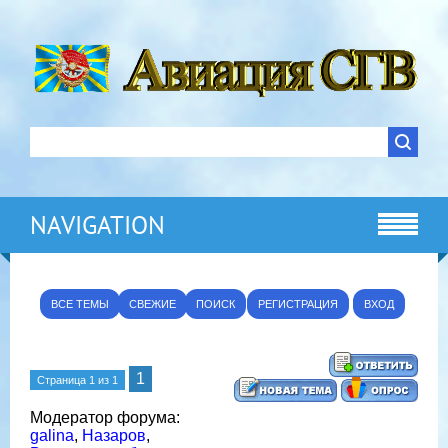
NAVIGATION
ВСЕ ТЕМЫ
СВЕЖИЕ
ПОИСК
РЕГИСТРАЦИЯ
ВХОД
1
Страница
1
из
1
Модератор форума:
galina
,
Назаров
,