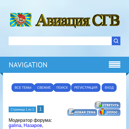
NAVIGATION
ВСЕ ТЕМЫ
СВЕЖИЕ
ПОИСК
РЕГИСТРАЦИЯ
ВХОД
1
Страница
1
из
1
Модератор форума:
galina
,
Назаров
,