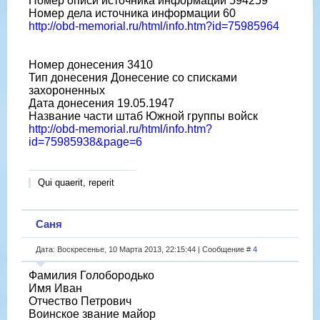
Номер описи источника информации 594259
Номер дела источника информации 60
http://obd-memorial.ru/html/info.htm?id=75985964
Номер донесения 3410
Тип донесения Донесение со списками
захороненных
Дата донесения 19.05.1947
Название части штаб Южной группы войск
http://obd-memorial.ru/html/info.htm?
id=75985938&page=6
Qui quaerit, reperit
Саня
Дата: Воскресенье, 10 Марта 2013, 22:15:44 | Сообщение #
4
Фамилия Голобородько
Имя Иван
Отчество Петрович
Воинское звание майор