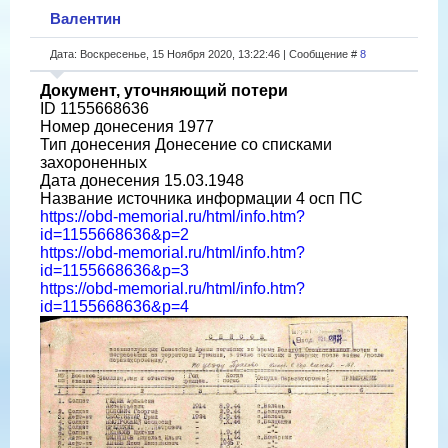
Валентин
Дата: Воскресенье, 15 Ноября 2020, 13:22:46 | Сообщение #
8
Документ, уточняющий потери
ID 1155668636
Номер донесения 1977
Тип донесения Донесение со списками
захороненных
Дата донесения 15.03.1948
Название источника информации 4 осп ПС
https://obd-memorial.ru/html/info.htm?
id=1155668636&p=2
https://obd-memorial.ru/html/info.htm?
id=1155668636&p=3
https://obd-memorial.ru/html/info.htm?
id=1155668636&p=4