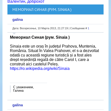
Валентин
,
доброхот
МЕМОРИАЛ СИНАЯ (РУМ. SINAIA )
galina
Дата: Воскресенье, 10 Марта 2013, 21:27:19 | Сообщение #
1
Мемориал Синая (рум. Sinaia )
Sinaia este un oraș în județul Prahova, Muntenia,
România. Situat în Valea Prahovei, el s-a dezvoltat
odată cu această regiune turistică și a fost ales
drept reședință regală de către Carol I, care a
construit aici castelul Peleș.
https://ro.wikipedia.org/wiki/Sinaia
С уважением,
Галина
galina