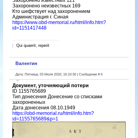
Захоронено известных 121
Захоронено неизвестных 169
Кто шефствует над захоронением
Администрация г. Синая
https://www.obd-memorial.ru/html/info.htm?
id=1151417448
Qui quaerit, reperit
Валентин
Дата: Пятница, 03 Июля 2020, 16:10:30 | Сообщение #
6
Документ, уточняющий потери
ID 1155765689
Тип донесения Донесение со списками
захороненных
Дата донесения 08.10.1949
https://obd-memorial.ru/html/info.htm?
id=1155765689&p=1