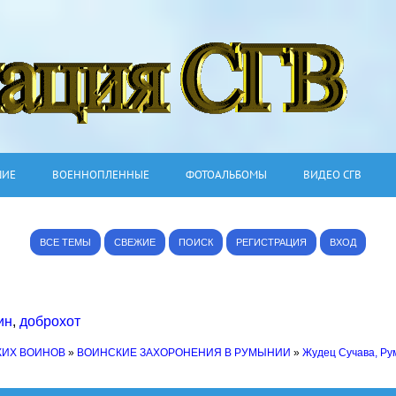
ШИЕ
ВОЕННОПЛЕННЫЕ
ФОТОАЛЬБОМЫ
ВИДЕО СГВ
ВСЕ ТЕМЫ
СВЕЖИЕ
ПОИСК
РЕГИСТРАЦИЯ
ВХОД
ин
,
доброхот
КИХ ВОИНОВ
»
ВОИНСКИЕ ЗАХОРОНЕНИЯ В РУМЫНИИ
»
Жудец Сучава, Р