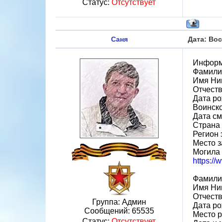
Статус:
Отсутствует
Саня
Дата: Вос
Информ
Фамили
Имя Ни
Отчест
Дата ро
Воинск
Дата см
Страна
Регион 
Место з
Могила
https:/
Фамили
Имя Ни
Отчест
Группа: Админ
Дата ро
Сообщений:
65535
Место р
Статус:
Отсутствует