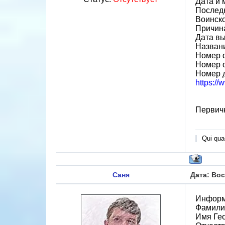
Дата и 
Последн
Воинск
Причин
Дата вы
Назван
Номер 
Номер 
Номер 
https:/
Первич
Qui quae
Саня
Дата: Вос
Информ
Фамили
Имя Ге