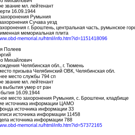
во Михайлович
е звание мл. лейтенант
ерти 16.09.1944
 захоронения Румыния
захоронения Сучава уезд
ахоронения г. Броштень, центральная часть, румынское гор
 именная мемориальная плита
/www.obd-memorial.ru/html/info.htm?id=1151418096
я Полеев
оргий
во Михайлович
ождения Челябинская обл., г. Тюмень
место призыва Челябинский ОВК, Челябинская обл.
ее место службы 794 сп
е звание мл. лейтенант
а выбытия умер от ран
бытия 16.09.1944
ое место захоронения Румыния, с. Броштени, кладбище
ие источника информации ЦАМО
фонда источника информации 33
описи источника информации 11458
дела источника информации 788
/www.obd-memorial.ru/html/info.htm?id=57372165