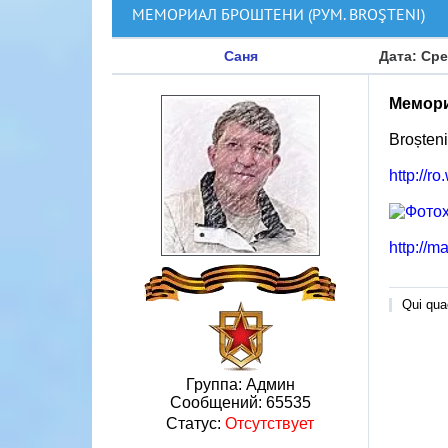
МЕМОРИАЛ БРОШТЕНИ (РУМ. BROŞTENI)
Саня
Дата: Сре
Мемори
Broșteni
http://r
http://m
Qui quae
Группа: Админ
Сообщений:
65535
Статус:
Отсутствует