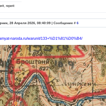
rit, reperit
рник, 28 Апреля 2026, 08:40:09 | Сообщение #
6
/pamyat-naroda.ru/warunit/133+%D1%81%D0%B4/