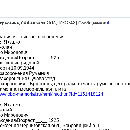
кресенье, 04 Февраля 2018, 10:22:42 | Сообщение #
4
ация из списков захоронения
я Якушко
колай
во Миронович
ждения/Возраст __.__.1925
ое звание рядовой
ерти 10.09.1944
 захоронения Румыния
захоронения Сучава уезд
ахоронения г. Броштень, центральная часть, румынское гор
 именная мемориальная плита
/www.obd-memorial.ru/html/info.htm?id=1151418124
я Якушко
колай
во Миронович
ждения/Возраст __.__.1925
ождения Черниговская обл., Бобровицкий р-н