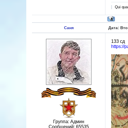
Qui quae
Саня
Дата: Вто
133 сд
https:/
Группа: Админ
Сообщений:
65535