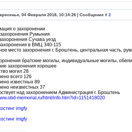
кресенье, 04 Февраля 2018, 10:14:26 | Сообщение #
2
ация о захоронении
 захоронения Румыния
захоронения Сучава уезд
захоронения в ВМЦ З40-115
ое место захоронения г. Броштень, центральная часть, ру
оронения братские могилы, индивидуальные могилы, обели
ние захоронения хорошее
тво могил 28
ено всего 126
нено известных 89
нено неизвестных 37
ствует над захоронением Администрация г. Броштень
/www.obd-memorial.ru/html/info.htm?id=1151418020