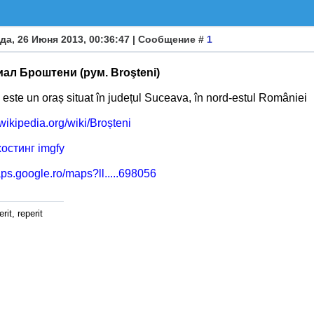
да, 26 Июня 2013, 00:36:47 | Сообщение #
1
ал Броштени (рум. Broşteni)
 este un oraș situat în județul Suceava, în nord-estul României
o.wikipedia.org/wiki/Broșteni
aps.google.ro/maps?ll.....698056
rit, reperit