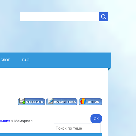
БЛОГ
FAQ
умыния
»
Мемориал