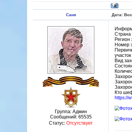
Саня
Дата: Вос
Информ
Страна
Регион 
Номер 
Первичн
участок
Вид зах
Состоя
Количес
Захорон
Захоро
Захоро
Кто шеф
https:/
Группа: Админ
Сообщений:
65535
Статус:
Отсутствует