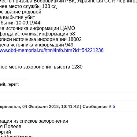
место призыва Бобровицкий РВК, Украинская ССР, Чернигов
ее место службы 133 сд
ое звание рядовой
а выбытия убит
бытия 10.09.1944
ие источника информации ЦАМО
фонда источника информации 58
описи источника информации 18002
дела источника информации 949
/www.obd-memorial.ru/html/info.htm?id=54221236
ное место захоронения высота 1280
rit, reperit
кресенье, 04 Февраля 2018, 10:41:42 | Сообщение #
5
ация из списков захоронения
я Полеев
оргий