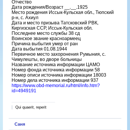
Отчество
Дата рождения/Возраст __.__.1925
Место рождения Иссык-Кульская обл., Тюпский
р-н, с. Ахиул
Дата и место призыва Татсковский РВК,
Киргизская ССР, Иссык-Кульская обл.
Последнее место службы 38 сд
Воинское звание красноармеец
Причина выбытия умер от ран
Дата выбытия 01.08.1944
Первичное место захоронения Румыния, с.
Чимулешты, во дворе больницы
Название источника информации ЦАМО
Номер фонда источника информации 58
Номер описи источника информации 18003
Номер дела источника информации 937
https://www.obd-memorial.ru/html/info.htm?
id=4949191
Qui quaerit, reperit
Саня