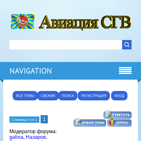
NAVIGATION
ВСЕ ТЕМЫ
СВЕЖИЕ
ПОИСК
РЕГИСТРАЦИЯ
ВХОД
1
Страница
1
из
1
Модератор форума:
galina
,
Назаров
,