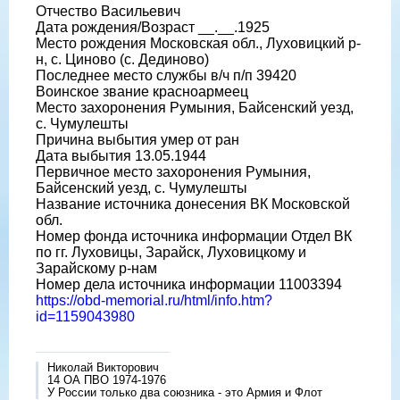
Отчество Васильевич
Дата рождения/Возраст __.__.1925
Место рождения Московская обл., Луховицкий р-
н, с. Циново (с. Дединово)
Последнее место службы в/ч п/п 39420
Воинское звание красноармеец
Место захоронения Румыния, Байсенский уезд,
с. Чумулешты
Причина выбытия умер от ран
Дата выбытия 13.05.1944
Первичное место захоронения Румыния,
Байсенский уезд, с. Чумулешты
Название источника донесения ВК Московской
обл.
Номер фонда источника информации Отдел ВК
по гг. Луховицы, Зарайск, Луховицкому и
Зарайскому р-нам
Номер дела источника информации 11003394
https://obd-memorial.ru/html/info.htm?
id=1159043980
Николай Викторович
14 ОА ПВО 1974-1976
У России только два союзника - это Армия и Флот