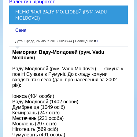
Валентин
,
доброхот
МЕМОРИАЛ ВАДУ-МОЛДОВЕЙ (РУМ. VADU
MOLDOVEI)
Саня
Дата: Среда, 26 Июня 2013, 00:38:44 | Сообщение #
1
Мемориал Ваду-Молдовей (рум. Vadu
Moldovei)
Ваду-Молдовей (рум. Vadu Moldovei) — комуна у
повіті Сучава в Румунії. До складу комуни
входять такі села (дані про населення за 2002
рік):
Іоняса (404 особи)
Ваду-Молдовей (1402 особи)
Думбревіца (1049 осіб)
Кемирзань (247 осіб)
Местечень (221 особа)
Мовілень (297 осіб)
Ніготешть (569 осіб)
Чумулешть (491 особа)