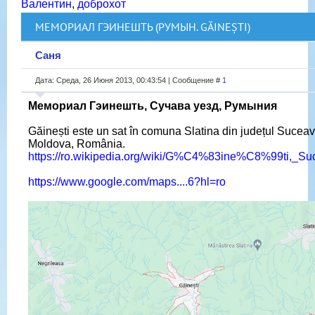
Валентин
,
доброхот
МЕМОРИАЛ ГЭИНЕШТЬ (РУМЫН. GĂINEȘTI)
Саня
Дата: Среда, 26 Июня 2013, 00:43:54 | Сообщение #
1
Мемориал Гэинешть, Сучава уезд, Румыния
Găinești este un sat în comuna Slatina din județul Suceav
Moldova, România.
https://ro.wikipedia.org/wiki/G%C4%83ine%C8%99ti,_Su
https://www.google.com/maps....6?hl=ro