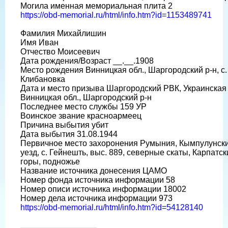
Могила именная мемориальная плита 2
https://obd-memorial.ru/html/info.htm?id=1153489741
Фамилия Михайлишин
Имя Иван
Отчество Моисеевич
Дата рождения/Возраст __.__.1908
Место рождения Винницкая обл., Шаргородский р-н, с.
Клибановка
Дата и место призыва Шаргородский РВК, Украинская
Винницкая обл., Шаргородский р-н
Последнее место службы 159 УР
Воинское звание красноармеец
Причина выбытия убит
Дата выбытия 31.08.1944
Первичное место захоронения Румыния, Кымпулунск
уезд, с. Гейнешть, выс. 889, северные скаты, Карпатск
горы, подножье
Название источника донесения ЦАМО
Номер фонда источника информации 58
Номер описи источника информации 18002
Номер дела источника информации 973
https://obd-memorial.ru/html/info.htm?id=54128140