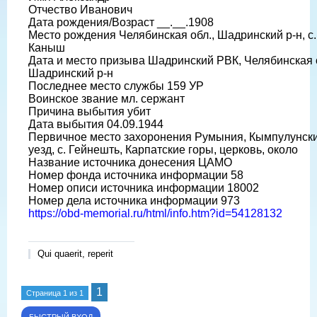
Отчество Иванович
Дата рождения/Возраст __.__.1908
Место рождения Челябинская обл., Шадринский р-н, с.
Каныш
Дата и место призыва Шадринский РВК, Челябинская о
Шадринский р-н
Последнее место службы 159 УР
Воинское звание мл. сержант
Причина выбытия убит
Дата выбытия 04.09.1944
Первичное место захоронения Румыния, Кымпулунск
уезд, с. Гейнешть, Карпатские горы, церковь, около
Название источника донесения ЦАМО
Номер фонда источника информации 58
Номер описи источника информации 18002
Номер дела источника информации 973
https://obd-memorial.ru/html/info.htm?id=54128132
Qui quaerit, reperit
1
Страница
1
из
1