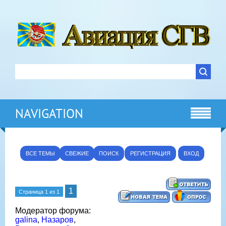
NAVIGATION
ВСЕ ТЕМЫ
СВЕЖИЕ
ПОИСК
РЕГИСТРАЦИЯ
ВХОД
1
Страница
1
из
1
Модератор форума:
galina
,
Назаров
,