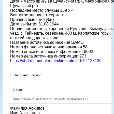
Дата и место призыва Щучанский РВК, Челябинская об
Щучанский р-н
Последнее место службы 159 УР
Воинское звание ст. сержант
Причина выбытия убит
Дата выбытия 31.08.1944
Первичное место захоронения Румыния, Кымпулунск
уезд, с. Гейнешть, севернее, 400 м, Карпатские горы,
шоссейная дорога, около
Название источника донесения ЦАМО
Номер фонда источника информации 58
Номер описи источника информации 18002
Номер дела источника информации 973
https://obd-memorial.ru/html/info.htm?id=54128136
Qui quaerit, reperit
Саня
Дата: Вторник, 28 Апреля 2026, 08:26:49 | Сообщение #
10
Фамилия Архипов
Имя Александр