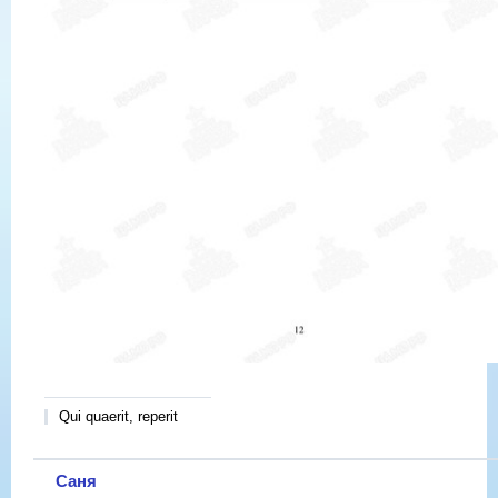
Qui quaerit, reperit
Саня