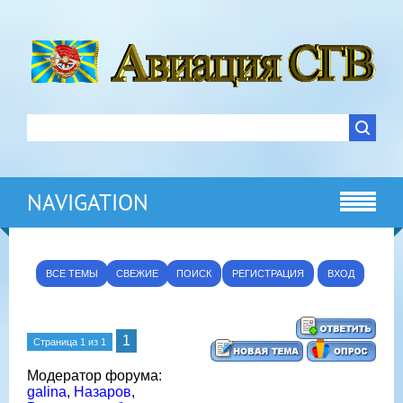
NAVIGATION
ВСЕ ТЕМЫ
СВЕЖИЕ
ПОИСК
РЕГИСТРАЦИЯ
ВХОД
1
Страница
1
из
1
Модератор форума:
galina
,
Назаров
,