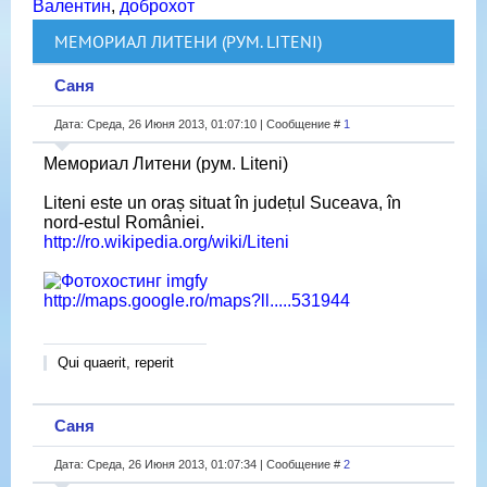
Валентин
,
доброхот
МЕМОРИАЛ ЛИТЕНИ (РУМ. LITENI)
Саня
Дата: Среда, 26 Июня 2013, 01:07:10 | Сообщение #
1
Мемориал Литени (рум. Liteni)
Liteni este un oraș situat în județul Suceava, în
nord-estul României.
http://ro.wikipedia.org/wiki/Liteni
http://maps.google.ro/maps?ll.....531944
Qui quaerit, reperit
Саня
Дата: Среда, 26 Июня 2013, 01:07:34 | Сообщение #
2