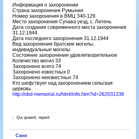
Информация о захоронении
Страна захоронения Румыния
Номер захоронения в ВМЦ З40-129
Место захоронения Сучава уезд, с. Литень
Дата создания современного места захоронения
31.12.1944
Дата последнего захоронения 31.12.1944
Вид захоронения братские могилы,
индивидуальные могилы
Состояние захоронения удовлетворительное
Количество могил 33
Захоронено всего 74
Захоронено известных 0
Захоронено неизвестных 74
Кто шефствует над захоронением сельская
церковь
http://obd-memorial.ru/html/info.htm?id=262031336
Qui quaerit, reperit
Саня