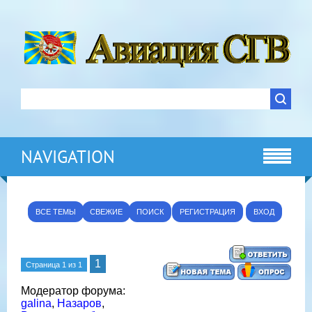
NAVIGATION
ВСЕ ТЕМЫ
СВЕЖИЕ
ПОИСК
РЕГИСТРАЦИЯ
ВХОД
1
Страница
1
из
1
Модератор форума:
galina
,
Назаров
,