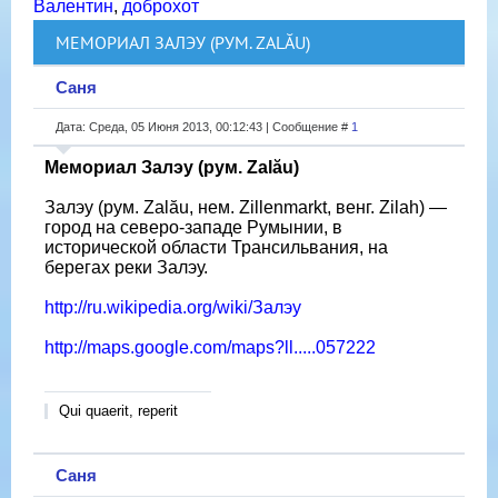
Валентин
,
доброхот
МЕМОРИАЛ ЗАЛЭУ (РУМ. ZALĂU)
Саня
Дата: Среда, 05 Июня 2013, 00:12:43 | Сообщение #
1
Мемориал Залэу (рум. Zalău)
Залэу (рум. Zalău, нем. Zillenmarkt, венг. Zilah) —
город на северо-западе Румынии, в
исторической области Трансильвания, на
берегах реки Залэу.
http://ru.wikipedia.org/wiki/Залэу
http://maps.google.com/maps?ll.....057222
Qui quaerit, reperit
Саня