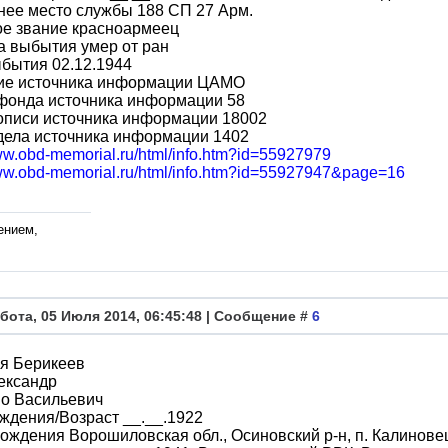
нее место службы 188 СП 27 Арм.
ое звание красноармеец
а выбытия умер от ран
бытия 02.12.1944
ие источника информации ЦАМО
фонда источника информации 58
описи источника информации 18002
дела источника информации 1402
www.obd-memorial.ru/html/info.htm?id=55927979
www.obd-memorial.ru/html/info.htm?id=55927947&page=16
ением,
бота, 05 Июля 2014, 06:45:48 | Сообщение #
6
я Берикеев
ександр
во Васильевич
ждения/Возраст __.__.1922
ождения Ворошиловская обл., Осиновский р-н, п. Калинове