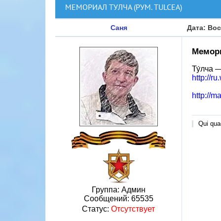
МЕМОРИАЛ ТУЛЧА (РУМ. TULCEA)
Саня
Дата: Вос
Мемори
Ту́лча 
http://r
http://
Qui quae
Группа: Админ
Сообщений:
65535
Статус:
Отсутствует