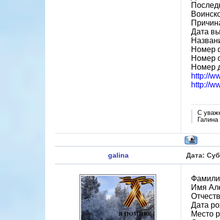
Послед
Воинск
Причин
Дата вы
Назван
Номер 
Номер 
Номер 
http://
http://
С уваж
Галина
galina
Дата: Суб
Фамили
Имя Ал
Отчест
Дата ро
Место р