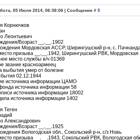
бота, 05 Июля 2014, 06:38:06 | Сообщение #
5
я Корнючков
ан
во Леонтьевич
ждения/Возраст __.__.1902
ождения Мордовская АССР, Ширингушский р-н, с. Пачнанд
место призыва __.__.1942, Ширингушский РВК, Мордовская
ее место службы в/ч 01369
ое звание красноармеец
а выбытия умер от болезни
бытия 02.12.1944
ие источника информации ЦАМО
фонда источника информации 58
описи источника информации 18002
дела источника информации 1402
я Теген
надий
во Александрович
ждения/Возраст __.__.1925
ождения Вологодская обл., Сокольский р-н, с/з Новь
место призыва __.__.1943, Сокольский РВК, Вологодская обл