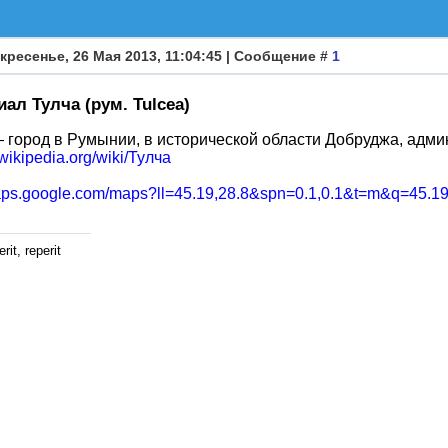
кресенье, 26 Мая 2013, 11:04:45 | Сообщение #
1
ал Тулча (рум. Tulcea)
— город в Румынии, в исторической области Добруджа, адм
u.wikipedia.org/wiki/Тулча
maps.google.com/maps?ll=45.19,28.8&spn=0.1,0.1&t=m&q=45.19
rit, reperit