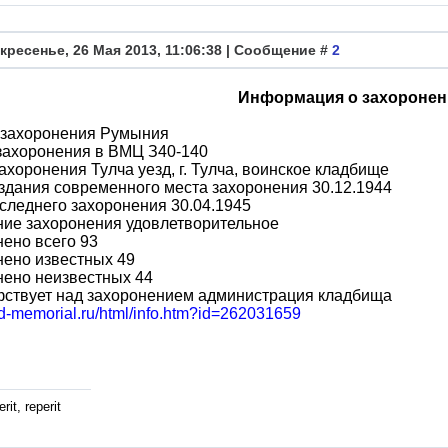
кресенье, 26 Мая 2013, 11:06:38 | Сообщение #
2
Информация о захоронен
 захоронения Румыния
захоронения в ВМЦ З40-140
ахоронения Тулча уезд, г. Тулча, воинское кладбище
здания современного места захоронения 30.12.1944
следнего захоронения 30.04.1945
ние захоронения удовлетворительное
ено всего 93
нено известных 49
нено неизвестных 44
фствует над захоронением администрация кладбища
bd-memorial.ru/html/info.htm?id=262031659
rit, reperit