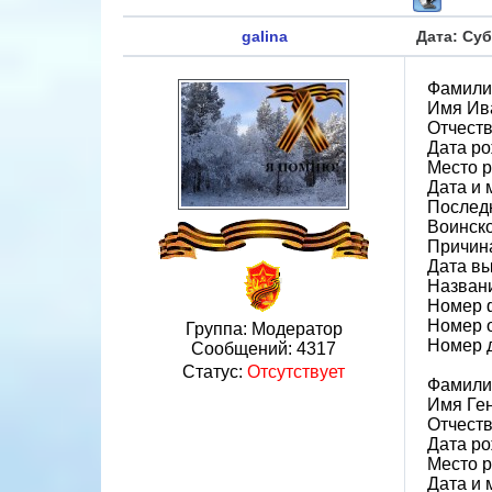
galina
Дата: Суб
Фамили
Имя Ив
Отчест
Дата ро
Место р
Дата и 
Последн
Воинск
Причин
Дата вы
Назван
Номер 
Номер 
Группа: Модератор
Номер 
Сообщений:
4317
Статус:
Отсутствует
Фамили
Имя Ге
Отчест
Дата ро
Место р
Дата и 