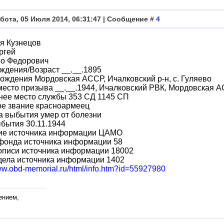
бота, 05 Июля 2014, 06:31:47 | Сообщение #
4
я Кузнецов
ргей
во Федорович
ждения/Возраст __.__.1895
ождения Мордовская АССР, Ичалковский р-н, с. Гуляево
место призыва __.__.1944, Ичалковский РВК, Мордовская А
нее место службы 353 СД 1145 СП
ое звание красноармеец
а выбытия умер от болезни
бытия 30.11.1944
ие источника информации ЦАМО
фонда источника информации 58
описи источника информации 18002
дела источника информации 1402
www.obd-memorial.ru/html/info.htm?id=55927980
ением,