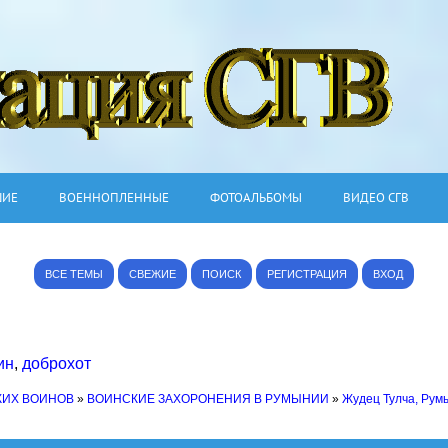
ШИЕ
ВОЕННОПЛЕННЫЕ
ФОТОАЛЬБОМЫ
ВИДЕО СГВ
ВСЕ ТЕМЫ
СВЕЖИЕ
ПОИСК
РЕГИСТРАЦИЯ
ВХОД
ин
,
доброхот
КИХ ВОИНОВ
»
ВОИНСКИЕ ЗАХОРОНЕНИЯ В РУМЫНИИ
»
Жудец Тулча, Рум