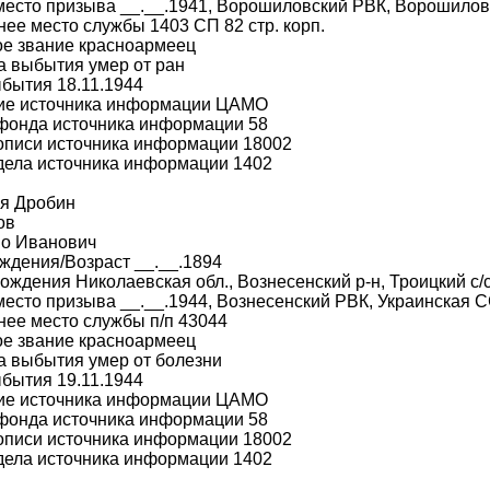
место призыва __.__.1941, Ворошиловский РВК, Ворошилов
ее место службы 1403 СП 82 стр. корп.
ое звание красноармеец
а выбытия умер от ран
бытия 18.11.1944
ие источника информации ЦАМО
фонда источника информации 58
описи источника информации 18002
дела источника информации 1402
я Дробин
ов
во Иванович
ждения/Возраст __.__.1894
ождения Николаевская обл., Вознесенский р-н, Троицкий с/с
место призыва __.__.1944, Вознесенский РВК, Украинская С
ее место службы п/п 43044
ое звание красноармеец
а выбытия умер от болезни
бытия 19.11.1944
ие источника информации ЦАМО
фонда источника информации 58
описи источника информации 18002
дела источника информации 1402