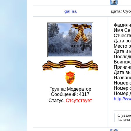
galina
Дата: Суб
Фамили
Имя Се
Отчест
Дата ро
Место р
Дата и 
Послед
Воинск
Причин
Дата вы
Назван
Номер 
Номер 
Группа: Модератор
Номер 
Сообщений:
4317
http://
Статус:
Отсутствует
С уваж
Галина