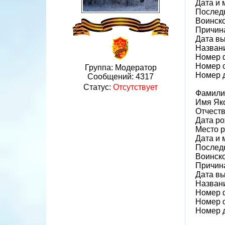
Дата и 
Последн
Воинск
Причин
Дата вы
Назван
Номер 
Номер 
Группа: Модератор
Номер 
Сообщений:
4317
Статус:
Отсутствует
Фамили
Имя Як
Отчест
Дата ро
Место р
Дата и 
Последн
Воинск
Причин
Дата вы
Назван
Номер 
Номер 
Номер 