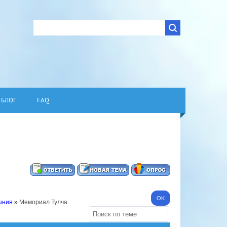
БЛОГ
FAQ
ыния
»
Мемориал Тулча