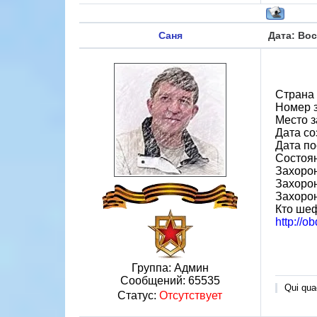
Саня
Дата: Вос
Страна
Номер 
Место з
Дата со
Дата по
Состоя
Захорон
Захоро
Захоро
Кто ше
http://o
Группа: Админ
Сообщений:
65535
Qui quae
Статус:
Отсутствует