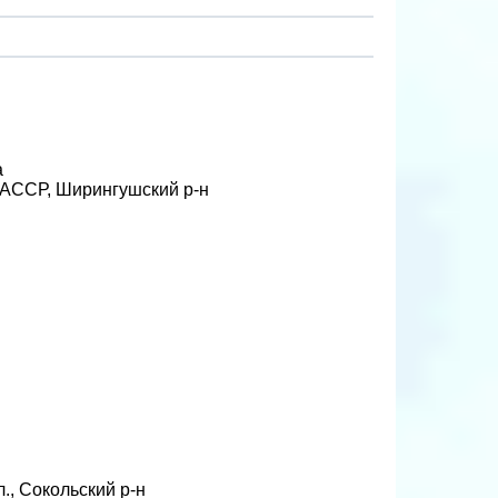
а
 АССР, Ширингушский р-н
., Сокольский р-н