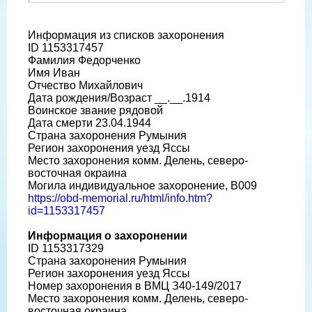
Информация из списков захоронения
ID 1153317457
Фамилия Федорченко
Имя Иван
Отчество Михайлович
Дата рождения/Возраст __.__.1914
Воинское звание рядовой
Дата смерти 23.04.1944
Страна захоронения Румыния
Регион захоронения уезд Яссы
Место захоронения комм. Делень, северо-
восточная окраина
Могила индивидуальное захоронение, В009
https://obd-memorial.ru/html/info.htm?
id=1153317457
Информация о захоронении
ID 1153317329
Страна захоронения Румыния
Регион захоронения уезд Яссы
Номер захоронения в ВМЦ З40-149/2017
Место захоронения комм. Делень, северо-
восточная окраина