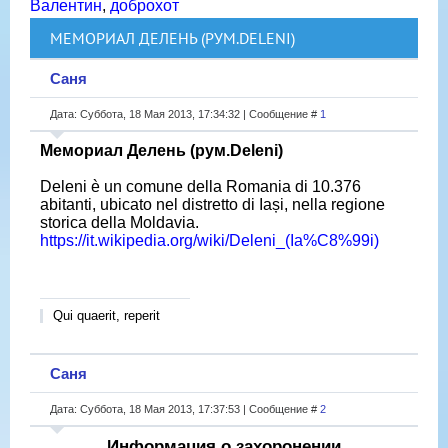
Валентин
,
доброхот
МЕМОРИАЛ ДЕЛЕНЬ (РУМ.DELENI)
Саня
Дата: Суббота, 18 Мая 2013, 17:34:32 | Сообщение #
1
Мемориал Делень (рум.Deleni)
Deleni è un comune della Romania di 10.376
abitanti, ubicato nel distretto di Iași, nella regione
storica della Moldavia.
https://it.wikipedia.org/wiki/Deleni_(Ia%C8%99i)
Qui quaerit, reperit
Саня
Дата: Суббота, 18 Мая 2013, 17:37:53 | Сообщение #
2
Информация о захоронении