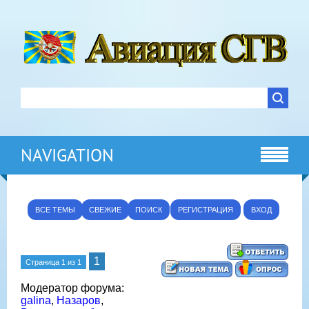
NAVIGATION
ВСЕ ТЕМЫ
СВЕЖИЕ
ПОИСК
РЕГИСТРАЦИЯ
ВХОД
1
Страница
1
из
1
Модератор форума:
galina
,
Назаров
,