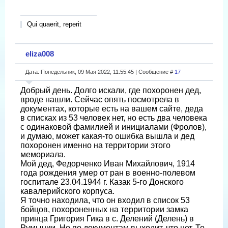
Qui quaerit, reperit
eliza008
Дата: Понедельник, 09 Мая 2022, 11:55:45 | Сообщение #
17
Добрый день. Долго искали, где похоронен дед,
вроде нашли. Сейчас опять посмотрела в
документах, которые есть на вашем сайте, деда
в списках из 53 человек нет, но есть два человека
с одинаковой фамилией и инициалами (Фролов),
и думаю, может какая-то ошибка вышла и дед
похоронен именно на территории этого
мемориала.
Мой дед, Федорченко Иван Михайлович, 1914
года рождения умер от ран в военно-полевом
госпитале 23.04.1944 г. Казак 5-го Донского
кавалерийского корпуса.
Я точно находила, что он входил в список 53
бойцов, похороненных на территории замка
принца Григория Гика в с. Делений (Делень) в
Румынии. Но по документам выходит, что нет. То