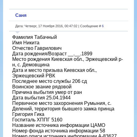
Саня
Дата: Четверг, 17 Ноября 2016, 00:47:02 | Сообщение #
6
Фамилия Табачный
Имя Никита
Отчество Гаврилович
Дата рождения/Возраст __.__.1899
Место рождения Киевская обл., Эржещевский р-
н, с. Демовщина
Дата и место призыва Киевская обл.,
Эржещевский РВК
Последнее место службы 206 сд
Воинское звание рядовой
Причина выбытия умер от ран
Дата выбытия 25.04.1944
Первичное место захоронения Румыния, с.
Делений, территория бывшего замка принца
Григория Гика
Госпиталь ХППГ 5160
Название источника информации ЦАМО
Номер фонда источника информации 58
Номер описи источника информации А-83627