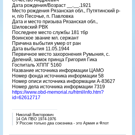
Дата рождения/Возраст __.__.1921
Место рождения Рязанская обл., Путятинский р-
н, п/о Песочье, п. Павловка
Дата и место призыва Рязанская обл.,
Шиловский РВК
Последнее место службы 181 тбр
Воинское звание мл. сержант
Причина выбытия умер от ран
Дата выбытия 11.05.1944
Первичное место захоронения Румыния, с.
Делений, замок принца Григория Гика
Госпиталь ХППГ 5160
Название источника информации ЦАМО
Номер фонда источника информации 58
Номер описи источника информации А-83627
Номер дела источника информации 7319
https://www.obd-memorial.ru/html/info.htm?
id=62612717
Николай Викторович
14 ОА ПВО 1974-1976
У России только два союзника - это Армия и Флот