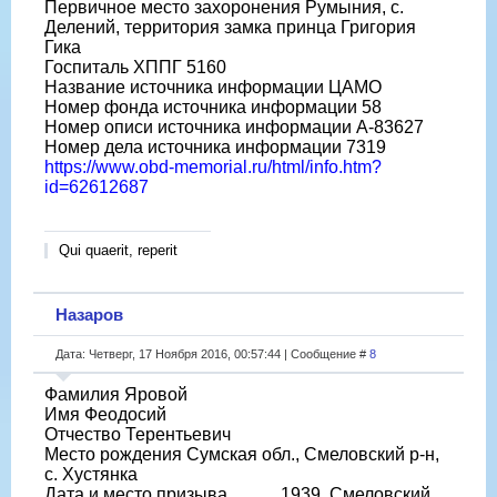
Первичное место захоронения Румыния, с.
Делений, территория замка принца Григория
Гика
Госпиталь ХППГ 5160
Название источника информации ЦАМО
Номер фонда источника информации 58
Номер описи источника информации А-83627
Номер дела источника информации 7319
https://www.obd-memorial.ru/html/info.htm?
id=62612687
Qui quaerit, reperit
Назаров
Дата: Четверг, 17 Ноября 2016, 00:57:44 | Сообщение #
8
Фамилия Яровой
Имя Феодосий
Отчество Терентьевич
Место рождения Сумская обл., Смеловский р-н,
с. Хустянка
Дата и место призыва __.__.1939, Смеловский