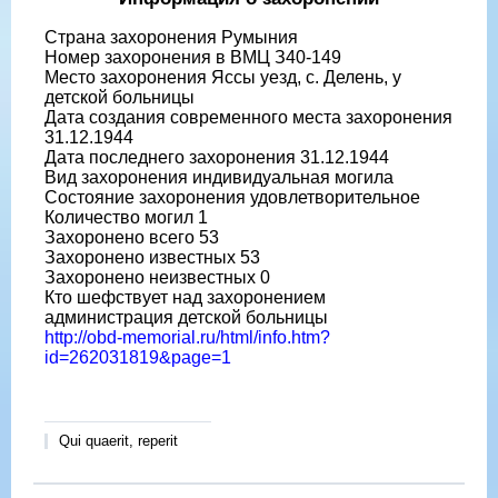
Страна захоронения Румыния
Номер захоронения в ВМЦ З40-149
Место захоронения Яссы уезд, с. Делень, у
детской больницы
Дата создания современного места захоронения
31.12.1944
Дата последнего захоронения 31.12.1944
Вид захоронения индивидуальная могила
Состояние захоронения удовлетворительное
Количество могил 1
Захоронено всего 53
Захоронено известных 53
Захоронено неизвестных 0
Кто шефствует над захоронением
администрация детской больницы
http://obd-memorial.ru/html/info.htm?
id=262031819&page=1
Qui quaerit, reperit