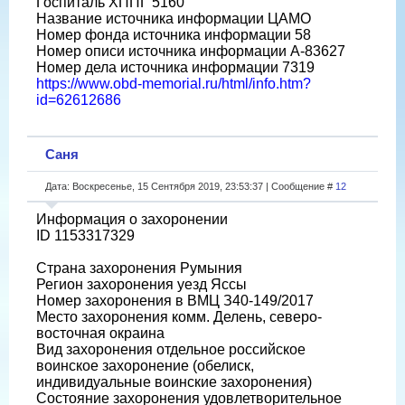
Госпиталь ХППГ 5160
Название источника информации ЦАМО
Номер фонда источника информации 58
Номер описи источника информации А-83627
Номер дела источника информации 7319
https://www.obd-memorial.ru/html/info.htm?
id=62612686
Саня
Дата: Воскресенье, 15 Сентября 2019, 23:53:37 | Сообщение #
12
Информация о захоронении
ID 1153317329
Страна захоронения Румыния
Регион захоронения уезд Яссы
Номер захоронения в ВМЦ З40-149/2017
Место захоронения комм. Делень, северо-
восточная окраина
Вид захоронения отдельное российское
воинское захоронение (обелиск,
индивидуальные воинские захоронения)
Состояние захоронения удовлетворительное