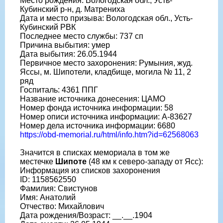
Место рождения: Вологодская обл., Усть-
Кубинский р-н, д. Матрениха
Дата и место призыва: Вологодская обл., Усть-
Кубинский РВК
Последнее место службы: 737 сп
Причина выбытия: умер
Дата выбытия: 26.05.1944
Первичное место захоронения: Румыния, жуд.
Яссы, м. Шипотели, кладбище, могила № 11, 2
ряд
Госпиталь: 4361 ППГ
Название источника донесения: ЦАМО
Номер фонда источника информации: 58
Номер описи источника информации: А-83627
Номер дела источника информации: 6680
https://obd-memorial.ru/html/info.htm?id=62568063
Значится в списках мемориала в том же
местечке
Шипоте
(48 км к северо-западу от Ясс):
Информация из списков захоронения
ID: 1158562550
Фамилия: Свистунов
Имя: Анатолий
Отчество: Михайлович
Дата рождения/Возраст: __.__.1904