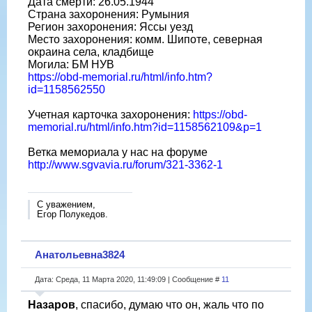
Дата смерти: 26.05.1944
Страна захоронения: Румыния
Регион захоронения: Яссы уезд
Место захоронения: комм. Шипоте, северная
окраина села, кладбище
Могила: БМ НУВ
https://obd-memorial.ru/html/info.htm?
id=1158562550
Учетная карточка захоронения:
https://obd-
memorial.ru/html/info.htm?id=1158562109&p=1
Ветка мемориала у нас на форуме
http://www.sgvavia.ru/forum/321-3362-1
С уважением,
Егор Полукедов.
Анатольевна3824
Дата: Среда, 11 Марта 2020, 11:49:09 | Сообщение #
11
Назаров
, спасибо, думаю что он, жаль что по