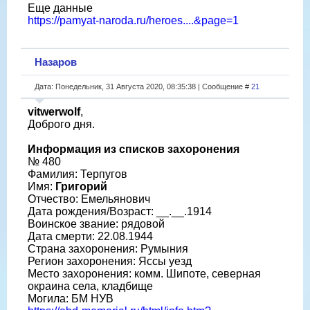
Еще данные
https://pamyat-naroda.ru/heroes....&page=1
Назаров
Дата: Понедельник, 31 Августа 2020, 08:35:38 | Сообщение #
21
vitwerwolf
,
Доброго дня.
Информация из списков захоронения
№ 480
Фамилия: Терпугов
Имя:
Григорий
Отчество: Емельянович
Дата рождения/Возраст: __.__.1914
Воинское звание: рядовой
Дата смерти: 22.08.1944
Страна захоронения: Румыния
Регион захоронения: Яссы уезд
Место захоронения: комм. Шипоте, северная
окраина села, кладбище
Могила: БМ НУВ