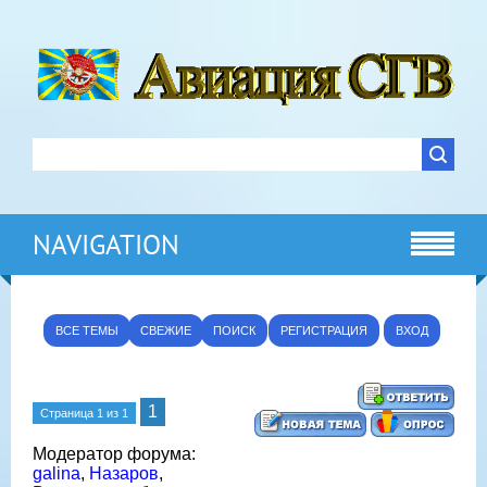
NAVIGATION
ВСЕ ТЕМЫ
СВЕЖИЕ
ПОИСК
РЕГИСТРАЦИЯ
ВХОД
1
Страница
1
из
1
Модератор форума:
galina
,
Назаров
,