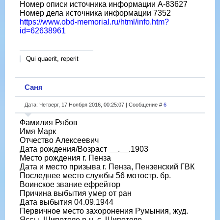
Номер описи источника информации А-83627
Номер дела источника информации 7352
https://www.obd-memorial.ru/html/info.htm?
id=62638961
Qui quaerit, reperit
Саня
Дата: Четверг, 17 Ноября 2016, 00:25:07 | Сообщение #
6
Фамилия Рябов
Имя Марк
Отчество Алексеевич
Дата рождения/Возраст __.__.1903
Место рождения г. Пенза
Дата и место призыва г. Пенза, Пензенский ГВК
Последнее место службы 56 мотостр. бр.
Воинское звание ефрейтор
Причина выбытия умер от ран
Дата выбытия 04.09.1944
Первичное место захоронения Румыния, жуд.
Яссы, Шипотеле р-н, с. Шипотеле