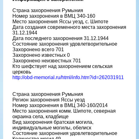
Страна захоронения Румыния
Номер захоронения в ВМЦ З40-160
Место захоронения Яссы уезд, с. Шипоте
Дата создания современного места захоронения
31.12.1944
Дата последнего захоронения 31.12.1944
Состояние захоронения удовлетворительное
Захоронено всего 701
Захоронено известных 0
Захоронено неизвестных 701
Кто шефствует над захоронением сельская
церковь
http://obd-memorial.ru/html/info.htm?id=262031911
Страна захоронения Румыния
Регион захоронения Яссы уезд
Номер захоронения в ВМЦ З40-160/2014
Место захоронения комм. Шипоте, северная
окраина села, кладбище
Вид захоронения братская могила,
индивидуальные могилы, обелиск
Состояние захоронения удовлетворительное
Количество могил 49