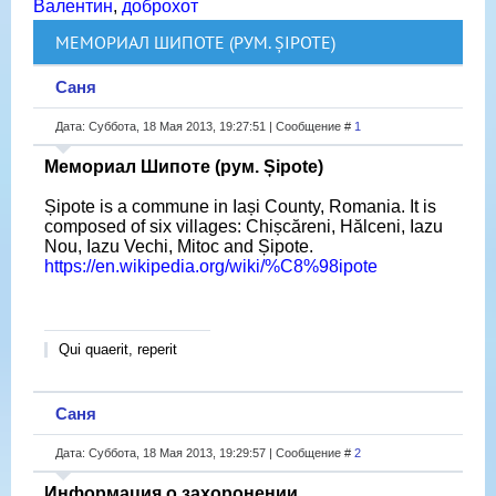
Валентин
,
доброхот
МЕМОРИАЛ ШИПОТЕ (РУМ. ȘIPOTE)
Саня
Дата: Суббота, 18 Мая 2013, 19:27:51 | Сообщение #
1
Мемориал Шипоте (рум. Șipote)
Șipote is a commune in Iași County, Romania. It is
composed of six villages: Chișcăreni, Hălceni, Iazu
Nou, Iazu Vechi, Mitoc and Șipote.
https://en.wikipedia.org/wiki/%C8%98ipote
Qui quaerit, reperit
Саня
Дата: Суббота, 18 Мая 2013, 19:29:57 | Сообщение #
2
Информация о захоронении