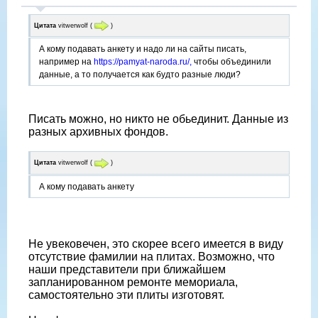
Цитата
vitwerwolf
(
)
А кому подавать анкету и надо ли на сайты писать,
например на
https://pamyat-naroda.ru/,
чтобы объединили
данные, а то получается как будто разные люди?
Писать можно, но никто не обьединит. Данные из
разных архивных фондов.
Цитата
vitwerwolf
(
)
А кому подавать анкету
Не увековечен, это скорее всего имеется в виду
отсутствие фамилии на плитах. Возможно, что
наши представители при ближайшем
запланированном ремонте мемориала,
самостоятельно эти плиты изготовят.