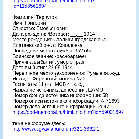
https://obd-memorial.ru/html/info.htm?
id=1158562604
Фамилия: Терпугов
Имя: Григорий
Отчество: Емельянович
Дата рождения/Возраст: __.__.1914
Место рождения: Сталининградская обл.,
Епатаевский р-н, с. Копаловка
Последнее место службы: 952 обс
Воинское звание: красноармеец
Причина выбытия: умер от ран
Дата выбытия: 22.08.1944
Первичное место захоронения: Румыния, жуд.
Яссы, с. Форештий, могила № 3
Госпиталь: 11 отд. МСБ 4 гв. сд
Название источника донесения: ЦАМО
Номер фонда источника информации: 58
Номер описи источника информации: А-71693
Номер дела источника информации: 2647
https://obd-memorial.ru/html/info.htm?id=59001697
тема на форуме здесь:
http://www.sgvavia.ru/forum/321-3362-1