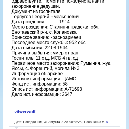
Здравствуйте. Помогите пожалуйста найти
захоронение дедушки.
Документ из госпиталя
Терпугов Георгий Емельянович
Дата рождения: __.__.1914
Место рождения: Сталининградская обл.,
Енотаевский р-н, с. Копановка
Воинское звание: красноармеец
Последнее место службы: 952 обс
Дата выбытия: 22.08.1944
Причина выбытия: умер от ран
Госпиталь: 11 отд. МСБ 4 гв. сд
Первичное место захоронения: Румыния, жуд.
Яссы, с. Форештий, могила № 3
Информация об архиве -
Источник информации: ЦАМО
Фонд ист. информации: 58
Опись ист. информации: А-71693
Дело ист. информации: 2647
vitwerwolf
Дата: Понедельник, 31 Августа 2020, 08:35:28 | Сообщение #
20