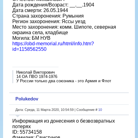
Дата рождения/Возраст: __.__.1904
Дата смерти: 26.05.1944
Страна захоронения: Румыния
Регион захоронения: Яссы уезд
Место захоронения: комм. Шипоте, северная
окраина села, кладбище
Могила: БМ НУВ
https://obd-memorial.ru/html/info.htm?
id=1158562550
Николай Викторович
14 ОА ПВО 1974-1976
У России только два союзника - это Армия и Флот
Polukedov
Дата: Среда, 11 Марта 2020, 10:54:59 | Сообщение #
10
Информация из донесения о безвозвратных
потерях
ID: 55734158
Фамилия: Свистунов