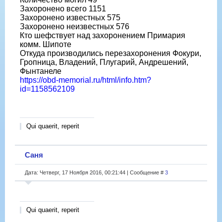
Захоронено всего 1151
Захоронено известных 575
Захоронено неизвестных 576
Кто шефствует над захоронением Примария
комм. Шипоте
Откуда производились перезахоронения Фокури,
Гропница, Владений, Плугарий, Андрешений,
Фынтанеле
https://obd-memorial.ru/html/info.htm?
id=1158562109
Qui quaerit, reperit
Саня
Дата: Четверг, 17 Ноября 2016, 00:21:44 | Сообщение #
3
Qui quaerit, reperit