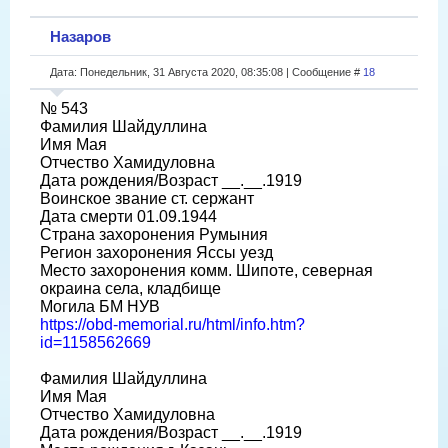
Назаров
Дата: Понедельник, 31 Августа 2020, 08:35:08 | Сообщение #
18
№ 543
Фамилия Шайдуллина
Имя Мая
Отчество Хамидуловна
Дата рождения/Возраст __.__.1919
Воинское звание ст. сержант
Дата смерти 01.09.1944
Страна захоронения Румыния
Регион захоронения Яссы уезд
Место захоронения комм. Шипоте, северная
окраина села, кладбище
Могила БМ НУВ
https://obd-memorial.ru/html/info.htm?
id=1158562669
Фамилия Шайдуллина
Имя Мая
Отчество Хамидуловна
Дата рождения/Возраст __.__.1919