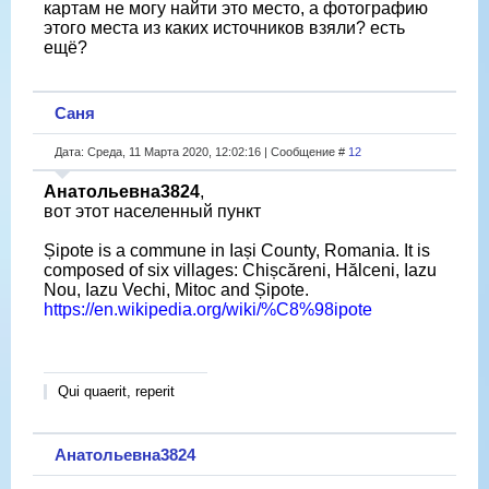
картам не могу найти это место, а фотографию
этого места из каких источников взяли? есть
ещё?
Саня
Дата: Среда, 11 Марта 2020, 12:02:16 | Сообщение #
12
Анатольевна3824
,
вот этот населенный пункт
Șipote is a commune in Iași County, Romania. It is
composed of six villages: Chișcăreni, Hălceni, Iazu
Nou, Iazu Vechi, Mitoc and Șipote.
https://en.wikipedia.org/wiki/%C8%98ipote
Qui quaerit, reperit
Анатольевна3824