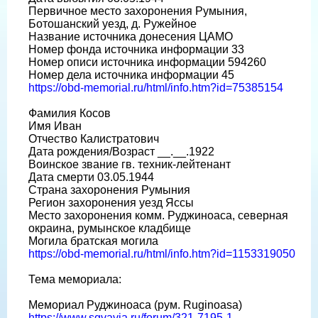
Первичное место захоронения Румыния,
Ботошанский уезд, д. Ружейное
Название источника донесения ЦАМО
Номер фонда источника информации 33
Номер описи источника информации 594260
Номер дела источника информации 45
https://obd-memorial.ru/html/info.htm?id=75385154
Фамилия Косов
Имя Иван
Отчество Калистратович
Дата рождения/Возраст __.__.1922
Воинское звание гв. техник-лейтенант
Дата смерти 03.05.1944
Страна захоронения Румыния
Регион захоронения уезд Яссы
Место захоронения комм. Руджиноаса, северная
окраина, румынское кладбище
Могила братская могила
https://obd-memorial.ru/html/info.htm?id=1153319050
Тема мемориала:
Мемориал Руджиноаса (рум. Ruginoasa)
https://www.sgvavia.ru/forum/321-7195-1