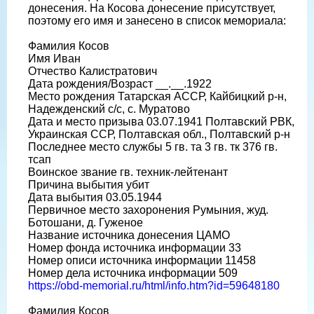
донесения. На Косова донесение присутствует,
поэтому его имя и занесено в список мемориала:
Фамилия Косов
Имя Иван
Отчество Калистратович
Дата рождения/Возраст __.__.1922
Место рождения Татарская АССР, Кайбицкий р-н,
Надежденский с/с, с. Муратово
Дата и место призыва 03.07.1941 Полтавский РВК,
Украинская ССР, Полтавская обл., Полтавский р-н
Последнее место службы 5 гв. та 3 гв. тк 376 гв.
тсап
Воинское звание гв. техник-лейтенант
Причина выбытия убит
Дата выбытия 03.05.1944
Первичное место захоронения Румыния, жуд.
Ботошани, д. Гуженое
Название источника донесения ЦАМО
Номер фонда источника информации 33
Номер описи источника информации 11458
Номер дела источника информации 509
https://obd-memorial.ru/html/info.htm?id=59648180
Фамилия Косов