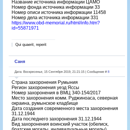
Название источника информации ЦАМО
Номер фонда источника информации 33
Номер описи источника информации 11458
Номер дела источника информации 331
https://www.obd-memorial.ru/html/info.htm?
id=55871971
Qui quaerit, reperit
Саня
Дата: Воскресенье, 15 Сентября 2019, 21:21:15 | Сообщение #
8
Страна захоронения Румыния
Регион захоронения уезд Яссы
Номер захоронения в ВМЦ З40-154/2017
Место захоронения комм. Руджиноаса, северная
окраина, румынское кладбище
Дата создания современного места захоронения
31.12.1944
Дата последнего захоронения 31.12.1944
Вид захоронения воинский участок (обелиск,
братские могилы, индивидуальные могилы)