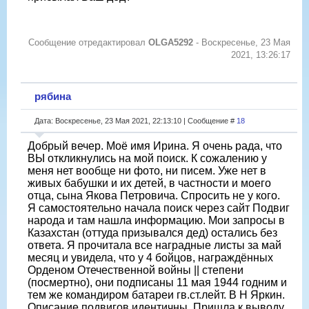
Сообщение отредактировал
OLGA5292
-
Воскресенье, 23 Мая
2021, 13:26:17
рябина
Дата: Воскресенье, 23 Мая 2021, 22:13:10 | Сообщение #
18
Добрый вечер. Моё имя Ирина. Я очень рада, что
ВЫ откликнулись на мой поиск. К сожалению у
меня нет вообще ни фото, ни писем. Уже нет в
живых бабушки и их детей, в частности и моего
отца, сына Якова Петровича. Спросить не у кого.
Я самостоятельно начала поиск через сайт Подвиг
народа и там нашла информацию. Мои запросы в
Казахстан (оттуда призывался дед) остались без
ответа. Я прочитала все наградные листы за май
месяц и увидела, что у 4 бойцов, награждённых
Орденом Отечественной войны || степени
(посмертно), они подписаны 11 мая 1944 годним и
тем же командиром батареи гв.ст.лейт. В Н Яркин.
Описание подвигов идентичны. Пришла к выводу,