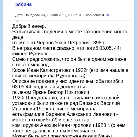
рябина
Дата: Понедельник, 10 Мая 2021, 20:25:10 | Сообщение #
10
Добрый вечер.
Разыскиваю сведения о месте захоронения моего
деда
гв. мл с-нт Чернов Яков Петрович 1898 г.
В наградном листе сказано, что погиб 03.05. 44г
южнее Ружинос.
Смею предположить, что он был в одном экипаже
с гв. л-т мех.вод
Косов Иван Калистратович 1922г (его имя нашла в
списке мемориала Руджиноаса)
Описание подвига у них идентичны, оба погибли
03 05 44, подписаны документы
гв ле-ом Яркин Виктор Никитович
1920г.Предполагаю, что в экипаже самоходной
установки были также гв ряд Баранов Василий
Иванович 1915г ( с писке мемориала
есть фамилия Баранов Александр Иванович -
может это ошибка?) и ещё гв стар.
ком. орудия Анохин Иван Фролович 1923 г. (о нём
тоже нет данных в этом мемориале).
Может быть мои предположения ошибочны,