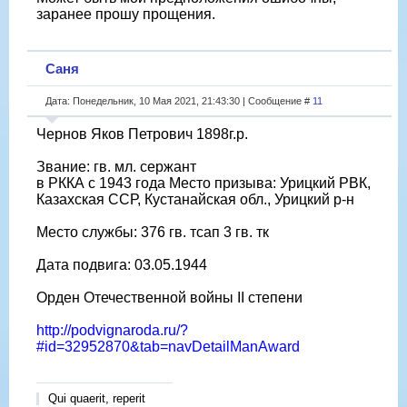
заранее прошу прощения.
Саня
Дата: Понедельник, 10 Мая 2021, 21:43:30 | Сообщение #
11
Чернов Яков Петрович 1898г.р.
Звание: гв. мл. сержант
в РККА с 1943 года Место призыва: Урицкий РВК,
Казахская ССР, Кустанайская обл., Урицкий р-н
Место службы: 376 гв. тсап 3 гв. тк
Дата подвига: 03.05.1944
Орден Отечественной войны II степени
http://podvignaroda.ru/?
#id=32952870&tab=navDetailManAward
Qui quaerit, reperit