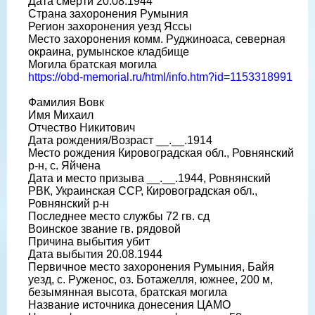
Дата смерти 20.08.1944
Страна захоронения Румыния
Регион захоронения уезд Яссы
Место захоронения комм. Руджиноаса, северная
окраина, румынское кладбище
Могила братская могила
https://obd-memorial.ru/html/info.htm?id=1153318991
Фамилия Вовк
Имя Михаил
Отчество Никитович
Дата рождения/Возраст __.__.1914
Место рождения Кировоградская обл., Ровнянский
р-н, с. Яйчена
Дата и место призыва __.__.1944, Ровнянский
РВК, Украинская ССР, Кировоградская обл.,
Ровнянский р-н
Последнее место службы 72 гв. сд
Воинское звание гв. рядовой
Причина выбытия убит
Дата выбытия 20.08.1944
Первичное место захоронения Румыния, Байя
уезд, с. Руженос, оз. Ботажелля, южнее, 200 м,
безымянная высота, братская могила
Название источника донесения ЦАМО