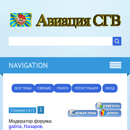
NAVIGATION
ВСЕ ТЕМЫ
СВЕЖИЕ
ПОИСК
РЕГИСТРАЦИЯ
ВХОД
1
Страница
1
из
1
Модератор форума:
galina
,
Назаров
,