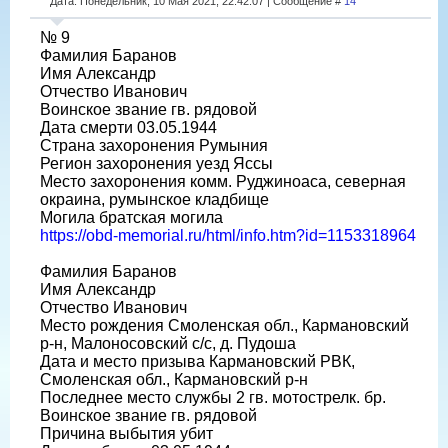
Дата: Понедельник, 10 Мая 2021, 22:42:07 | Сообщение #
14
№ 9
Фамилия Баранов
Имя Александр
Отчество Иванович
Воинское звание гв. рядовой
Дата смерти 03.05.1944
Страна захоронения Румыния
Регион захоронения уезд Яссы
Место захоронения комм. Руджиноаса, северная
окраина, румынское кладбище
Могила братская могила
https://obd-memorial.ru/html/info.htm?id=1153318964
Фамилия Баранов
Имя Александр
Отчество Иванович
Место рождения Смоленская обл., Кармановский
р-н, Малоносовский с/с, д. Пудоша
Дата и место призыва Кармановский РВК,
Смоленская обл., Кармановский р-н
Последнее место службы 2 гв. мотострелк. бр.
Воинское звание гв. рядовой
Причина выбытия убит