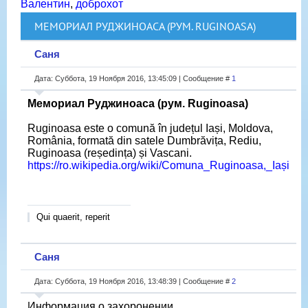
Валентин
,
доброхот
МЕМОРИАЛ РУДЖИНОАСА (РУМ. RUGINOASA)
Саня
Дата: Суббота, 19 Ноября 2016, 13:45:09 | Сообщение #
1
Мемориал Руджиноаса (рум. Ruginoasa)
Ruginoasa este o comună în județul Iași, Moldova,
România, formată din satele Dumbrăvița, Rediu,
Ruginoasa (reședința) și Vascani.
https://ro.wikipedia.org/wiki/Comuna_Ruginoasa,_Iași
Qui quaerit, reperit
Саня
Дата: Суббота, 19 Ноября 2016, 13:48:39 | Сообщение #
2
Информация о захоронении