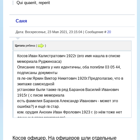
Qui quaerit, reperit
Саня
Дата: Воскресенье, 23 Мая 2021, 23:15:04 | Сообщение #
20
Цитата
рябина
(
)
Косов Иван Калистратович 1922г (его имя нашла в списке
мемориала Руджиноаса)
Описание подвига у них идентичны, оба погибли 03 05 44,
подписаны документы
гв ле-ом Яркин Виктор Никитович 1920г.Предполагаю, что в
экипаже самоходной
установки были также гв ряд Баранов Василий Иванович
1915г ( с писке мемориала
есть фамилия Баранов Александр Иванович - может это
ошибка?) и ещё гв стар.
ком. орудия Анохин Иван Фролович 1923 г. (о нём тоже нет
данных в этом мемориале).
Косов офицер. На офицеров шли отдельные