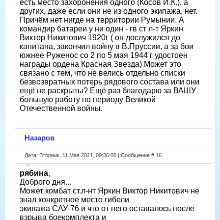
есть место захоронения одного (Косов И.К.), а
других, даже если они не из одного экипажа, нет.
Причём нет нигде на территории Румынии. А
командир батареи у ни один - гв ст л-т Яркин
Виктор Никитович 1920г ( он дослужился до
капитана, закончил войну в В.Пруссии, а за бои
южнее Руженос со 2 по 5 мая 1944 г удостоен
награды ордена Красная Звезда) Может это
связано с тем, что не велись отдельно списки
безвозвратных потерь рядового состава или они
ещё не раскрыты? Ещё раз благодарю за ВАШУ
большую работу по периоду Великой
Отечественной войны.
Назаров
Дата: Вторник, 11 Мая 2021, 09:36:06 | Сообщение #
16
рябина
,
Доброго дня...
Может комбат ст.л-нт Яркин Виктор Никитович не
знал конкретное место гибели
экипажа САУ-76 и что от него оставалось после
взрыва боекомплекта и