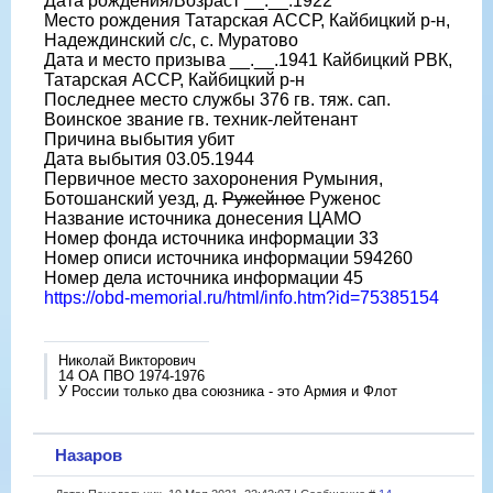
Дата рождения/Возраст __.__.1922
Место рождения Татарская АССР, Кайбицкий р-н,
Надеждинский с/с, с. Муратово
Дата и место призыва __.__.1941 Кайбицкий РВК,
Татарская АССР, Кайбицкий р-н
Последнее место службы 376 гв. тяж. сап.
Воинское звание гв. техник-лейтенант
Причина выбытия убит
Дата выбытия 03.05.1944
Первичное место захоронения Румыния,
Ботошанский уезд, д.
Ружейное
Руженос
Название источника донесения ЦАМО
Номер фонда источника информации 33
Номер описи источника информации 594260
Номер дела источника информации 45
https://obd-memorial.ru/html/info.htm?id=75385154
Николай Викторович
14 ОА ПВО 1974-1976
У России только два союзника - это Армия и Флот
Назаров