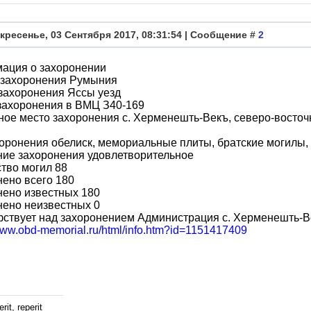
кресенье, 03 Сентября 2017, 08:31:54 | Сообщение #
2
ация о захоронении
 захоронения Румыния
захоронения Яссы уезд
захоронения в ВМЦ З40-169
ое место захоронения с. Херменешть-Векъ, северо-восточн
оронения обелиск, мемориальные плиты, братские могилы
ние захоронения удовлетворительное
тво могил 88
ено всего 180
нено известных 180
нено неизвестных 0
фствует над захоронением Администрация с. Херменешть-В
/www.obd-memorial.ru/html/info.htm?id=1151417409
rit, reperit