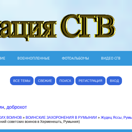
ШИЕ
ВОЕННОПЛЕННЫЕ
ФОТОАЛЬБОМЫ
ВИДЕО СГВ
ВСЕ ТЕМЫ
СВЕЖИЕ
ПОИСК
РЕГИСТРАЦИЯ
ВХОД
ин
,
доброхот
КИХ ВОИНОВ
»
ВОИНСКИЕ ЗАХОРОНЕНИЯ В РУМЫНИИ
»
Жудец Яссы, Рум
ений советских воинов в Херменешть, Румыния)