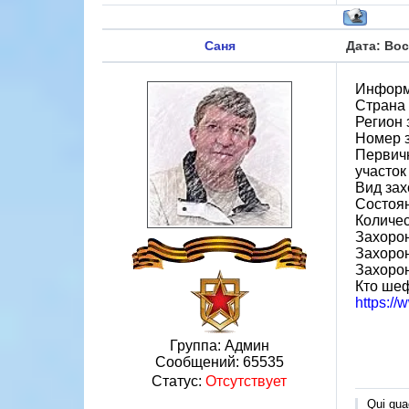
Саня
Дата: Вос
Информ
Страна
Регион 
Номер 
Первичн
участок
Вид зах
Состоя
Количес
Захорон
Захоро
Захоро
Кто ше
https:/
Группа: Админ
Сообщений:
65535
Статус:
Отсутствует
Qui quae