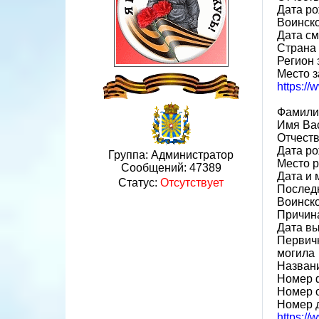
Дата ро
Воинско
Дата см
Страна
Регион 
Место з
https:/
Фамили
Имя Ва
Отчест
Дата ро
Группа: Администратор
Место р
Сообщений:
47389
Дата и 
Статус:
Отсутствует
Последн
Воинско
Причин
Дата вы
Первичн
могила
Назван
Номер 
Номер 
Номер 
https:/