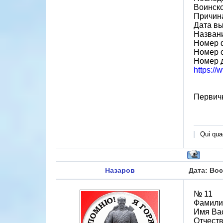
Воинск
Причин
Дата вы
Назван
Номер 
Номер 
Номер 
https:/
Первичн
Qui quae
Назаров
Дата: Вос
№ 11
Фамили
Имя Ва
Отчест