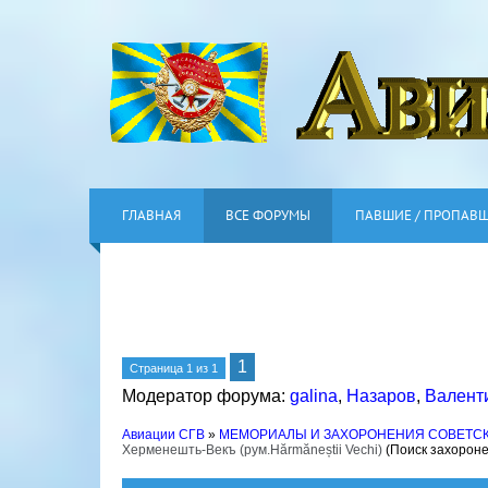
ГЛАВНАЯ
ВСЕ ФОРУМЫ
ПАВШИЕ / ПРОПАВ
1
Страница
1
из
1
Модератор форума:
galina
,
Назаров
,
Валент
Авиации СГВ
»
МЕМОРИАЛЫ И ЗАХОРОНЕНИЯ СОВЕТС
Херменешть-Векъ (рум.Hărmăneștii Vechi)
(Поиск захорон