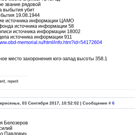
ое звание рядовой
а выбытия убит
бытия 19.08.1944
ие источника информации ЦАМО
фонда источника информации 58
описи источника информации 18002
дела источника информации 911
/www.obd-memorial.ru/html/info.htm?id=54172604
ое место захоронения юго-запад высоты 358.1
rit, reperit
кресенье, 03 Сентября 2017, 10:52:02 | Сообщение #
6
я Белозеров
силий
во Павлович