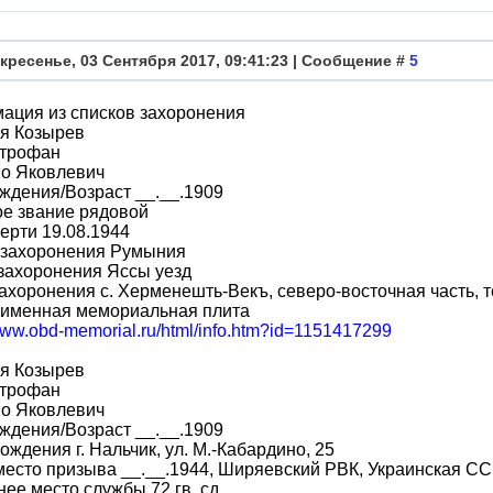
кресенье, 03 Сентября 2017, 09:41:23 | Сообщение #
5
ация из списков захоронения
я Козырев
трофан
во Яковлевич
ждения/Возраст __.__.1909
ое звание рядовой
ерти 19.08.1944
 захоронения Румыния
захоронения Яссы уезд
ахоронения с. Херменешть-Векъ, северо-восточная часть, т
 именная мемориальная плита
/www.obd-memorial.ru/html/info.htm?id=1151417299
я Козырев
трофан
во Яковлевич
ждения/Возраст __.__.1909
ождения г. Нальчик, ул. М.-Кабардино, 25
место призыва __.__.1944, Ширяевский РВК, Украинская ССР
ее место службы 72 гв. сд