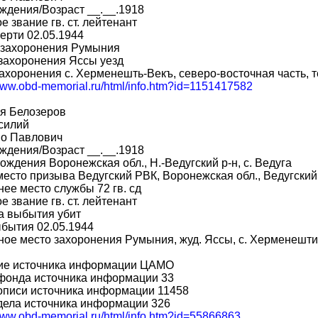
ждения/Возраст __.__.1918
е звание гв. ст. лейтенант
ерти 02.05.1944
 захоронения Румыния
захоронения Яссы уезд
ахоронения с. Херменешть-Векъ, северо-восточная часть, т
/www.obd-memorial.ru/html/info.htm?id=1151417582
я Белозеров
силий
во Павлович
ждения/Возраст __.__.1918
ождения Воронежская обл., Н.-Ведугский р-н, с. Ведуга
место призыва Ведугский РВК, Воронежская обл., Ведугский
ее место службы 72 гв. сд
е звание гв. ст. лейтенант
а выбытия убит
бытия 02.05.1944
ое место захоронения Румыния, жуд. Яссы, с. Херменешти,
ие источника информации ЦАМО
фонда источника информации 33
описи источника информации 11458
дела источника информации 326
/www.obd-memorial.ru/html/info.htm?id=55866863