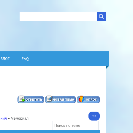
БЛОГ
FAQ
ыния
»
Мемориал