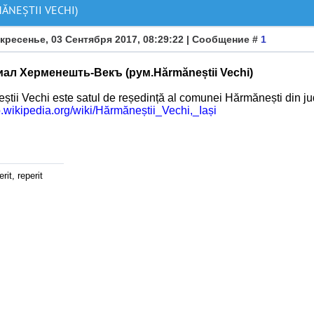
NEȘTII VECHI)
кресенье, 03 Сентября 2017, 08:29:22 | Сообщение #
1
ал Херменешть-Векъ (рум.Hărmăneștii Vechi)
tii Vechi este satul de reședință al comunei Hărmănești din ju
ro.wikipedia.org/wiki/Hărmăneștii_Vechi,_Iași
rit, reperit