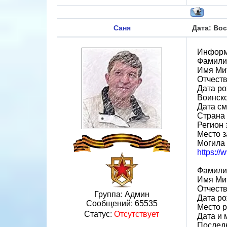
Саня
Дата: Вос
Информ
Фамили
Имя Ми
Отчест
Дата ро
Воинск
Дата см
Страна
Регион 
Место з
Могила
https:/
Фамили
Имя Ми
Отчест
Группа: Админ
Дата ро
Сообщений:
65535
Место р
Статус:
Отсутствует
Дата и 
Последн