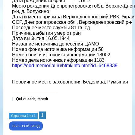
Дата рождения/Возраст __.__.1912
Место рождения Днепропетровская обл., Верхне-Дне
р-н, д. Волужино
Дата и место призыва Верхнеднепровский РВК, Украи
ССР, Днепропетровская обл., Верхнеднепровский р-н
Последнее место службы 81 гв. сд
Причина выбытия умер от ран
Дата выбытия 16.05.1944
Название источника донесения ЦАМО
Номер фонда источника информации 58
Номер описи источника информации 18002
Номер дела источника информации 1183
https://obd-memorial.ru/html/info.htm?id=6468839
Первичное место захоронения Беделица, Румыния
Qui quaerit, reperit
1
Страница
1
из
1