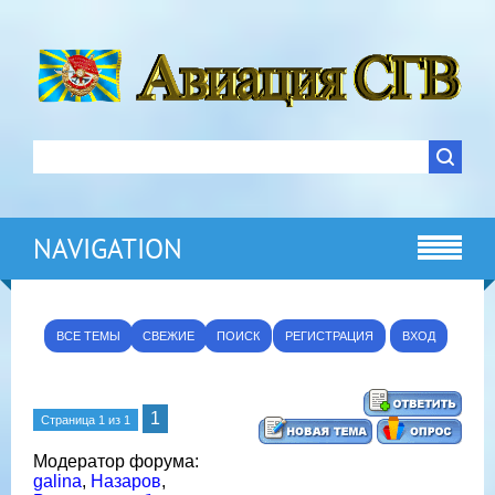
NAVIGATION
ВСЕ ТЕМЫ
СВЕЖИЕ
ПОИСК
РЕГИСТРАЦИЯ
ВХОД
1
Страница
1
из
1
Модератор форума:
galina
,
Назаров
,