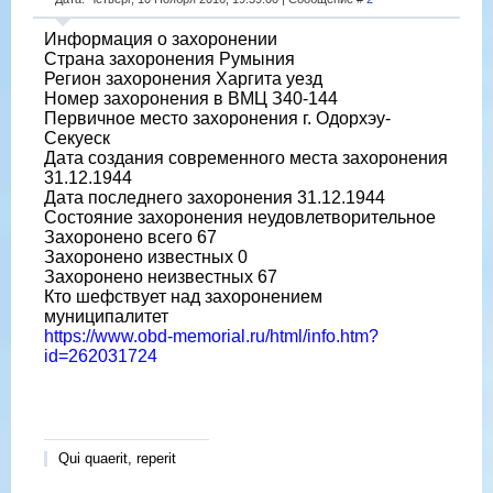
Информация о захоронении
Страна захоронения Румыния
Регион захоронения Харгита уезд
Номер захоронения в ВМЦ З40-144
Первичное место захоронения г. Одорхэу-
Секуеск
Дата создания современного места захоронения
31.12.1944
Дата последнего захоронения 31.12.1944
Состояние захоронения неудовлетворительное
Захоронено всего 67
Захоронено известных 0
Захоронено неизвестных 67
Кто шефствует над захоронением
муниципалитет
https://www.obd-memorial.ru/html/info.htm?
id=262031724
Qui quaerit, reperit