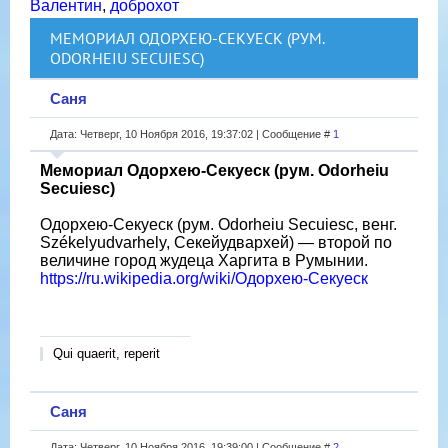
Валентин
,
доброхот
МЕМОРИАЛ ОДОРХЕЮ-СЕКУЕСК (РУМ.
ODORHEIU SECUIESC)
Саня
Дата: Четверг, 10 Ноября 2016, 19:37:02 | Сообщение #
1
Мемориал Одорхею-Секуеск (рум. Odorheiu
Secuiesc)
Одорхею-Секуеск (рум. Odorheiu Secuiesc, венг.
Székelyudvarhely, Секейудвархей) — второй по
величине город жудеца Харгита в Румынии.
https://ru.wikipedia.org/wiki/Одорхею-Секуеск
Qui quaerit, reperit
Саня
Дата: Четверг, 10 Ноября 2016, 19:39:00 | Сообщение #
2