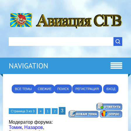
NAVIGATION
ВСЕ ТЕМЫ
СВЕЖИЕ
ПОИСК
РЕГИСТРАЦИЯ
ВХОД
3
Страница
3
из
3
«
1
2
Модератор форума:
Томик
,
Назаров
,