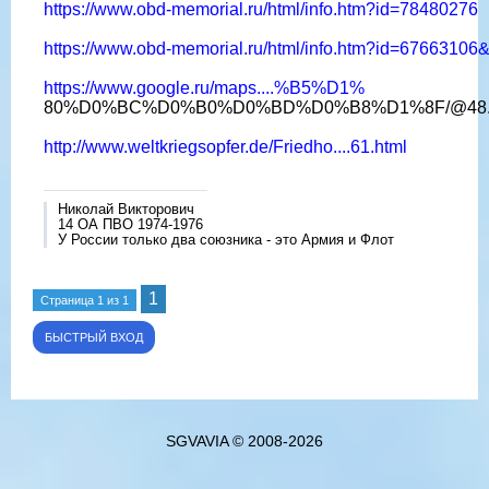
https://www.obd-memorial.ru/html/info.htm?id=78480276
https://www.obd-memorial.ru/html/info.htm?id=6766310
https://www.google.ru/maps....%B5%D1%
80%D0%BC%D0%B0%D0%BD%D0%B8%D1%8F/@48.699319,8
http://www.weltkriegsopfer.de/Friedho....61.html
Николай Викторович
14 ОА ПВО 1974-1976
У России только два союзника - это Армия и Флот
1
Страница
1
из
1
SGVAVIA © 2008-2026