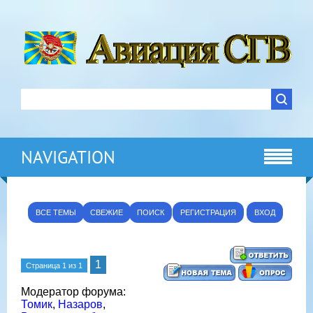
NAVIGATION
ВСЕ ТЕМЫ
СВЕЖИЕ
ПОИСК
РЕГИСТРАЦИЯ
ВХОД
1
Страница
1
из
1
Модератор форума:
Томик
,
Назаров
,