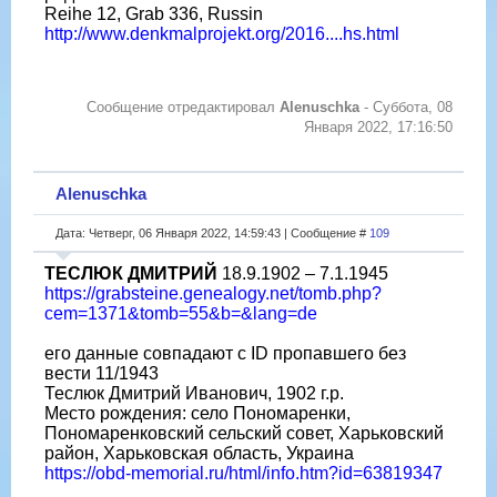
Reihe 12, Grab 336, Russin
http://www.denkmalprojekt.org/2016....hs.html
Сообщение отредактировал
Alenuschka
-
Суббота, 08
Января 2022, 17:16:50
Alenuschka
Дата: Четверг, 06 Января 2022, 14:59:43 | Сообщение #
109
ТЕСЛЮК ДМИТРИЙ
18.9.1902 – 7.1.1945
https://grabsteine.genealogy.net/tomb.php?
cem=1371&tomb=55&b=&lang=de
его данные совпадают с ID пропавшего без
вести 11/1943
Теслюк Дмитрий Иванович, 1902 г.р.
Место рождения: село Пономаренки,
Пономаренковский сельский совет, Харьковский
район, Харьковская область, Украина
https://obd-memorial.ru/html/info.htm?id=63819347