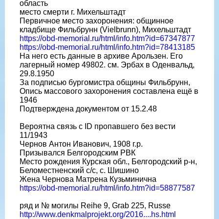
область
место смерти г. Михельштадт
Первичное место захоронения: общинное
кладбище Фильбрунн (Vielbrunn), Михельштадт
https://obd-memorial.ru/html/info.htm?id=67347877
https://obd-memorial.ru/html/info.htm?id=78413185
На него есть данные в архиве Арользен. Его
лагерный номер 49802. см. Эрбах в Оденвальд,
29.8.1950
За подписью бургомистра общины Фильбрунн,
Опись массового захоронения составлена ещё в
1946
Подтверждена документом от 15.2.48
Вероятна связь с ID пропавшего без вести
11/1943
Чернов Антон Иванович, 1908 г.р.
Призывался Белгородским РВК
Место рождения Курская обл., Белгородский р-н,
Беломестненский с/с, с. Шишино
Жена Чернова Матрена Кузьминична
https://obd-memorial.ru/html/info.htm?id=58877587
ряд и № могилы Reihe 9, Grab 225, Russe
http://www.denkmalprojekt.org/2016....hs.html