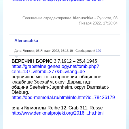
Сообщение отредактировал
Alenuschka
-
Суббота, 08
Января 2022, 17:26:04
Alenuschka
Дата: Четверг, 06 Января 2022, 16:13:19 | Сообщение #
120
ВЕРЕЧИН БОРИС
3.7.1912 – 25.4.1945
https://grabsteine.genealogy.net/tomb.php?
cem=1371&tomb=277&b=&lang=de
первичное место захоронения: общинное
кладбище Зеехайм, округ Дармштадт
община Seeheim-Jugenheim, округ Darmstadt-
Dieburg.
https://obd-memorial.ru/html/info.htm?id=78426179
ряд и № могилы Reihe 12, Grab 311, Russe
http://www.denkmalprojekt.org/2016....hs.html