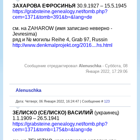
ЗАХАРОВА ЕФРОСИНЬЯ
30.9.1927 – 15.5.1945
https://grabsteine.genealogy.net/tomb.php?
cem=1371&tomb=391&b=&lang=de
см. на ZAHAROW (имя записано неверно -
Jevresima)
ряд и № могилы Reihe 4, Grab 97, Russin
http://www.denkmalprojekt.org/2016....hs.html
Сообщение отредактировал
Alenuschka
-
Суббота, 08
Января 2022, 17:29:06
Alenuschka
Дата: Четверг, 06 Января 2022, 16:24:47 | Сообщение #
123
ЗЕЛИСКО (СЕЛИСКО) ВАСИЛИЙ
(украинец)
1.1.1909 – 26.5.1941
https://grabsteine.genealogy.net/tomb.php?
cem=1371&tomb=175&b=&lang=de