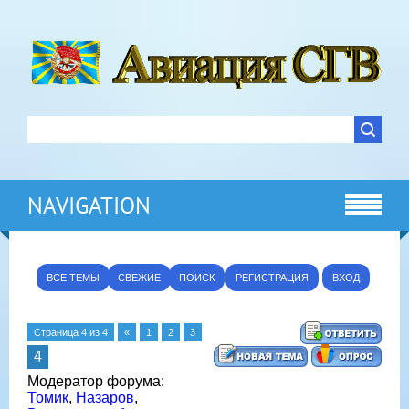
NAVIGATION
ВСЕ ТЕМЫ
СВЕЖИЕ
ПОИСК
РЕГИСТРАЦИЯ
ВХОД
Страница
4
из
4
«
1
2
3
4
Модератор форума:
Томик
,
Назаров
,