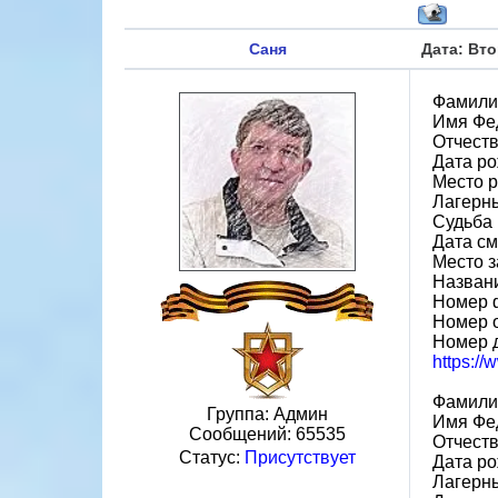
Саня
Дата: Вто
Фамили
Имя Фе
Отчест
Дата ро
Место 
Лагерн
Судьба 
Дата см
Место з
Назван
Номер 
Номер 
Номер 
https:/
Фамили
Группа: Админ
Имя Фе
Сообщений:
65535
Отчест
Статус:
Присутствует
Дата ро
Лагерн