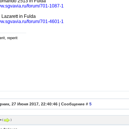
komando 2513 in Fulda
ww.sgvavia.ru/forum/701-1087-1
Lazarett in Fulda
ww.sgvavia.ru/forum/701-4601-1
rit, reperit
рник, 27 Июня 2017, 22:40:46 | Сообщение #
5
я
(
)