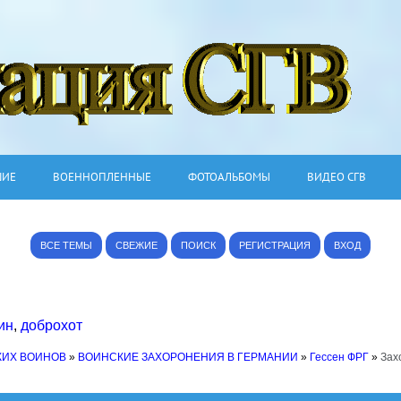
ШИЕ
ВОЕННОПЛЕННЫЕ
ФОТОАЛЬБОМЫ
ВИДЕО СГВ
ВСЕ ТЕМЫ
СВЕЖИЕ
ПОИСК
РЕГИСТРАЦИЯ
ВХОД
ин
,
доброхот
КИХ ВОИНОВ
»
ВОИНСКИЕ ЗАХОРОНЕНИЯ В ГЕРМАНИИ
»
Гессен ФРГ
»
Зах