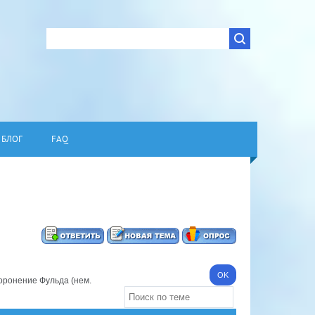
БЛОГ
FAQ
оронение Фульда (нем.