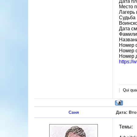
Дата пл
Место 
Лагерь 
Судьба 
Воинск
Дата см
Фамили
Назван
Номер 
Номер 
Номер 
https:/
Qui quae
Саня
Дата: Вто
Темы: