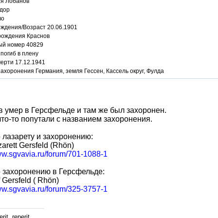
я Лобанов
дор
во
ождения/Возраст 20.06.1901
рождения Краснов
ый номер 40829
погиб в плену
ерти 17.12.1941
ахоронения Германия, земля Гессен, Кассель округ, Фулда
 умер в Герсфельде и там же был захоронен.
то-то попутали с названием захоронения.
 лазарету и захоронению:
arett Gersfeld (Rhön)
ww.sgvavia.ru/forum/701-1088-1
 захоронению в Герсфельде:
 Gersfeld ( Rhön)
ww.sgvavia.ru/forum/325-3757-1
rit, reperit