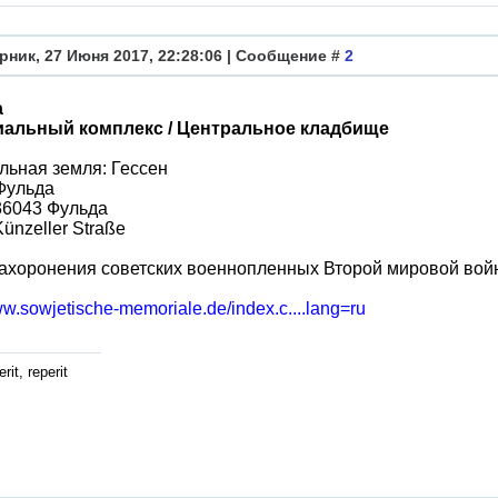
рник, 27 Июня 2017, 22:28:06 | Сообщение #
2
а
альный комплекс / Центральное кладбище
ьная земля: Гессен
Фульда
36043 Фульда
Künzeller Straße
ахоронения советских военнопленных Второй мировой войн
ww.sowjetische-memoriale.de/index.c....lang=ru
rit, reperit