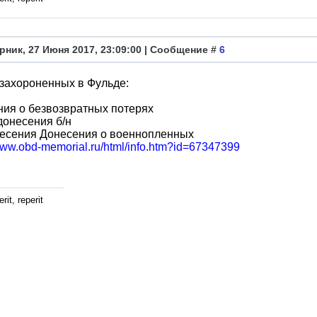
рник, 27 Июня 2017, 23:09:00 | Сообщение #
6
захороненных в Фульде:
ия о безвозвратных потерях
онесения б/н
несения Донесения о военнопленных
/www.obd-memorial.ru/html/info.htm?id=67347399
rit, reperit