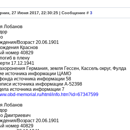
рник, 27 Июня 2017, 22:30:25 | Сообщение #
3
я Лобанов
дор
во
ждения/Возраст 20.06.1901
рождения Краснов
ый номер 40829
погиб в плену
ерти 17.12.1941
ахоронения Германия, земля Гессен, Кассель округ, Фулда
ие источника информации ЦАМО
фонда источника информации 58
описи источника информации A-52398
дела источника информации 7
/www.obd-memorial.ru/html/info.htm?id=67347599
я Лобанов
дор
во Дмитриевич
ждения/Возраст 20.06.1901
ый номер 40829