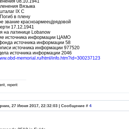
енения 08.10.1941
пленения Вязьма
шталаг IX C
Погиб в плену
ое звание красноармеец|рядовой
ерти 17.12.1941
я на латинице Lobanow
ие источника информации ЦАМО
фонда источника информации 58
описи источника информации 977520
дела источника информации 2046
/www.obd-memorial.ru/html/info.htm?id=300237123
rit, reperit
рник, 27 Июня 2017, 22:32:03 | Сообщение #
4