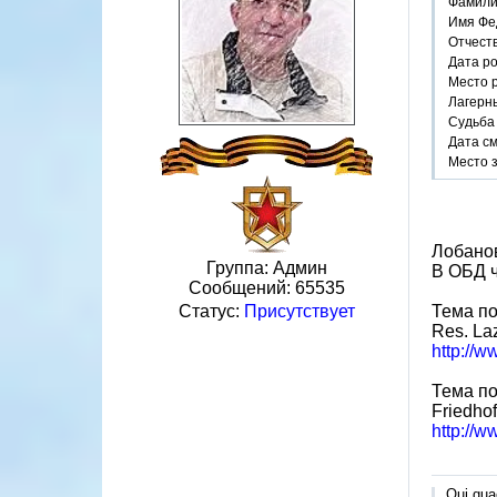
Фамили
Имя Фе
Отчест
Дата р
Место 
Лагерн
Судьба 
Дата см
Место з
Лобанов
Группа: Админ
В ОБД ч
Сообщений:
65535
Тема по
Статус:
Присутствует
Res. Laz
http://w
Тема по
Friedhof
http://w
Qui quae