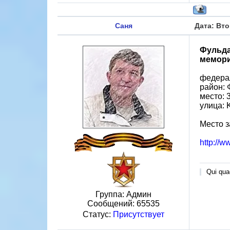
Саня
Дата: Вто
Фульд
мемори
федерал
район: 
место: 
улица: 
Место з
http://w
Qui quae
Группа: Админ
Сообщений:
65535
Статус:
Присутствует