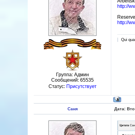
Arbeits
http://w
Reserve 
http://w
Qui quae
Группа: Админ
Сообщений:
65535
Статус:
Присутствует
Саня
Дата: Вто
Цитата
Сан