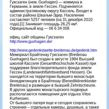
Гуксхаген (нем. Guxhagen) — коммуна в
Германии, в земле Гессен. Подчиняется
административному округу Кассель. Входит в
состав района Швальм-Эдер. Население
составляет 5257 человек (на 31 декабря 2010
года).[1] Занимает площадь 26,25 км².
Официальный код — 06 6 34 008
офиц. сайт общины Гуксхаген
http://www.guxhagen.de/
http://www.gedenkstaette-breitenau.de/gedenk.htm
Мемориал Брайтенау Гуксхаген (Breitenau
Guxhagen) был создан в августе 1984 Высшей
школой Касселя (Gesamthochschule Kassel) при
поддержке благотворительного фонда земли
Гессен (Landeswohlfahrtsverband Hessen). Он
находится на территории бывшего монастыря
бенедиктинцев в Брайтенау (Benediktinerkloster
Breitenau) и размещен в бывшей Zehntscheune.
В других зданиях монастырского подворья
располагаются помещения для отдыха Vitos
Kurhessen.
От бывшего лагеря еще и сегодня сохранились
строения – отдельные камеры, душевые, а также