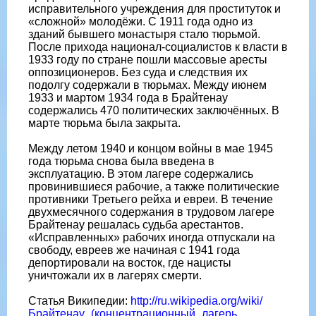
исправительного учреждения для проституток и
«сложной» молодёжи. С 1911 года одно из
зданий бывшего монастыря стало тюрьмой.
После прихода национал-социалистов к власти в
1933 году по стране пошли массовые аресты
оппозиционеров. Без суда и следствия их
подолгу содержали в тюрьмах. Между июнем
1933 и мартом 1934 года в Брайтенау
содержались 470 политических заключённых. В
марте тюрьма была закрыта.
Между летом 1940 и концом войны в мае 1945
года тюрьма снова была введена в
эксплуатацию. В этом лагере содержались
провинившиеся рабочие, а также политические
противники Третьего рейха и евреи. В течение
двухмесячного содержания в трудовом лагере
Брайтенау решалась судьба арестантов.
«Исправленных» рабочих иногда отпускали на
свободу, евреев же начиная с 1941 года
депортировали на восток, где нацисты
уничтожали их в лагерях смерти.
Статья Википедии:
http://ru.wikipedia.org/wiki/
Брайтенау_(концентрационный_лагерь