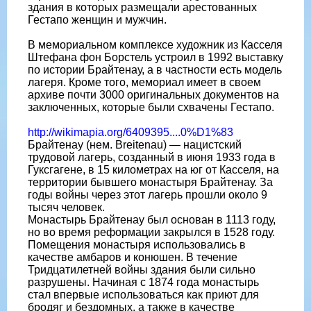
здания в которых размещали арестованных
Гестапо женщин и мужчин.
В мемориальном комплексе художник из Касселя
Штефана фон Борстель устроил в 1992 выставку
по истории Брайтенау, а в частности есть модель
лагеря. Кроме того, мемориал имеет в своем
архиве почти 3000 оригинальных документов на
заключенных, которые были схвачены Гестапо.
http://wikimapia.org/6409395....0%D1%83
Брайтенау (нем. Breitenau) — нацистский
трудовой лагерь, созданный в июня 1933 года в
Гуксгагене, в 15 километрах на юг от Касселя, на
территории бывшего монастыря Брайтенау. За
годы войны через этот лагерь прошли около 9
тысяч человек.
Монастырь Брайтенау был основан в 1113 году,
но во время реформации закрылся в 1528 году.
Помещения монастыря использовались в
качестве амбаров и конюшен. В течение
Тридцатилетней войны здания были сильно
разрушены. Начиная с 1874 года монастырь
стал впервые использоваться как приют для
бродяг и бездомных, а также в качестве