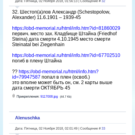
Дата: Пятница, 02 Ноября 2018, 01:56:13 | Сообщение #
32
32. Шестоп(а)лов Александр (Schestopolow,
Alexander) 11.6.1901 – 1939-45
https://obd-memorial.ru/html/info.htm?id=81860029
первич. место зах. Кладбище Штайна (Friedhof
Steina) дата смерти 4.10.1945 место смерти
Steinatal bei Ziegenhain
https://obd-memorial.ru/html/info.htm?id=67702510
погиб в плену Штайна
??
https://obd-memorial.ru/html/info.htm?
id=79947587
попал в плен (освоб.)
это вполне может быть он, см. 2 карты выше
дата смерти ОКТЯБРЬ 45
Прикрепления:
9117008.jpg
(44.7 Kb)
Alenuschka
Дата: Пятница, 02 Ноября 2018, 02:01:49 | Сообщение #
33