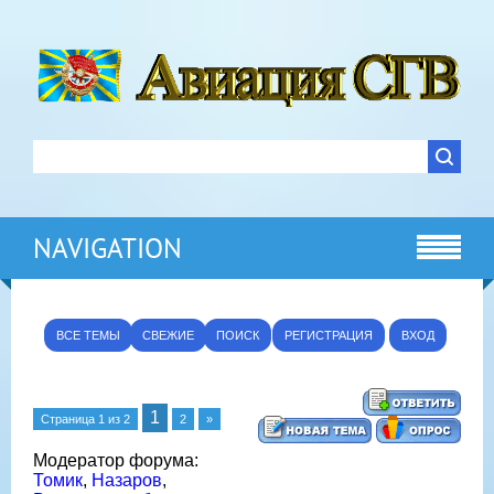
NAVIGATION
ВСЕ ТЕМЫ
СВЕЖИЕ
ПОИСК
РЕГИСТРАЦИЯ
ВХОД
1
Страница
1
из
2
2
»
Модератор форума:
Томик
,
Назаров
,