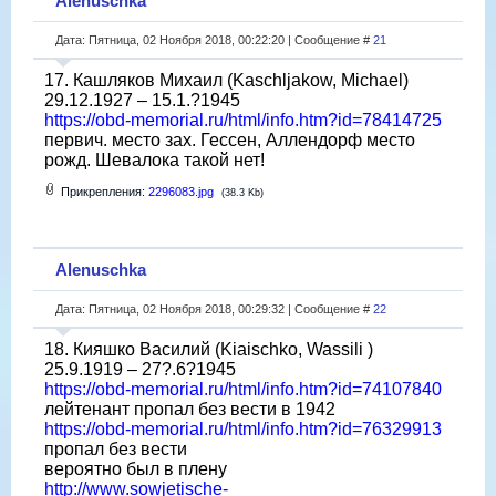
Alenuschka
Дата: Пятница, 02 Ноября 2018, 00:22:20 | Сообщение #
21
17. Кашляков Михаил (Kaschljakow, Michael)
29.12.1927 – 15.1.?1945
https://obd-memorial.ru/html/info.htm?id=78414725
первич. место зах. Гессен, Аллендорф место
рожд. Шевалока такой нет!
Прикрепления:
2296083.jpg
(38.3 Kb)
Alenuschka
Дата: Пятница, 02 Ноября 2018, 00:29:32 | Сообщение #
22
18. Кияшко Василий (Kiaischko, Wassili )
25.9.1919 – 27?.6?1945
https://obd-memorial.ru/html/info.htm?id=74107840
лейтенант пропал без вести в 1942
https://obd-memorial.ru/html/info.htm?id=76329913
пропал без вести
вероятно был в плену
http://www.sowjetische-