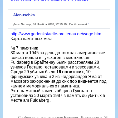
Alenuschka
Дата: Четверг, 01 Ноября 2018, 22:29:10 | Сообщение #
3
http://www.gedenkstaette-breitenau.de/wege.htm
Карта памятных мест
№ 7 памятник
30 марта 1945 за день до того как американские
войска вошли в Гуксхаген в местечке am
Fuldaberg в Брайтенау были расстреляны 28
узников Гестапо гестаповцами и эсесовцами.
Среди 29 убитых было
16 советских
, 10
фрнцузских узника и 2 из Нидерландов Яма от
масового захоронения до сих пор виднеется под
камнем мемориального памятника.
Этот памятный камень община Гуксхаген
установила 30 марта 1987 в память об убитых в
месте am Fuldaberg .
Сообщение отредактировал
Назаров
-
Воскресенье, 06