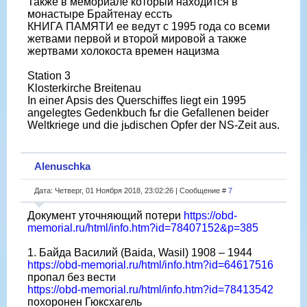
Также в мемориале который находится в
монастыре Брайтенау ессть
КНИГА ПАМЯТИ ее ведут с 1995 года со всеми
жетвами первой и второй мировой а также
жертвами холокоста времен нацизма
Station 3
Klosterkirche Breitenau
In einer Apsis des Querschiffes liegt ein 1995
angelegtes Gedenkbuch fьr die Gefallenen beider
Weltkriege und die jьdischen Opfer der NS-Zeit aus.
Alenuschka
Дата: Четверг, 01 Ноября 2018, 23:02:26 | Сообщение #
7
Документ уточняющий потери
https://obd-
memorial.ru/html/info.htm?id=78407152&p=385
1. Байда Василий (Baida, Wasil) 1908 – 1944
https://obd-memorial.ru/html/info.htm?id=64617516
пропал без вести
https://obd-memorial.ru/html/info.htm?id=78413542
похоронен Гюксхагель