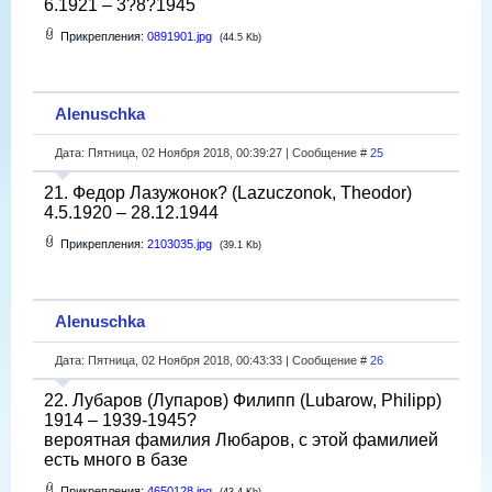
6.1921 – 3?8?1945
Прикрепления:
0891901.jpg
(44.5 Kb)
Alenuschka
Дата: Пятница, 02 Ноября 2018, 00:39:27 | Сообщение #
25
21. Федор Лазужонок? (Lazuczonok, Theodor)
4.5.1920 – 28.12.1944
Прикрепления:
2103035.jpg
(39.1 Kb)
Alenuschka
Дата: Пятница, 02 Ноября 2018, 00:43:33 | Сообщение #
26
22. Лубаров (Лупаров) Филипп (Lubarow, Philipp)
1914 – 1939-1945?
вероятная фамилия Любаров, с этой фамилией
есть много в базе
Прикрепления:
4650128.jpg
(43.4 Kb)