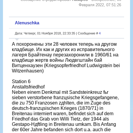
Февраля 2022, 07:51:26
Alenuschka
Дата: Четверг, 01 Ноября 2018, 22:33:35 | Сообщение #
4
А похоронены эти 28 человек теперь на другом
кладбище. Их как и других из исправительного
лагеря Брайтенау перезахоронили в 1960/61 на
кладбище жертв войны Людвгштайн бай
Витценхаузен (Kriegsopferfriedhof Ludwigstein bei
Witzenhausen)
Station 6
Anstaltsfriedhof
Neben einem Denkmal mit Sandsteinkreuz fьr
sieben verstorbene franzцsische Kriegsgefangene,
die zu 750 Franzosen zдhlten, die im Zuge des
deutsch-franzцsischen Krieges (1870/71) in
Breitenau interniert waren, befindet sich auf dem
Friedhof das Grab von Willi Tietz, der 1944 als
Gestapo-Hдftling in Breitenau umkam. Bis Anfang
der 60er Jahre befanden sich dort u.a. auch die