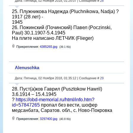
Дата: Пятница, 02 Ноября 2018, 01:25:07 | Сообщение #
28
25. Плужникова Надежда (Pluchnikowa, Nadja) ?
1917 (28 лет) -
1945
26. Пожинский (Починский) Павел (Poczinski,
Paul) 30.1.1907-5.4.1945
На плите написано ЛЕТЧИК (Flieger)
Прикрепления:
4385265.jpg
(39.1 Kb)
Alenuschka
Дата: Пятница, 02 Ноября 2018, 01:35:12 | Сообщение #
29
28. Пуст(а)ков Гаврил (Pusztokow Hawril)
3.6.1914 – 15.4.1945
?
https://obd-memorial.ru/html/info.htm?
id=57847265
пропал без вести, шофер
медсанбата, Саратов. обл., с. Ново-Покровка
Прикрепления:
3297400.jpg
(40.8 Kb)