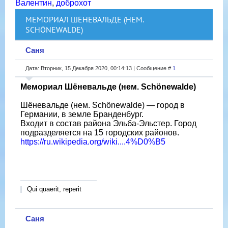
Валентин
,
доброхот
МЕМОРИАЛ ШЁНЕВАЛЬДЕ (НЕМ.
SCHÖNEWALDE)
Саня
Дата: Вторник, 15 Декабря 2020, 00:14:13 | Сообщение #
1
Мемориал Шёневальде (нем. Schönewalde)
Шёневальде (нем. Schönewalde) — город в
Германии, в земле Бранденбург.
Входит в состав района Эльба-Эльстер. Город
подразделяется на 15 городских районов.
https://ru.wikipedia.org/wiki....4%D0%B5
Qui quaerit, reperit
Саня