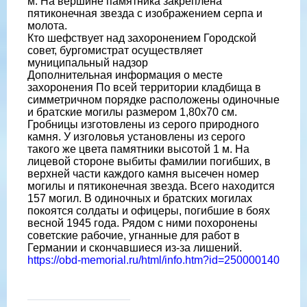
м. На вершине памятника закреплена
пятиконечная звезда с изображением серпа и
молота.
Кто шефствует над захоронением Городской
совет, бургомистрат осуществляет
муниципальный надзор
Дополнительная информация о месте
захоронения По всей территории кладбища в
симметричном порядке расположены одиночные
и братские могилы размером 1,80х70 см.
Гробницы изготовлены из серого природного
камня. У изголовья установлены из серого
такого же цвета памятники высотой 1 м. На
лицевой стороне выбиты фамилии погибших, в
верхней части каждого камня высечен номер
могилы и пятиконечная звезда. Всего находится
157 могил. В одиночных и братских могилах
покоятся солдаты и офицеры, погибшие в боях
весной 1945 года. Рядом с ними похоронены
советские рабочие, угнанные для работ в
Германии и скончавшиеся из-за лишений.
https://obd-memorial.ru/html/info.htm?id=250000140