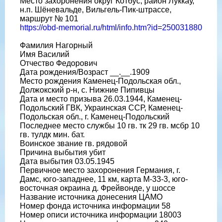
Место захоронения округ Котбус, район Луккау,
н.п. Шёневальде, Вильгель-Пик-штрассе,
маршрут № 101
https://obd-memorial.ru/html/info.htm?id=250031880
Фамилия Нагорный
Имя Василий
Отчество Федорович
Дата рождения/Возраст __.__.1909
Место рождения Каменец-Подольская обл.,
Должокский р-н, с. Нижние Пипивцы
Дата и место призыва 26.03.1944, Каменец-
Подольский ГВК, Украинская ССР, Каменец-
Подольская обл., г. Каменец-Подольский
Последнее место службы 10 гв. тк 29 гв. мсбр 10
гв. тулдк мин. бат.
Воинское звание гв. рядовой
Причина выбытия убит
Дата выбытия 03.05.1945
Первичное место захоронения Германия, г.
Дамс, юго-западнее, 11 км, карта М-33-3, юго-
восточная окраина д. Фрейвонде, у шоссе
Название источника донесения ЦАМО
Номер фонда источника информации 58
Номер описи источника информации 18003