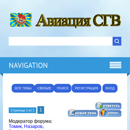
NAVIGATION
ВСЕ ТЕМЫ
СВЕЖИЕ
ПОИСК
РЕГИСТРАЦИЯ
ВХОД
1
Страница
1
из
1
Модератор форума:
Томик
,
Назаров
,