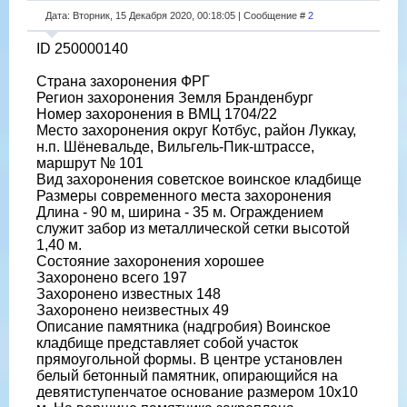
Дата: Вторник, 15 Декабря 2020, 00:18:05 | Сообщение #
2
ID 250000140
Страна захоронения ФРГ
Регион захоронения Земля Бранденбург
Номер захоронения в ВМЦ 1704/22
Место захоронения округ Котбус, район Луккау,
н.п. Шёневальде, Вильгель-Пик-штрассе,
маршрут № 101
Вид захоронения советское воинское кладбище
Размеры современного места захоронения
Длина - 90 м, ширина - 35 м. Ограждением
служит забор из металлической сетки высотой
1,40 м.
Состояние захоронения хорошее
Захоронено всего 197
Захоронено известных 148
Захоронено неизвестных 49
Описание памятника (надгробия) Воинское
кладбище представляет собой участок
прямоугольной формы. В центре установлен
белый бетонный памятник, опирающийся на
девятиступенчатое основание размером 10х10