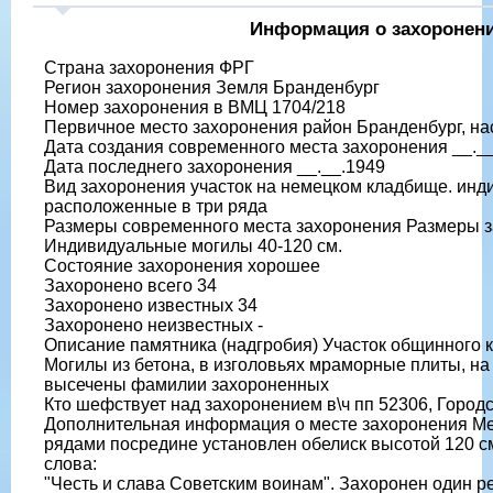
Информация о захоронен
Страна захоронения ФРГ
Регион захоронения Земля Бранденбург
Номер захоронения в ВМЦ 1704/218
Первичное место захоронения район Бранденбург, на
Дата создания современного места захоронения __._
Дата последнего захоронения __.__.1949
Вид захоронения участок на немецком кладбище. ин
расположенные в три ряда
Размеры современного места захоронения Размеры з
Индивидуальные могилы 40-120 см.
Состояние захоронения хорошее
Захоронено всего 34
Захоронено известных 34
Захоронено неизвестных -
Описание памятника (надгробия) Участок общинного 
Могилы из бетона, в изголовьях мраморные плиты, на
высечены фамилии захороненных
Кто шефствует над захоронением в\ч пп 52306, Город
Дополнительная информация о месте захоронения М
рядами посредине установлен обелиск высотой 120 с
слова:
"Честь и слава Советским воинам". Захоронен один р