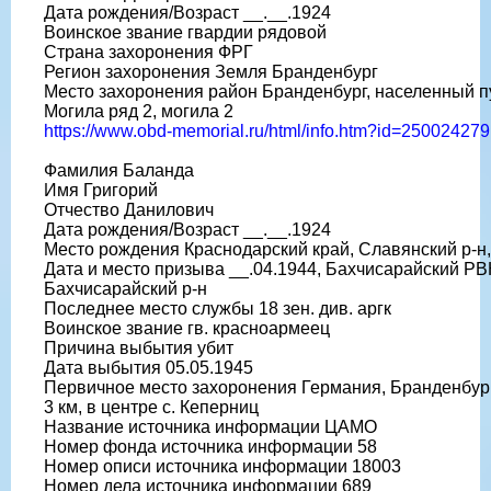
Дата рождения/Возраст __.__.1924
Воинское звание гвардии рядовой
Страна захоронения ФРГ
Регион захоронения Земля Бранденбург
Место захоронения район Бранденбург, населенный п
Могила ряд 2, могила 2
https://www.obd-memorial.ru/html/info.htm?id=250024279
Фамилия Баланда
Имя Григорий
Отчество Данилович
Дата рождения/Возраст __.__.1924
Место рождения Краснодарский край, Славянский р-н
Дата и место призыва __.04.1944, Бахчисарайский Р
Бахчисарайский р-н
Последнее место службы 18 зен. див. аргк
Воинское звание гв. красноармеец
Причина выбытия убит
Дата выбытия 05.05.1945
Первичное место захоронения Германия, Бранденбург, 
3 км, в центре с. Кеперниц
Название источника информации ЦАМО
Номер фонда источника информации 58
Номер описи источника информации 18003
Номер дела источника информации 689