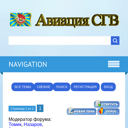
NAVIGATION
ВСЕ ТЕМЫ
СВЕЖИЕ
ПОИСК
РЕГИСТРАЦИЯ
ВХОД
1
Страница
1
из
1
Модератор форума:
Томик
,
Назаров
,