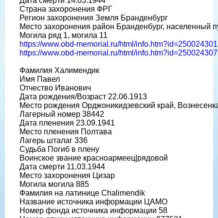
Дата смерти 14.03.1944
Страна захоронения ФРГ
Регион захоронения Земля Бранденбург
Место захоронения район Бранденбург, населенный п
Могила ряд 1, могила 11
https://www.obd-memorial.ru/html/info.htm?id=250024301
https://www.obd-memorial.ru/html/info.htm?id=250024307
Фамилия Халимендик
Имя Павел
Отчество Иванович
Дата рождения/Возраст 22.06.1913
Место рождения Орджоникидзевский край, Вознесенк
Лагерный номер 38442
Дата пленения 23.09.1941
Место пленения Полтава
Лагерь шталаг 336
Судьба Погиб в плену
Воинское звание красноармеец|рядовой
Дата смерти 11.03.1944
Место захоронения Цизар
Могила могила 885
Фамилия на латинице Chalimendik
Название источника информации ЦАМО
Номер фонда источника информации 58