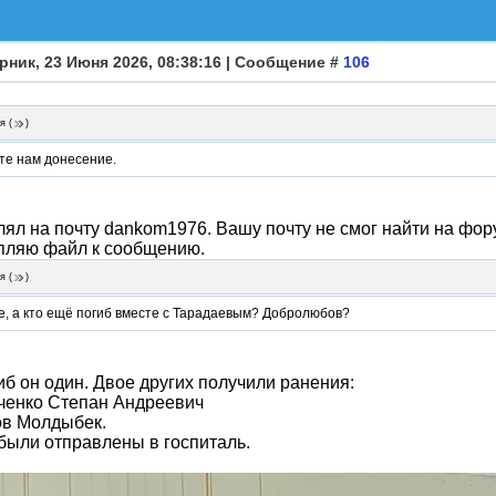
рник, 23 Июня 2026, 08:38:16 | Сообщение #
106
я
(
)
те нам донесение.
ял на почту dankom1976. Вашу почту не смог найти на фор
пляю файл к сообщению.
я
(
)
е, а кто ещё погиб вместе с Тарадаевым? Добролюбов?
иб он один. Двое других получили ранения:
ченко Степан Андреевич
ов Молдыбек.
были отправлены в госпиталь.