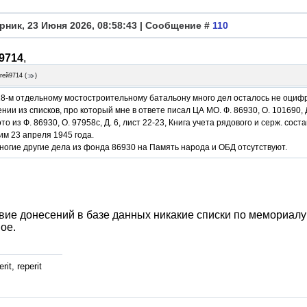
рник, 23 Июня 2026, 08:58:43 | Сообщение #
110
9714
,
гей9714
(
)
18-м отдельному мостостроительному батальону много дел осталось не оцифр
нии из списков, про который мне в ответе писал ЦА МО. Ф. 86930, О. 101690, Д.
то из Ф. 86930, О. 97958с, Д. 6, лист 22-23, Книга учета рядового и серж. со
м 23 апреля 1945 года.
ногие другие дела из фонда 86930 на Память народа и ОБД отсутствуют.
вие донесений в базе данных никакие списки по мемориалу
ое.
rit, reperit