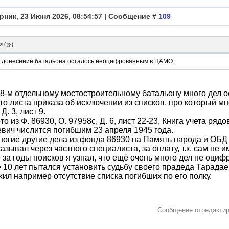
рник, 23 Июня 2026, 08:54:57 | Сообщение #
109
я
(
)
 донесение батальона осталось неоцифрованным в ЦАМО.
18-м отдельному мостостроительному батальону много дел 
то листа приказа об исключении из списков, про который мн
Д. 3, лист 9.
то из Ф. 86930, О. 97958с, Д. 6, лист 22-23, Книга учета ря
вич числится погибшим 23 апреля 1945 года.
ногие другие дела из фонда 86930 на Память народа и ОБД 
казывал через частного специалиста, за оплату, т.к. сам не
за годы поисков я узнал, что ещё очень много дел не оциф
 10 лет пытался установить судьбу своего прадеда Тарада
ил например отсутствие списка погибших по его полку.
Сообщение отредакти