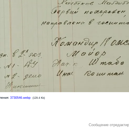
ления:
3730546.webp
(129.4 Kb)
Сообщение отредакти