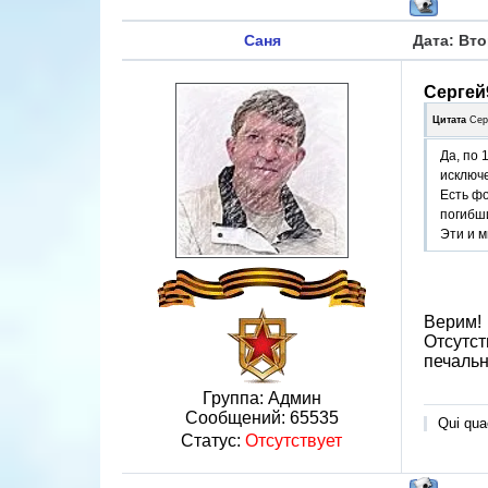
Саня
Дата: Вто
Сергей
Цитата
Сер
Да, по 
исключе
Есть фо
погибши
Эти и м
Верим!
Отсутст
печальн
Группа: Админ
Сообщений:
65535
Qui quae
Статус:
Отсутствует