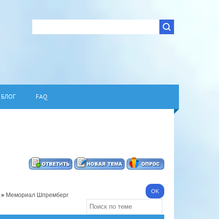
БЛОГ
FAQ
»
Мемориал Шпремберг