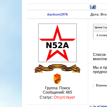
dankom1976
Дата: Вто
Цитата
Сер
А почем
Список 
многочи
Мы и пр
предпо
Военны
Группа: Поиск
Сообщений:
465
Статус:
Отсутствует