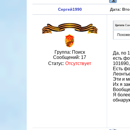
Сергей1990
Дата: Вто
Цитата
Сан
Похоже
Группа: Поиск
Да, по 
Сообщений:
17
есть фо
Статус:
Отсутствует
101690, 
Есть фо
Леонтье
Эти и м
Их я за
Вообще 
Я более
обнаруж