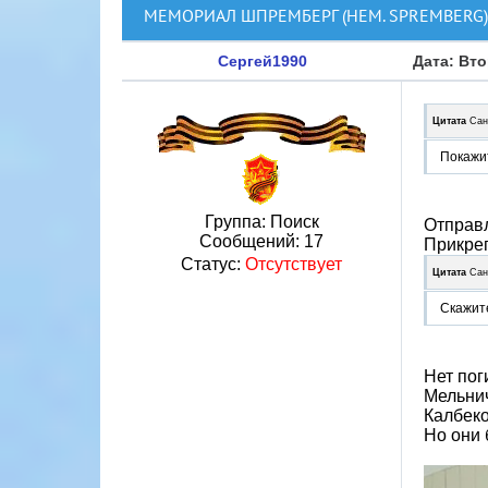
МЕМОРИАЛ ШПРЕМБЕРГ (НЕМ. SPREMBERG)
Сергей1990
Дата: Вто
Цитата
Сан
Покажи
Группа: Поиск
Отправл
Сообщений:
17
Прикре
Статус:
Отсутствует
Цитата
Сан
Скажит
Нет пог
Мельни
Калбек
Но они 