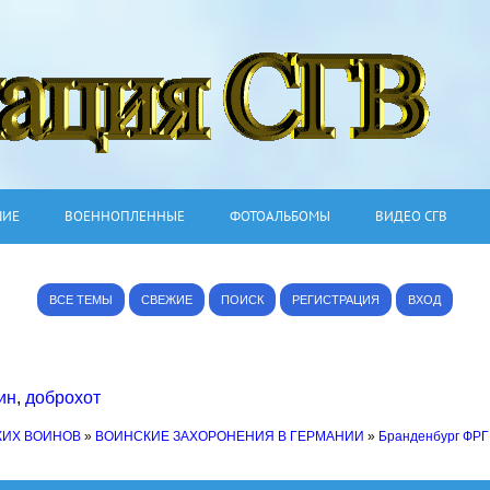
ШИЕ
ВОЕННОПЛЕННЫЕ
ФОТОАЛЬБОМЫ
ВИДЕО СГВ
ВСЕ ТЕМЫ
СВЕЖИЕ
ПОИСК
РЕГИСТРАЦИЯ
ВХОД
ин
,
доброхот
КИХ ВОИНОВ
»
ВОИНСКИЕ ЗАХОРОНЕНИЯ В ГЕРМАНИИ
»
Бранденбург ФРГ