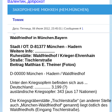
Валентин
,
доброхот
ЗАХОРОНЕНИЕ МЮНХЕН (НЕМ.MÜNCHEN)
Томик
Дата: Пятница, 06 Июля 2012, 23:45:01 | Сообщение #
1
Waldfriedhof in München.Bayern
Stadt / OT: D-81377 München - Hadern
Weitere Info: ....................
Ruhestätte: Waldfriedhof / Krieger-Ehrenhain
Straße: Tischlerstraße
Beitrag Matthias E. Theiner (Fotos)
D-00000 München - Hadern / Waldfriedhof
Unter den Kriegsopfern befinden sich aus ...
Deutschland: ................ 3.199 (?)
ausländische Kriegsopfer: 343 (aus 17 Nationen)
Die Kriegsgräberstätte „Tischlerstraße“ (an anderer Stelle
auch „München-Waldfriedhof“ genannt) liegt östlich des
Waldfriedhofs (Eingang Tischlerstraße).