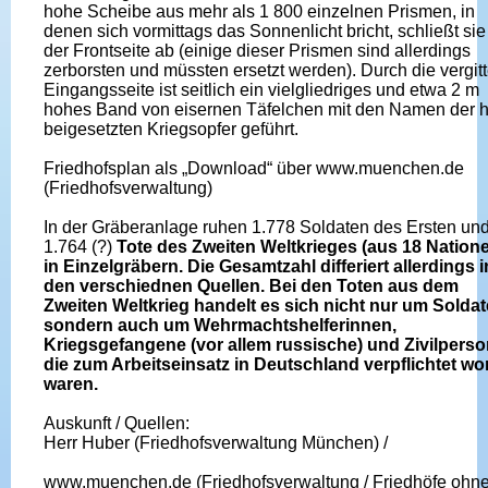
hohe Scheibe aus mehr als 1 800 einzelnen Prismen, in
denen sich vormittags das Sonnenlicht bricht, schließt sie
der Frontseite ab (einige dieser Prismen sind allerdings
zerborsten und müssten ersetzt werden). Durch die vergitt
Eingangsseite ist seitlich ein vielgliedriges und etwa 2 m
hohes Band von eisernen Täfelchen mit den Namen der h
beigesetzten Kriegsopfer geführt.
Friedhofsplan als „Download“ über www.muenchen.de
(Friedhofsverwaltung)
In der Gräberanlage ruhen 1.778 Soldaten des Ersten un
1.764 (?)
Tote des Zweiten Weltkrieges (aus 18 Nation
in Einzelgräbern. Die Gesamtzahl differiert allerdings i
den verschiednen Quellen. Bei den Toten aus dem
Zweiten Weltkrieg handelt es sich nicht nur um Soldat
sondern auch um Wehrmachtshelferinnen,
Kriegsgefangene (vor allem russische) und Zivilperso
die zum Arbeitseinsatz in Deutschland verpflichtet w
waren.
Auskunft / Quellen:
Herr Huber (Friedhofsverwaltung München) /
www.muenchen.de (Friedhofsverwaltung / Friedhöfe ohn