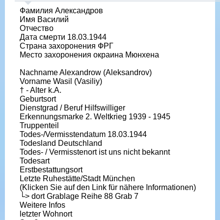
Фамилия Александров
Имя Василий
Отчество
Дата смерти 18.03.1944
Страна захоронения ФРГ
Место захоронения окраина Мюнхена
Nachname Alexandrow (Aleksandrov)
Vorname Wasil (Vasiliy)
† - Alter k.A.
Geburtsort
Dienstgrad / Beruf Hilfswilliger
Erkennungsmarke 2. Weltkrieg 1939 - 1945
Truppenteil
Todes-/Vermisstendatum 18.03.1944
Todesland Deutschland
Todes- / Vermisstenort ist uns nicht bekannt
Todesart
Erstbestattungsort
Letzte Ruhestätte/Stadt München
(Klicken Sie auf den Link für nähere Informationen)
└> dort Grablage Reihe 88 Grab 7
Weitere Infos
letzter Wohnort