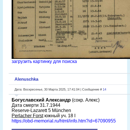
загрузить картинку для поиска
Alenuschka
Дата: Воскресенье, 30 Марта 2025, 17:41:04 | Сообщение #
14
Богуславский Александр
(сокр. Алекс)
Дата смерти 31.7.1944
Reserve-Lazarett 5 München
Perlacher Forst
южный уч. 18 I
https://obd-memorial.ru/html/info.htm?id=67090955