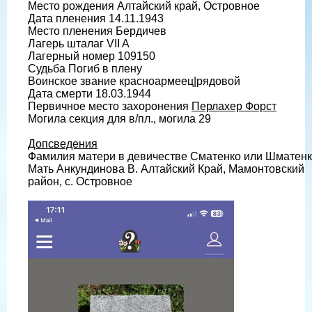
Место рождения Алтайский край, Островное
Дата пленения 14.11.1943
Место пленения Бердичев
Лагерь шталаг VII A
Лагерный номер 109150
Судьба Погиб в плену
Воинское звание красноармеец|рядовой
Дата смерти 18.03.1944
Первичное место захоронения
Перлахер Форст
Могила секция для в/пл., могила 29
Допсведения
Фамилия матери в девичестве Сматенко или Шматен
Мать Анкундинова В. Алтайский Край, Мамонтовский
район, с. Островное