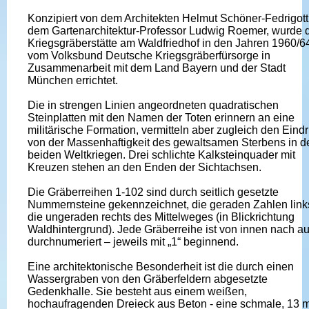
Konzipiert von dem Architekten Helmut Schöner-Fedrigott
dem Gartenarchitektur-Professor Ludwig Roemer, wurde 
Kriegsgräberstätte am Waldfriedhof in den Jahren 1960/6
vom Volksbund Deutsche Kriegsgräberfürsorge in
Zusammenarbeit mit dem Land Bayern und der Stadt
München errichtet.
Die in strengen Linien angeordneten quadratischen
Steinplatten mit den Namen der Toten erinnern an eine
militärische Formation, vermitteln aber zugleich den Eind
von der Massenhaftigkeit des gewaltsamen Sterbens in d
beiden Weltkriegen. Drei schlichte Kalksteinquader mit
Kreuzen stehen an den Enden der Sichtachsen.
Die Gräberreihen 1-102 sind durch seitlich gesetzte
Nummernsteine gekennzeichnet, die geraden Zahlen link
die ungeraden rechts des Mittelweges (in Blickrichtung
Waldhintergrund). Jede Gräberreihe ist von innen nach a
durchnumeriert – jeweils mit „1“ beginnend.
Eine architektonische Besonderheit ist die durch einen
Wassergraben von den Gräberfeldern abgesetzte
Gedenkhalle. Sie besteht aus einem weißen,
hochaufragenden Dreieck aus Beton - eine schmale, 13 