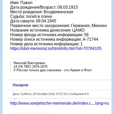
Имя: Павел
Дата рождения/Возраст: 08.03.1915
Место рождения: Воздвиженская
Судьба: погиб в плену
Дата смерти: 09.04.1945
Первичное место захоронения: Германия, Мюнхен
Название источника донесения: ЦАМО
Номер фонда источника информации: 58
Номер описи источника информации: A-71744
Номер дела источника информации: 1
https://obd-memorial.ru/html/info.htm?id=70784105
Николай Викторович
14 ОА ПВО 1974-1976
У России только два союзника - это Армия и Флот
Назаров
Дата: Суббота, 20 Октября 2018, 07:57:15 | Сообщение #
8
http://www.sowjetische-memoriale.de/index.c....lang=ru