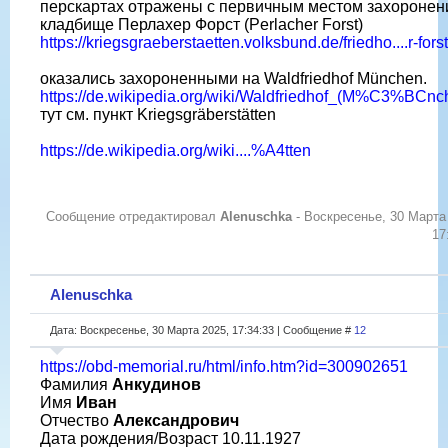
перскартах отражены с первичным местом захоронени
кладбище Перлахер Форст (Perlacher Forst)
https://kriegsgraeberstaetten.volksbund.de/friedho....r-forst
оказались захороненными на Waldfriedhof München.
https://de.wikipedia.org/wiki/Waldfriedhof_(M%C3%BCnc
тут см. пункт Kriegsgräberstätten
https://de.wikipedia.org/wiki....%A4tten
Сообщение отредактировал
Alenuschka
-
Воскресенье, 30 Марта
17
Alenuschka
Дата: Воскресенье, 30 Марта 2025, 17:34:33 | Сообщение #
12
https://obd-memorial.ru/html/info.htm?id=300902651
Фамилия
Анкудинов
Имя
Иван
Отчество
Александрович
Дата рождения/Возраст 10.11.1927