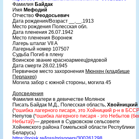
Фамилия
Байдак
Имя
Мефодий
Отчество
Феодосьевич
Дата рождения/Возраст __.__.1913
Место рождения Полесская обл.
Дата пленения 26.07.1942
Место пленения Воронеж
Лагерь шталаг VII A
Лагерный номер 107507
Судьба Погиб в плену
Воинское звание красноармеец|рядовой
Дата смерти 28.02.1945
Первичное место захоронения
Мюнхен (кладбище
Перлахер)
Могила забор с южной стороны, могила 45
Допсведения
Фамилия матери в девичестве Молянок
Писать Байдак М.Д., Полесская область,
Хвойницкий 
(
*ошибка лагерного писаря, это Хойницкий р-н в БСС
Непутов (
*ошибка лагерного писаря - это Небытов (бе
Небытаў)
— деревня в Судковском сельсовете
Хойникского района Гомельской области Республики
Беларусь)
https://poisk.re/loss/prisoners/300261298