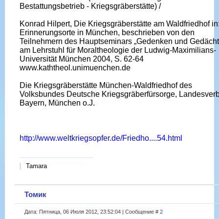
Bestattungsbetrieb - Kriegsgräberstätte) /
Konrad Hilpert, Die Kriegsgräberstätte am Waldfriedhof in
Erinnerungsorte in München, beschrieben von den
Teilnehmern des Hauptseminars „Gedenken und Gedächt
am Lehrstuhl für Moraltheologie der Ludwig-Maximilians-
Universität München 2004, S. 62-64
www.kaththeol.unimuenchen.de
Die Kriegsgräberstätte München-Waldfriedhof des
Volksbundes Deutsche Kriegsgräberfürsorge, Landesver
Bayern, München o.J.
http://www.weltkriegsopfer.de/Friedho....54.html
Tamara
Томик
Дата: Пятница, 06 Июля 2012, 23:52:04 | Сообщение #
2