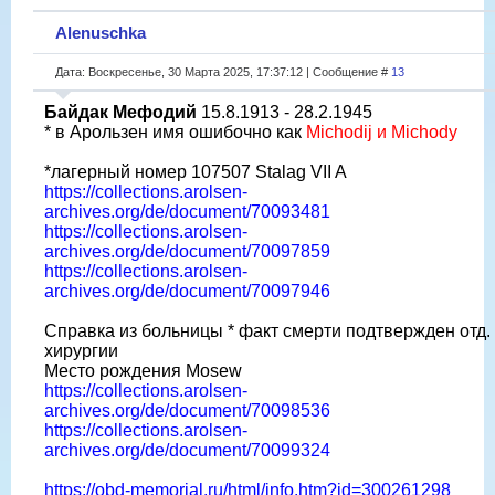
Alenuschka
Дата: Воскресенье, 30 Марта 2025, 17:37:12 | Сообщение #
13
Байдак Мефодий
15.8.1913 - 28.2.1945
* в Арользен имя ошибочно как
Michodij и Michody
*лагерный номер 107507 Stalag VII A
https://collections.arolsen-
archives.org/de/document/70093481
https://collections.arolsen-
archives.org/de/document/70097859
https://collections.arolsen-
archives.org/de/document/70097946
Справка из больницы * факт смерти подтвержден отд.
хирургии
Место рождения Mosew
https://collections.arolsen-
archives.org/de/document/70098536
https://collections.arolsen-
archives.org/de/document/70099324
https://obd-memorial.ru/html/info.htm?id=300261298