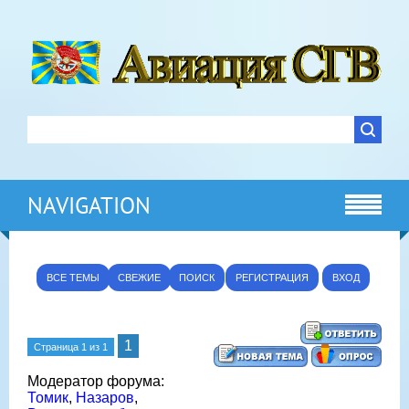
NAVIGATION
ВСЕ ТЕМЫ
СВЕЖИЕ
ПОИСК
РЕГИСТРАЦИЯ
ВХОД
1
Страница
1
из
1
Модератор форума:
Томик
,
Назаров
,