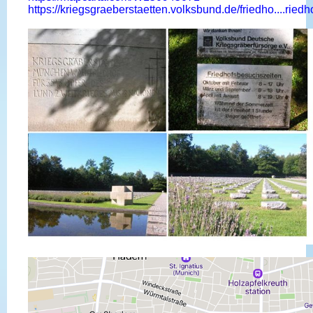
https://kriegsgraeberstaetten.volksbund.de/friedho....riedh