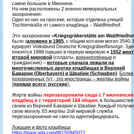
самое большое в Мюнхене.
На нем расположены 2 военно-мемориальных
захоронения:
Одно из них на просеке, которая отделена улицей
Tischlerstraße от самого кладбища – Waldfriedhof.
Это захоронение «
Kriegsgräberstätte am Waldfriedho
было з
аложено в 1965
, с общим кол-вом могил 3540. 
курирует Volksbund Deutsche Kriegsgräberfürsorge. Зде
покоятся 1988 павших в первую мировую и
1552 жер
второй мировой
(солдаты,
военнопленные
и
гражданские) –
которые сначала лежали на
многочисленных других кладбищах в Верхней
Баварии (Oberbayern) и Швабии (Schwaben)
.
Боле
похороненных тут - это иностранцы – жертвы войны
(
прежде всего, русские
).
Жертв войны
перезахоронили сюда с 7 мюнхенски
кладбищ и с территорий 164 общин
, в большинстве
своем из Верхней Баварии и Швабии. Каждый получи
свою могилу. 83 жертвы 2ой мировой служба
перезахоронения не смогла идентифицировать.
Локация и фото кладбища
https://mapcarta.com/W150945071