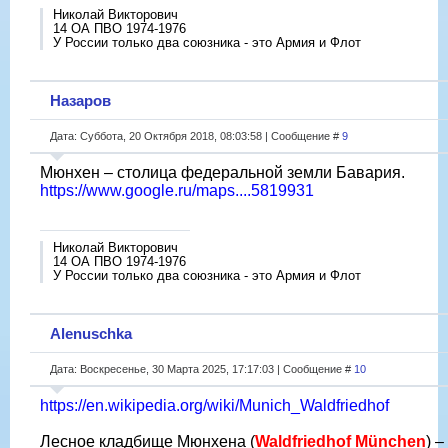
Николай Викторович
14 ОА ПВО 1974-1976
У России только два союзника - это Армия и Флот
Назаров
Дата: Суббота, 20 Октября 2018, 08:03:58 | Сообщение #
9
Мюнхен – столица федеральной земли Бавария.
https://www.google.ru/maps....5819931
Николай Викторович
14 ОА ПВО 1974-1976
У России только два союзника - это Армия и Флот
Alenuschka
Дата: Воскресенье, 30 Марта 2025, 17:17:03 | Сообщение #
10
https://en.wikipedia.org/wiki/Munich_Waldfriedhof
Лесное кладбище Мюнхена (
Waldfriedhof München
) –