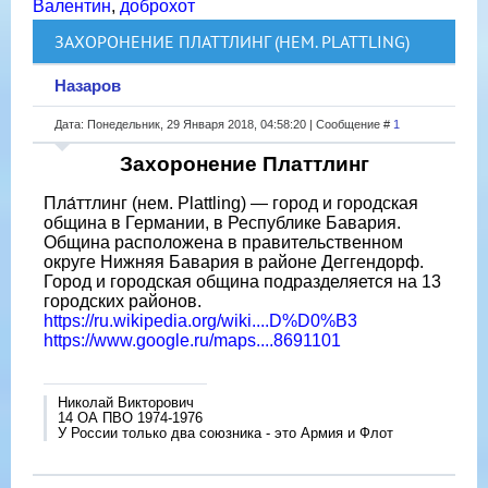
Валентин
,
доброхот
ЗАХОРОНЕНИЕ ПЛАТТЛИНГ (НЕМ. PLATTLING)
Назаров
Дата: Понедельник, 29 Января 2018, 04:58:20 | Сообщение #
1
Захоронение Платтлинг
Пла́ттлинг (нем. Plattling) — город и городская
община в Германии, в Республике Бавария.
Община расположена в правительственном
округе Нижняя Бавария в районе Деггендорф.
Город и городская община подразделяется на 13
городских районов.
https://ru.wikipedia.org/wiki....D%D0%B3
https://www.google.ru/maps....8691101
Николай Викторович
14 ОА ПВО 1974-1976
У России только два союзника - это Армия и Флот