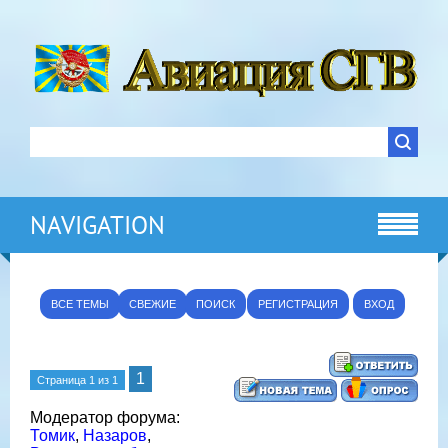
NAVIGATION
ВСЕ ТЕМЫ
СВЕЖИЕ
ПОИСК
РЕГИСТРАЦИЯ
ВХОД
1
Страница
1
из
1
Модератор форума:
Томик
,
Назаров
,