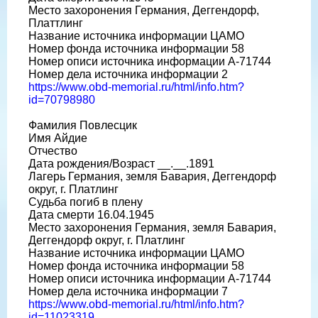
Место захоронения Германия, Деггендорф,
Платтлинг
Название источника информации ЦАМО
Номер фонда источника информации 58
Номер описи источника информации A-71744
Номер дела источника информации 2
https://www.obd-memorial.ru/html/info.htm?
id=70798980
Фамилия Повлесцик
Имя Айдие
Отчество
Дата рождения/Возраст __.__.1891
Лагерь Германия, земля Бавария, Деггендорф
округ, г. Платлинг
Судьба погиб в плену
Дата смерти 16.04.1945
Место захоронения Германия, земля Бавария,
Деггендорф округ, г. Платлинг
Название источника информации ЦАМО
Номер фонда источника информации 58
Номер описи источника информации A-71744
Номер дела источника информации 7
https://www.obd-memorial.ru/html/info.htm?
id=11023319