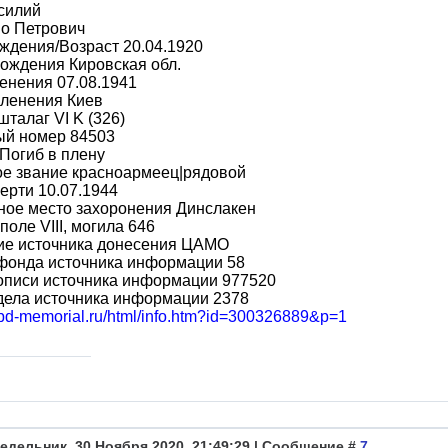
силий
во Петрович
ждения/Возраст 20.04.1920
ождения Кировская обл.
енения 07.08.1941
пленения Киев
шталаг VI K (326)
ый номер 84503
Погиб в плену
ое звание красноармеец|рядовой
ерти 10.07.1944
ное место захоронения Динслакен
поле VIII, могила 646
ие источника донесения ЦАМО
фонда источника информации 58
описи источника информации 977520
дела источника информации 2378
/obd-memorial.ru/html/info.htm?id=300326889&p=1
едельник, 30 Ноября 2020, 21:49:29 | Сообщение #
7