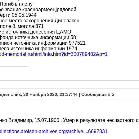
Погиб в плену
ое звание красноармеец|рядовой
ерти 05.05.1944
ное место захоронения Динслакен
поле 8, могила 371
ие источника донесения ЦАМО
фонда источника информации 58
описи источника информации 977521
дела источника информации 1974
/obd-memorial.ru/html/info.htm?id=300789482&p=1
едельник, 30 Ноября 2020, 21:37:44 | Сообщение #
5
ко Владимир, 15.07.1900 . Умер в результате несчастного 
collections.arolsen-archives.org/archive....6692831