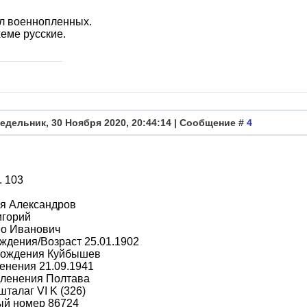
л военнопленных.
хеме русские.
едельник, 30 Ноября 2020, 20:44:14 | Сообщение #
4
. 103
я Александров
игорий
во Иванович
ждения/Возраст 25.01.1902
рождения Куйбышев
енения 21.09.1941
пленения Полтава
шталаг VI K (326)
ый номер 86724