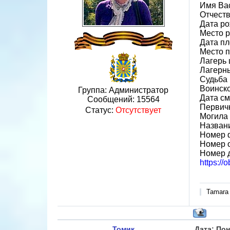
Имя Ва
Отчест
Дата ро
Место р
Дата пл
Место 
Лагерь 
Лагерн
Судьба 
Воинск
Группа: Администратор
Дата см
Сообщений:
15564
Первич
Статус:
Отсутствует
Могила 
Назван
Номер 
Номер 
Номер 
https:/
Tamara
Томик
Дата: Пон