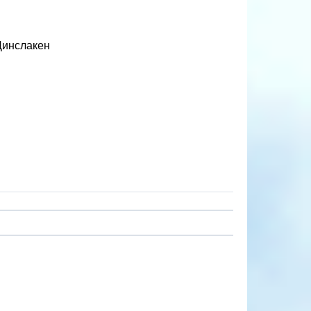
Динслакен