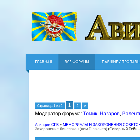
ГЛАВНАЯ
ВСЕ ФОРУМЫ
ПАВШИЕ / ПРОПАВ
1
Страница
1
из
2
2
»
Модератор форума:
Томик
,
Назаров
,
Валент
Авиации СГВ
»
МЕМОРИАЛЫ И ЗАХОРОНЕНИЯ СОВЕТС
Захоронение Динслакен (нем.Dinslaken)
(Северный Рейн 