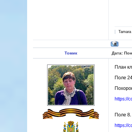
Tamara
Томик
Дата: Пон
План к
Поле 24
Похорон
https://
Поле 8.
https://