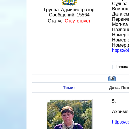
Судьба 
Воинск
Группа: Администратор
Дата см
Сообщений:
15564
Первич
Статус:
Отсутствует
Могила 
Назван
Номер 
Номер 
Номер 
https:/
Tamara
Томик
Дата: Пон
5.
Ахримен
https://