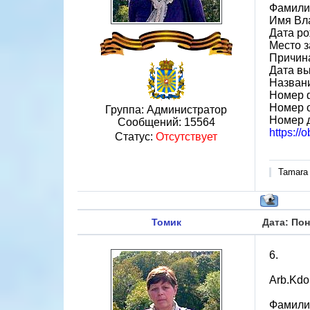
Фамили
Имя Вл
Дата ро
Место 
Причина
Дата вы
Назван
Номер 
Номер 
Группа: Администратор
Номер 
Сообщений:
15564
https://
Статус:
Отсутствует
Tamara
Томик
Дата: Пон
6.
Arb.Kdo
Фамили