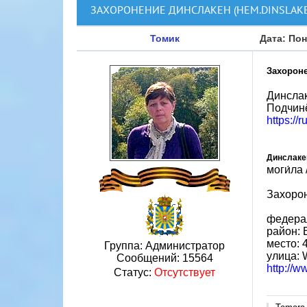
ЗАХОРОНЕНИЕ ДИНСЛАКЕН (НЕМ.DINSLAK
Томик
Дата: Пон
Захороне
Динслак
Подчинё
https://
Динслаке
моги́ла
Захорон
федера
район: 
место: 
Группа: Администратор
улица: 
Сообщений:
15564
http://w
Статус:
Отсутствует