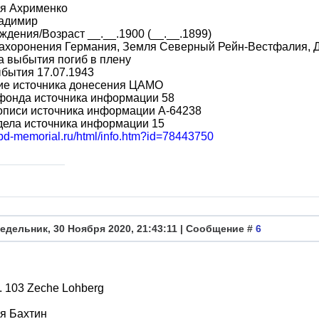
я Ахрименко
адимир
ждения/Возраст __.__.1900 (__.__.1899)
захоронения Германия, Земля Северный Рейн-Вестфалия, 
 выбытия погиб в плену
бытия 17.07.1943
ие источника донесения ЦАМО
фонда источника информации 58
описи источника информации A-64238
дела источника информации 15
obd-memorial.ru/html/info.htm?id=78443750
едельник, 30 Ноября 2020, 21:43:11 | Сообщение #
6
. 103 Zeche Lohberg
я Бахтин