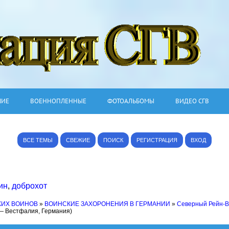
ШИЕ
ВОЕННОПЛЕННЫЕ
ФОТОАЛЬБОМЫ
ВИДЕО СГВ
ВСЕ ТЕМЫ
СВЕЖИЕ
ПОИСК
РЕГИСТРАЦИЯ
ВХОД
ин
,
доброхот
КИХ ВОИНОВ
»
ВОИНСКИЕ ЗАХОРОНЕНИЯ В ГЕРМАНИИ
»
Северный Рейн-
— Вестфалия, Германия)