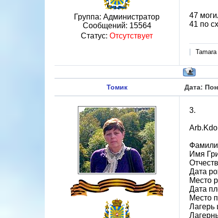
47 моги
Группа: Администратор
41 по с
Сообщений:
15564
Статус:
Отсутствует
Tamara
Томик
Дата: Пон
3.
Arb.Kdo
Фамили
Имя Гр
Отчест
Дата ро
Место 
Дата пл
Место 
Лагерь 
Лагерн