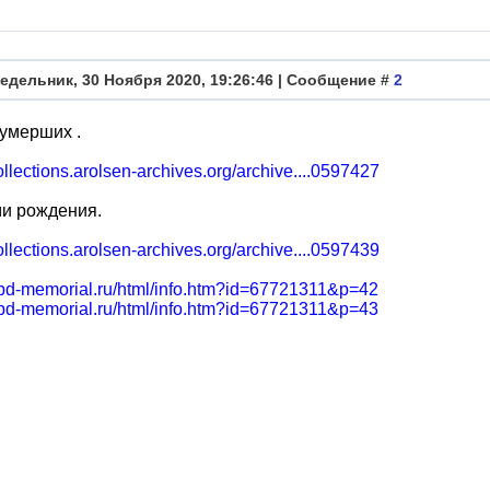
едельник, 30 Ноября 2020, 19:26:46 | Сообщение #
2
умерших .
collections.arolsen-archives.org/archive....0597427
ми рождения.
collections.arolsen-archives.org/archive....0597439
/obd-memorial.ru/html/info.htm?id=67721311&p=42
/obd-memorial.ru/html/info.htm?id=67721311&p=43