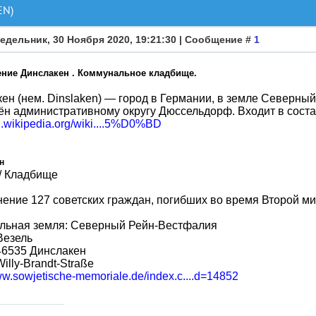
EN)
едельник, 30 Ноября 2020, 19:21:30 | Сообщение #
1
ние Динслакен . Коммунальное кладбище.
ен (нем. Dinslaken) — город в Германии, в земле Северны
н административному округу Дюссельдорф. Входит в соста
ru.wikipedia.org/wiki....5%D0%BD
н
 / Кладбище
ение 127 советских граждан, погибших во время Второй миро
льная земля: Северный Рейн-Вестфалия
Везель
46535 Динслакен
Willy-Brandt-Straße
ww.sowjetische-memoriale.de/index.c....d=14852