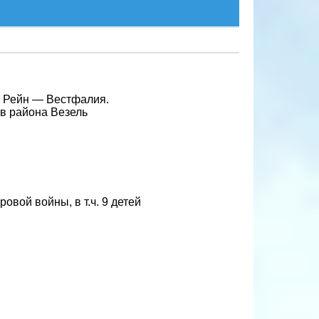
й Рейн — Вестфалия.
в района Везель
вой войны, в т.ч. 9 детей