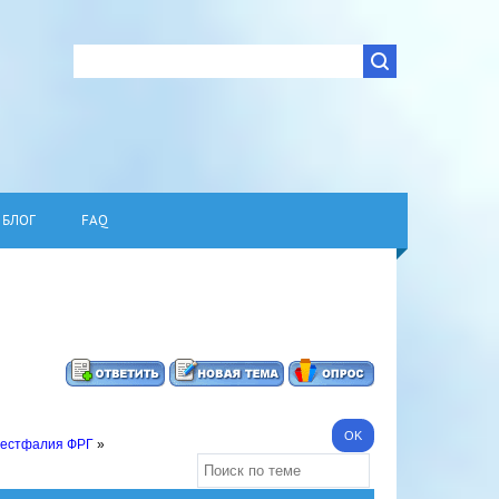
БЛОГ
FAQ
Вестфалия ФРГ
»