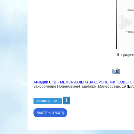
Прикреп
Авиации СГВ
»
МЕМОРИАЛЫ И ЗАХОРОНЕНИЯ СОВЕТС
Захоронение Нойенбекен/Падеборн, Майербреде, 19
(Ein
1
Страница
1
из
1