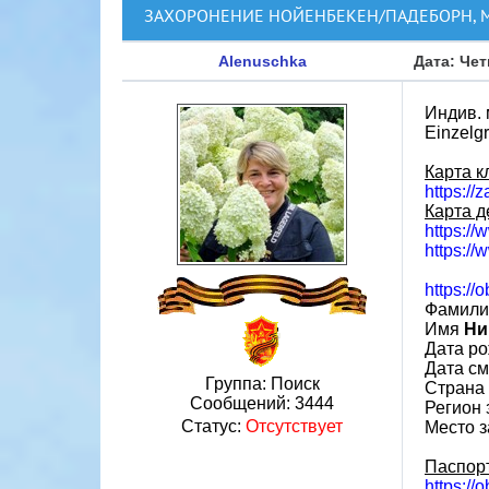
ЗАХОРОНЕНИЕ НОЙЕНБЕКЕН/ПАДЕБОРН, М
Alenuschka
Дата: Чет
Индив. 
Einzelg
Карта к
https:/
Карта д
https://
https:/
https://
Фамил
Имя
Ни
Дата ро
Дата см
Группа: Поиск
Страна
Сообщений:
3444
Регион
Статус:
Отсутствует
Место з
Паспор
https://