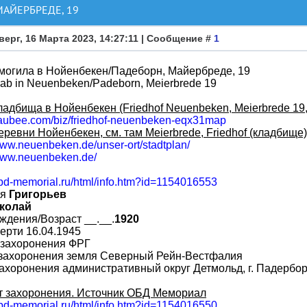
АЙЕРБРЕДЕ, 19
верг, 16 Марта 2023, 14:27:11 | Сообщение #
1
могила в Нойенбекен/Падеборн, Майербреде, 19
rab in Neuenbeken/Padeborn, Meierbrede 19
ладбища в Нойенбекен (Friedhof Neuenbeken, Meierbrede 19,
/zaubee.com/biz/friedhof-neuenbeken-eqx31map
еревни Нойенбекен, см. там Meierbrede, Friedhof (кладбище)
www.neuenbeken.de/unser-ort/stadtplan/
/www.neuenbeken.de/
obd-memorial.ru/html/info.htm?id=1154016553
ия
Григорьев
колай
ждения/Возраст __.__.
1920
ерти 16.04.1945
 захоронения ФРГ
 захоронения земля Северный Рейн-Вестфалия
ахоронения административный округ Детмольд, г. Падерборн
т захоронения. Источник ОБД Мемориал
obd-memorial.ru/html/info.htm?id=1154016550