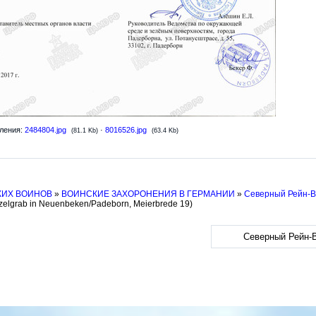
ления:
2484804.jpg
·
8016526.jpg
(81.1 Kb)
(63.4 Kb)
КИХ ВОИНОВ
»
ВОИНСКИЕ ЗАХОРОНЕНИЯ В ГЕРМАНИИ
»
Северный Рейн-
zelgrab in Neuenbeken/Padeborn, Meierbrede 19)