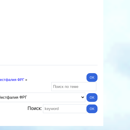
Вестфалия ФРГ
»
Поиск: