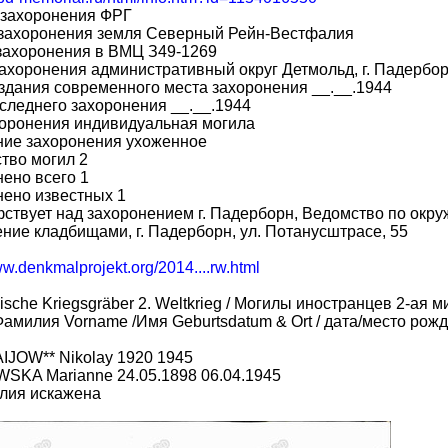
 захоронения ФРГ
 захоронения земля Северный Рейн-Вестфалия
захоронения в ВМЦ З49-1269
ахоронения административный округ Детмольд, г. Падерборн
здания современного места захоронения __.__.1944
следнего захоронения __.__.1944
хоронения индивидуальная могила
ние захоронения ухоженное
тво могил 2
ено всего 1
ено известных 1
ствует над захоронением г. Падерборн, Ведомство по окр
ние кладбищами, г. Падерборн, ул. Потанусштрасе, 55
ww.denkmalprojekt.org/2014....rw.html
ische Kriegsgräber 2. Weltkrieg / Могилы иностранцев 2-ая 
амилия Vorname /Имя Geburtsdatum & Ort / дата/место рожд
JOW** Nikolay 1920 1945
SKA Marianne 24.05.1898 06.04.1945
лия искажена