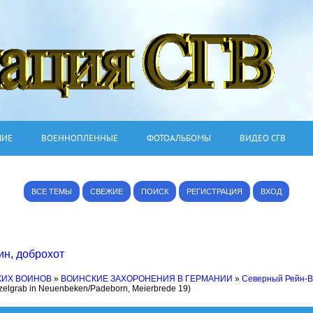
ШИЕ
ВОЕННОПЛЕННЫЕ
ФОТОАЛЬБОМЫ
ВИДЕО СГВ
ВСЕ ТЕМЫ
СВЕЖИЕ
ПОИСК
РЕГИСТРАЦИЯ
ВХОД
ин
,
доброхот
КИХ ВОИНОВ
»
ВОИНСКИЕ ЗАХОРОНЕНИЯ В ГЕРМАНИИ
»
Северный Рейн-
zelgrab in Neuenbeken/Padeborn, Meierbrede 19)