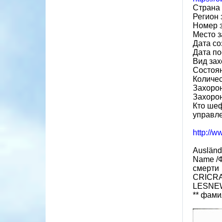
Страна
Регион
Номер 
Место з
Дата со
Дата по
Вид за
Состоя
Количес
Захорон
Захорон
Кто шеф
управле
http://w
Ausländ
Name /Ф
смерти
CRICRAI
LESNEW
** фами