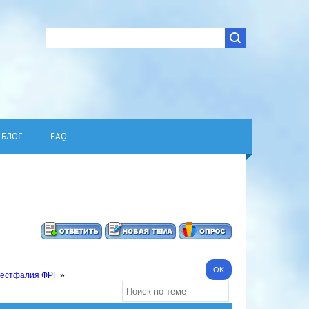
БЛОГ
FAQ
Вестфалия ФРГ
»