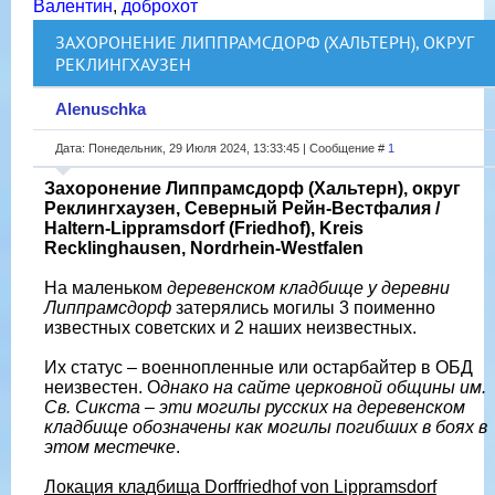
Валентин
,
доброхот
ЗАХОРОНЕНИЕ ЛИППРАМСДОРФ (ХАЛЬТЕРН), ОКРУГ
РЕКЛИНГХАУЗЕН
Alenuschka
Дата: Понедельник, 29 Июля 2024, 13:33:45 | Сообщение #
1
Захоронение Липпрамсдорф (Хальтерн), округ
Реклингхаузен, Северный Рейн-Вестфалия /
Haltern-Lippramsdorf (Friedhof), Kreis
Recklinghausen, Nordrhein-Westfalen
На маленьком
деревенском кладбище у деревни
Липпрамсдорф
затерялись могилы 3 поименно
известных советских и 2 наших неизвестных.
Их статус – военнопленные или остарбайтер в ОБД
неизвестен. О
днако на сайте церковной общины им.
Св. Сикста – эти могилы русских на деревенском
кладбище обозначены как могилы погибших в боях в
этом местечке
.
Локация кладбища Dorffriedhof von Lippramsdorf