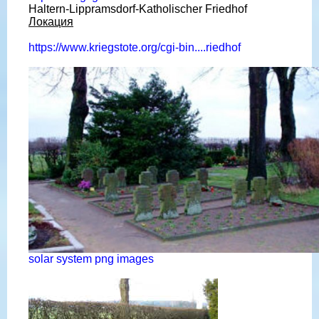
Haltern-Lippramsdorf-Katholischer Friedhof
Локация
https://www.kriegstote.org/cgi-bin....riedhof
solar system png images