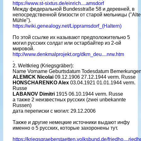
https://www.st-sixtus.de/einrich....amsdorf
Между федеральной Bundesstraße 58 и деревней, в
непосредственной близости от старой мельницы ("Alte
Mühle").
https://wiki.genealogy.net/Lippramsdorf_(Haltern)
По этой ссылке их называют предположительно 5
могил русских солдат или остарбайтер из 2-ой
мировой.
http://www.denkmalprojekt.org/dkm_deu....nrw.htm
.
2. Weltkrieg (Kriegsgräber):
Name Vorname Geburtsdatum Todesdatum Bemerkunge
ALEMICK Nicolai
09.12.1906 27.12.1944 verm. Russe
HONSCHARENKO Alex
03.04.1921 01.01.1944 verm.
Russe
LABANOV Dimitri
1915 06.10.1944 verm. Russe
а также 2 неизвестных русских (zwei unbekannte
Russen)
дата переписки с могил: 29.12.2006
Также и другие немецкие источники выдают инфу
именно о 5 русских, которые захоронены тут.
https://kriegsgraeberstaetten.volksbund.de/friedho....riedh