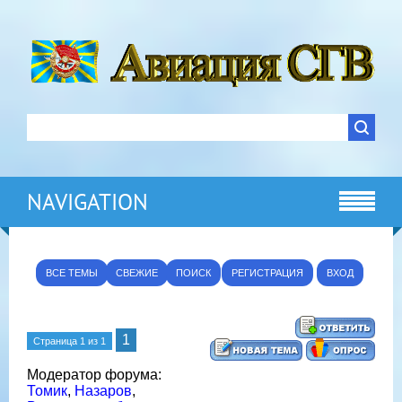
NAVIGATION
ВСЕ ТЕМЫ
СВЕЖИЕ
ПОИСК
РЕГИСТРАЦИЯ
ВХОД
1
Страница
1
из
1
Модератор форума:
Томик
,
Назаров
,