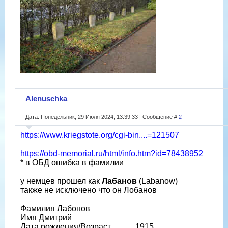
Alenuschka
Дата: Понедельник, 29 Июля 2024, 13:39:33 | Сообщение #
2
https://www.kriegstote.org/cgi-bin....=121507
https://obd-memorial.ru/html/info.htm?id=78438952
* в ОБД ошибка в фамилии
у немцев прошел как
Лабанов
(Labanow)
также не исключено что он Лобанов
Фамилия Лабонов
Имя Дмитрий
Дата рождения/Возраст __.__.1915