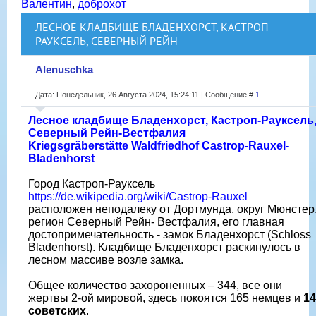
Валентин
,
доброхот
ЛЕСНОЕ КЛАДБИЩЕ БЛАДЕНХОРСТ, КАСТРОП-
РАУКСЕЛЬ, СЕВЕРНЫЙ РЕЙН
Alenuschka
Дата: Понедельник, 26 Августа 2024, 15:24:11 | Сообщение #
1
Лесное кладбище Бладенхорст, Кастроп-Рауксель
Северный Рейн-Вестфалия
Kriegsgräberstätte Waldfriedhof Castrop-Rauxel-
Bladenhorst
Город Кастроп-Рауксель
https://de.wikipedia.org/wiki/Castrop-Rauxel
расположен неподалеку от Дортмунда, округ Мюнстер
регион Северный Рейн- Вестфалия, его главная
достопримечательность - замок Бладенхорст (Schloss
Bladenhorst). Кладбище Бладенхорст раскинулось в
лесном массиве возле замка.
Общее количество захороненных – 344, все они
жертвы 2-ой мировой, здесь покоятся 165 немцев и
14
советских
.