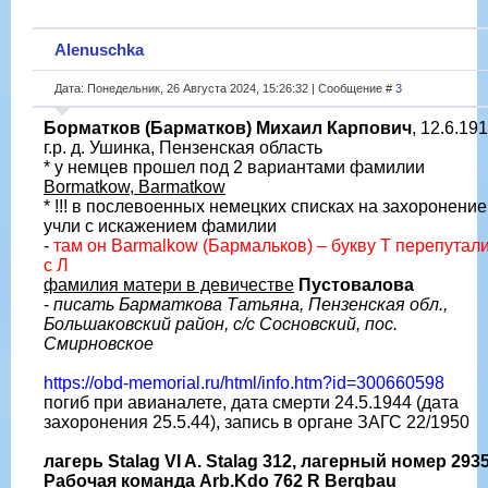
Alenuschka
Дата: Понедельник, 26 Августа 2024, 15:26:32 | Сообщение #
3
Борматков (Барматков) Михаил Карпович
, 12.6.19
г.р. д. Ушинка, Пензенская область
* у немцев прошел под 2 вариантами фамилии
Bormatkow, Barmatkow
* !!! в послевоенных немецких списках на захоронение
учли с искажением фамилии
-
там он Barmalkow (Бармальков) – букву Т перепутал
с Л
фамилия матери в девичестве
Пустовалова
-
писать Барматкова Татьяна, Пензенская обл.,
Большаковский район, с/с Сосновский, пос.
Смирновское
https://obd-memorial.ru/html/info.htm?id=300660598
погиб при авианалете, дата смерти 24.5.1944 (дата
захоронения 25.5.44), запись в органе ЗАГС 22/1950
лагерь Stalag VI A. Stalag 312, лагерный номер 293
Рабочая команда Arb.Kdo 762 R Bergbau