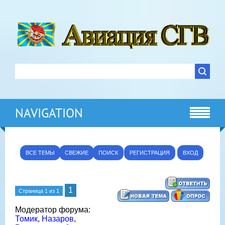
NAVIGATION
ВСЕ ТЕМЫ
СВЕЖИЕ
ПОИСК
РЕГИСТРАЦИЯ
ВХОД
1
Страница
1
из
1
Модератор форума:
Томик
,
Назаров
,