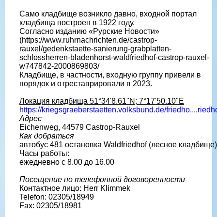
Само кладбище возникло давно, входной портал
кладбища построен в 1922 году.
Согласно изданию «Рурские Новости»
(https://www.ruhrnachrichten.de/castrop-
rauxel/gedenkstaette-sanierung-grabplatten-
schlossherren-bladenhorst-waldfriedhof-castrop-rauxel-
w747842-2000869803/
Кладбище, в частности, входную группу привели в
порядок и отреставрировали в 2023.
Локация кладбища 51°34'8.61"N; 7°17'50.10"E
https://kriegsgraeberstaetten.volksbund.de/friedho....riedh
Адрес
Eichenweg, 44579 Castrop-Rauxel
Как добраться
автобус 481 остановка Waldfriedhof (лесное кладбище)
Часы работы:
ежедневно с 8.00 до 16.00
Посещение по телефонной договоренности
Контактное лицо: Herr Klimmek
Telefon: 02305/18949
Fax: 02305/18981