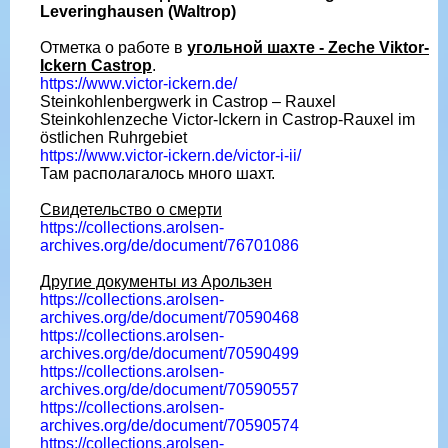
Leveringhausen (Waltrop)
Отметка о работе в
угольной шахте - Zeche Viktor-
Ickern Castrop
.
https://www.victor-ickern.de/
Steinkohlenbergwerk in Castrop – Rauxel
Steinkohlenzeche Victor-Ickern in Castrop-Rauxel im
östlichen Ruhrgebiet
https://www.victor-ickern.de/victor-i-ii/
Там располагалось много шахт.
Свидетельство о смерти
https://collections.arolsen-
archives.org/de/document/76701086
Другие документы из Арользен
https://collections.arolsen-
archives.org/de/document/70590468
https://collections.arolsen-
archives.org/de/document/70590499
https://collections.arolsen-
archives.org/de/document/70590557
https://collections.arolsen-
archives.org/de/document/70590574
https://collections.arolsen-