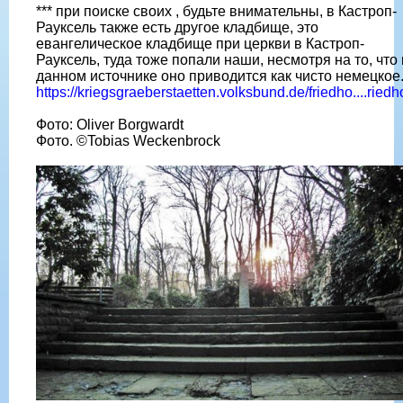
*** при поиске своих , будьте внимательны, в Кастроп-
Рауксель также есть другое кладбище, это
евангелическое кладбище при церкви в Кастроп-
Рауксель, туда тоже попали наши, несмотря на то, что 
данном источнике оно приводится как чисто немецкое
https://kriegsgraeberstaetten.volksbund.de/friedho....riedh
Фото: Oliver Borgwardt
Фото. ©Tobias Weckenbrock